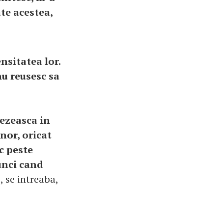
te acestea,
nsitatea lor.
nu reusesc sa
rezeasca in
nor, oricat
ec peste
tunci cand
"
, se intreaba,