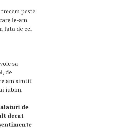
a trecem peste
 care le-am
m fata de cel
voie sa
i, de
 ce am simtit
ai iubim.
alaturi de
ult decat
 sentimente