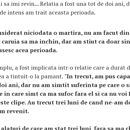
i sa imi revin... Relatia a fost una tot de doi ani, 
 de intens am trait aceasta perioada.
iderat niciodata o martira, nu am facut din
 caruia sa ma inchin, dar am stiut ca doar s
asesc acea perioada.
plu, a fost implicata intr-o relatie care a durat d
ea a tintuit-o la pamant.
"In trecut, am pus capa
oi ani, dar nu am simtit suferinta pe care o 
n care simt ca ma sufoc fara el si ca nu voi f
ste clipe. Au trecut trei luni de cand ne-am d
m revenit.
 alaturi de care am stat trei luni, fara sa ma c