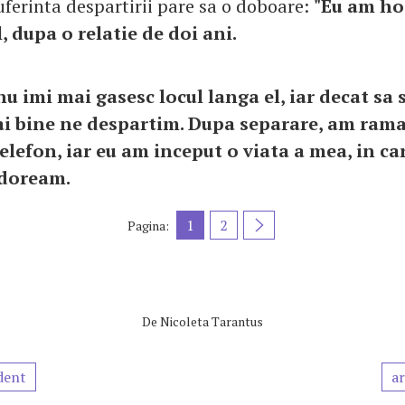
ferinta despartirii pare sa o doboare:
"Eu am ho
, dupa o relatie de doi ani.
u imi mai gasesc locul langa el, iar decat sa 
 bine ne despartim. Dupa separare, am ramas
elefon, iar eu am inceput o viata a mea, in c
 doream.
1
2
Pagina:
De
Nicoleta Tarantus
dent
ar