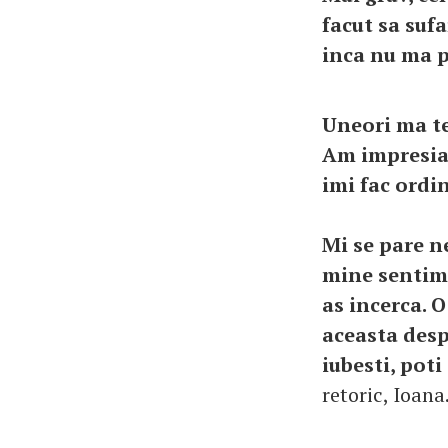
facut sa suf
inca nu ma po
Uneori ma te
Am impresia 
imi fac ordi
Mi se pare n
mine sentime
as incerca. O
aceasta desp
iubesti, poti
retoric, I