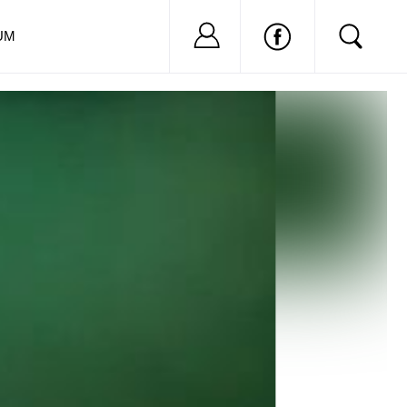
Nu ai cont?
Inregistreaza-
UM