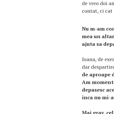
de vreo doi an
contat, ci cat
Nu m-am cons
mea un altar
ajuta sa dep
Ioana, de exem
dar despartir
de aproape d
Am momente i
depasesc ace
inca nu mi-a
Mai grav, cel