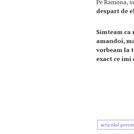
Pe Ramona, su
despart de el
Simteam ca n
amandoi, mai
vorbeam la t
exact ce imi
articolul prece