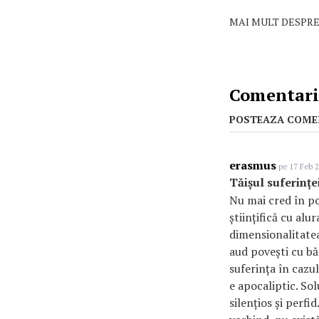
MAI MULT DESPRE
Comentarii
POSTEAZA COME
erasmus
pe 17 Feb 2
Tăișul suferinței
Nu mai cred în po
științifică cu alu
dimensionalitatea 
aud povești cu bă
suferința în cazul
e apocaliptic. Sol
silențios și perfi