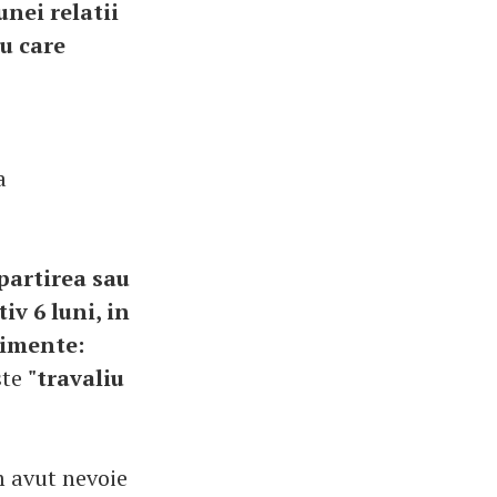
nei relatii
cu care
a
partirea sau
v 6 luni, in
timente:
ste
"travaliu
m avut nevoie