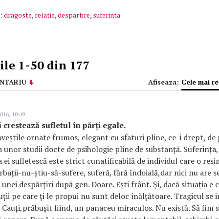
:
dragoste
,
relatie
,
despartire
,
suferinta
le 1-50 din 177
NTARIU
Afiseaza:
Cele mai r
016, 10:49
 crestează sufletul în părți egale.
veștile ornate frumos, elegant cu sfaturi pline, ce-i drept, de
ra unor studii docte de psihologie pline de substanță. Suferința,
ei sufletescă este strict cunatificabilă de individul care o res
rbații-nu-știu-să-sufere, suferă, fără îndoială,dar nici nu are
 unei despărțiri după gen. Doare. Ești frânt. Și, dacă situația e
uții pe care ți le propui nu sunt deloc înălțătoare. Tragicul se 
d. Cauți,prăbușit fiind, un panaceu miraculos. Nu există. Să fim s