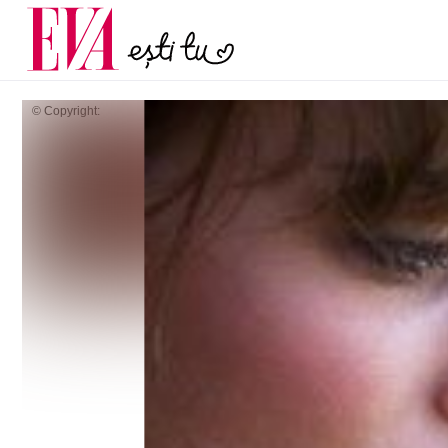
și 60 de ani. De ce te t
Carieră
pe măsură ce înaintez
Actualitate
© Copyright: