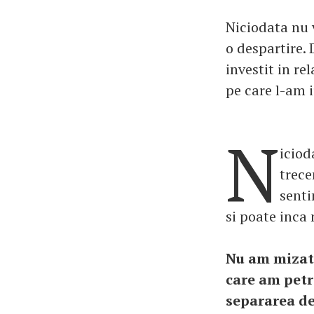
Niciodata nu 
o despartire.
investit in re
pe care l-am i
N
iciod
trece
senti
si poate inca 
Nu am mizat 
care am petr
separarea de