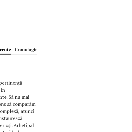
ecente
|
Cronologic
 pertinență
 în
imte. Să nu mai
 sens să comparăm
 complexă, atunci
instaurează
erioși. Arhetipal