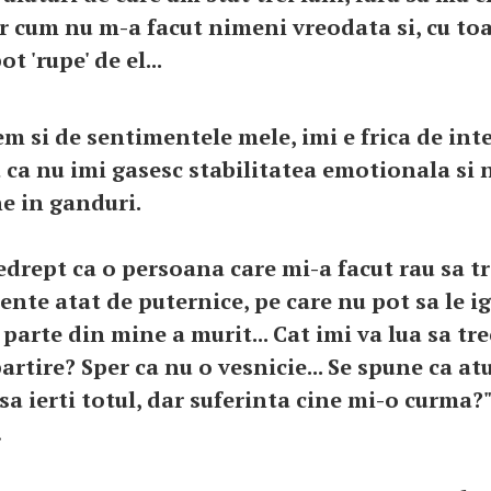
ar cum nu m-a facut nimeni vreodata si, cu toa
t 'rupe' de el...
m si de sentimentele mele, imi e frica de inte
ca nu imi gasesc stabilitatea emotionala si 
ne in ganduri.
edrept ca o persoana care mi-a facut rau sa t
nte atat de puternice, pe care nu pot sa le ig
 parte din mine a murit... Cat imi va lua sa tr
artire? Sper ca nu o vesnicie... Se spune ca a
 sa ierti totul, dar suferinta cine mi-o curma?
oana.