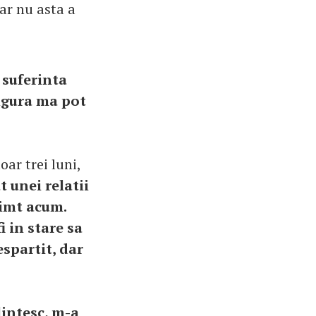
dar nu asta a
 suferinta
ingura ma pot
oar trei luni,
t unei relatii
simt acum.
i in stare sa
espartit, dar
lintesc, m-a