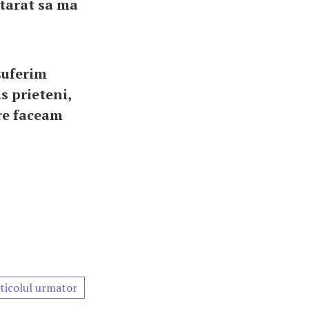
tarat sa ma
suferim
 prieteni,
are faceam
ticolul urmator