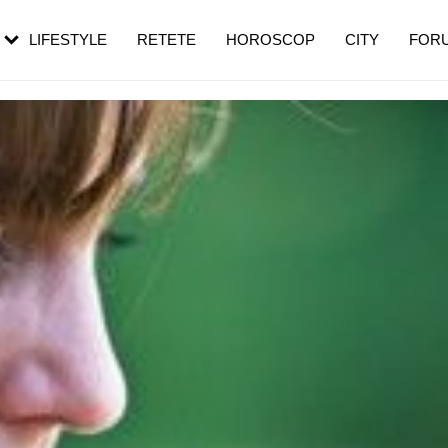
rezești mai des
Cât durează, cum te pregătești și cât
i în vârstă
de dureroasă este investigația
LIFESTYLE
RETETE
HOROSCOP
CITY
FOR