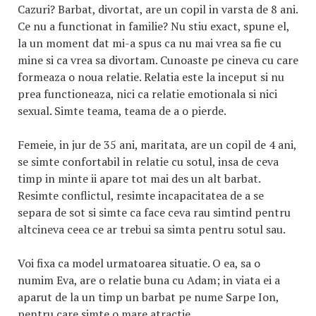
Cazuri? Barbat, divortat, are un copil in varsta de 8 ani.
Ce nu a functionat in familie? Nu stiu exact, spune el,
la un moment dat mi-a spus ca nu mai vrea sa fie cu
mine si ca vrea sa divortam. Cunoaste pe cineva cu care
formeaza o noua relatie. Relatia este la inceput si nu
prea functioneaza, nici ca relatie emotionala si nici
sexual. Simte teama, teama de a o pierde.
Femeie, in jur de 35 ani, maritata, are un copil de 4 ani,
se simte confortabil in relatie cu sotul, insa de ceva
timp in minte ii apare tot mai des un alt barbat.
Resimte conflictul, resimte incapacitatea de a se
separa de sot si simte ca face ceva rau simtind pentru
altcineva ceea ce ar trebui sa simta pentru sotul sau.
Voi fixa ca model urmatoarea situatie. O ea, sa o
numim Eva, are o relatie buna cu Adam; in viata ei a
aparut de la un timp un barbat pe nume Sarpe Ion,
pentru care simte o mare atractie.