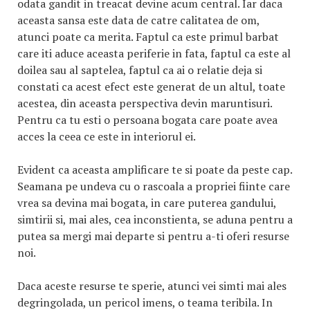
odata gandit in treacat devine acum central. Iar daca
aceasta sansa este data de catre calitatea de om,
atunci poate ca merita. Faptul ca este primul barbat
care iti aduce aceasta periferie in fata, faptul ca este al
doilea sau al saptelea, faptul ca ai o relatie deja si
constati ca acest efect este generat de un altul, toate
acestea, din aceasta perspectiva devin maruntisuri.
Pentru ca tu esti o persoana bogata care poate avea
acces la ceea ce este in interiorul ei.
Evident ca aceasta amplificare te si poate da peste cap.
Seamana pe undeva cu o rascoala a propriei fiinte care
vrea sa devina mai bogata, in care puterea gandului,
simtirii si, mai ales, cea inconstienta, se aduna pentru a
putea sa mergi mai departe si pentru a-ti oferi resurse
noi.
Daca aceste resurse te sperie, atunci vei simti mai ales
degringolada, un pericol imens, o teama teribila. In