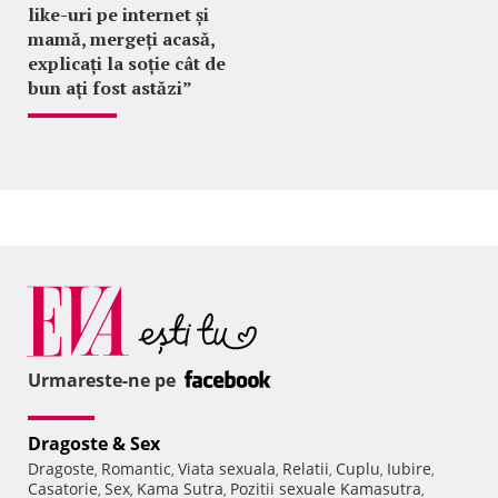
like-uri pe internet și
mamă, mergeți acasă,
explicați la soție cât de
bun ați fost astăzi”
Urmareste-ne pe
Dragoste & Sex
Dragoste
Romantic
Viata sexuala
Relatii
Cuplu
Iubire
,
,
,
,
,
,
Casatorie
Sex
Kama Sutra
Pozitii sexuale Kamasutra
,
,
,
,