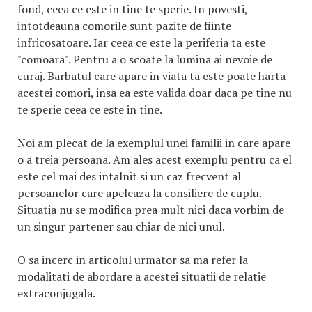
fond, ceea ce este in tine te sperie. In povesti,
intotdeauna comorile sunt pazite de fiinte
infricosatoare. Iar ceea ce este la periferia ta este
"comoara". Pentru a o scoate la lumina ai nevoie de
curaj. Barbatul care apare in viata ta este poate harta
acestei comori, insa ea este valida doar daca pe tine nu
te sperie ceea ce este in tine.
Noi am plecat de la exemplul unei familii in care apare
o a treia persoana. Am ales acest exemplu pentru ca el
este cel mai des intalnit si un caz frecvent al
persoanelor care apeleaza la consiliere de cuplu.
Situatia nu se modifica prea mult nici daca vorbim de
un singur partener sau chiar de nici unul.
O sa incerc in articolul urmator sa ma refer la
modalitati de abordare a acestei situatii de relatie
extraconjugala.