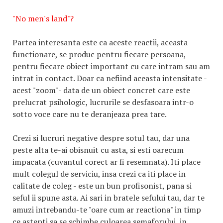
"No men's land"?
Partea interesanta este ca aceste reactii, aceasta
functionare, se produc pentru fiecare persoana,
pentru fiecare obiect important cu care intram sau am
intrat in contact. Doar ca nefiind aceasta intensitate -
acest "zoom"- data de un obiect concret care este
prelucrat psihologic, lucrurile se desfasoara intr-o
sotto voce care nu te deranjeaza prea tare.
Crezi si lucruri negative despre sotul tau, dar una
peste alta te-ai obisnuit cu asta, si esti oarecum
impacata (cuvantul corect ar fi resemnata). Iti place
mult colegul de serviciu, insa crezi ca iti place in
calitate de coleg - este un bun profisonist, pana si
seful ii spune asta. Ai sari in bratele sefului tau, dar te
amuzi intrebandu-te "oare cum ar reactiona" in timp
ce astepti sa se schimbe culoarea semaforului, in