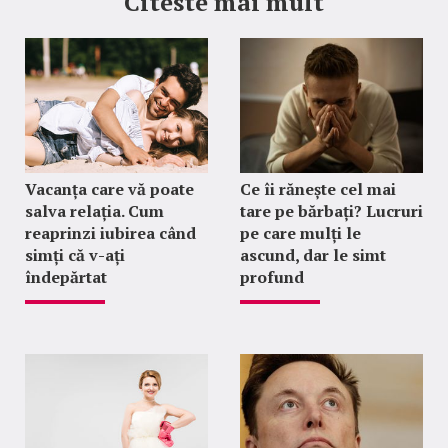
Citeste mai mult
Vacanța care vă poate
Ce îi rănește cel mai
salva relația. Cum
tare pe bărbați? Lucruri
reaprinzi iubirea când
pe care mulți le
simți că v-ați
ascund, dar le simt
îndepărtat
profund