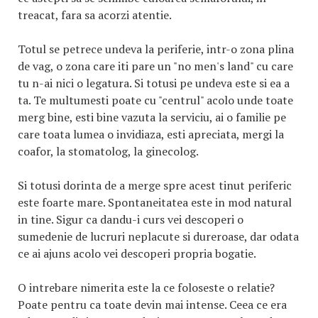
treacat, fara sa acorzi atentie.
Totul se petrece undeva la periferie, intr-o zona plina
de vag, o zona care iti pare un "no men's land" cu care
tu n-ai nici o legatura. Si totusi pe undeva este si ea a
ta. Te multumesti poate cu "centrul" acolo unde toate
merg bine, esti bine vazuta la serviciu, ai o familie pe
care toata lumea o invidiaza, esti apreciata, mergi la
coafor, la stomatolog, la ginecolog.
Si totusi dorinta de a merge spre acest tinut periferic
este foarte mare. Spontaneitatea este in mod natural
in tine. Sigur ca dandu-i curs vei descoperi o
sumedenie de lucruri neplacute si dureroase, dar odata
ce ai ajuns acolo vei descoperi propria bogatie.
O intrebare nimerita este la ce foloseste o relatie?
Poate pentru ca toate devin mai intense. Ceea ce era