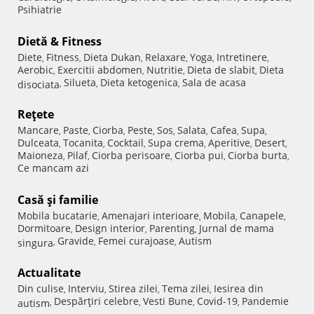
Psihiatrie
Dietă & Fitness
Diete
Fitness
Dieta Dukan
Relaxare
Yoga
Intretinere
,
,
,
,
,
,
Aerobic
Exercitii abdomen
Nutritie
Dieta de slabit
Dieta
,
,
,
,
Silueta
Dieta ketogenica
Sala de acasa
disociata
,
,
,
Reţete
Mancare
Paste
Ciorba
Peste
Sos
Salata
Cafea
Supa
,
,
,
,
,
,
,
,
Dulceata
Tocanita
Cocktail
Supa crema
Aperitive
Desert
,
,
,
,
,
,
Maioneza
Pilaf
Ciorba perisoare
Ciorba pui
Ciorba burta
,
,
,
,
,
Ce mancam azi
Casă şi familie
Mobila bucatarie
Amenajari interioare
Mobila
Canapele
,
,
,
,
Dormitoare
Design interior
Parenting
Jurnal de mama
,
,
,
Gravide
Femei curajoase
Autism
singura
,
,
,
Actualitate
Din culise
Interviu
Stirea zilei
Tema zilei
Iesirea din
,
,
,
,
Despărţiri celebre
Vesti Bune
Covid-19
Pandemie
autism
,
,
,
,