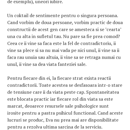
de exemplu), uneori iubire.
Un coktail de sentimente pentru o singura persoana.
Cand vorbim de doua persoane, vorbim practic de doua
constructii de acest gen care se amesteca si se "cearta"
una cu alta in sufletul tau. Nu pare sa fie prea comod?
Ceea ce ii vine sa faca este la fel de contradictoriu, ii
vine sa plece si sa nu mai vada pe nici unul, ii vine sa ii
faca rau unuia sau altuia, ii vine sa se retraga numai cu
unul, ii vine sa dea viata fanteziei sale.
Pentru fiecare din ei, la fiecare strat exista reactii
contradictorii. Toate acestea se desfasoara intr-o stare
de tensiune care ii da viata peste cap. Spontaneitatea
este blocata practic iar fiecare rol din viata sa este
marcat, deoarece resursele sale psihologice sunt
irosite pentru a pastra psihicul functional. Cand aceste
lucruri se produc, Eva nu prea mai are disponibilitate
pentru a rezolva ultima sarcina de la serviciu.