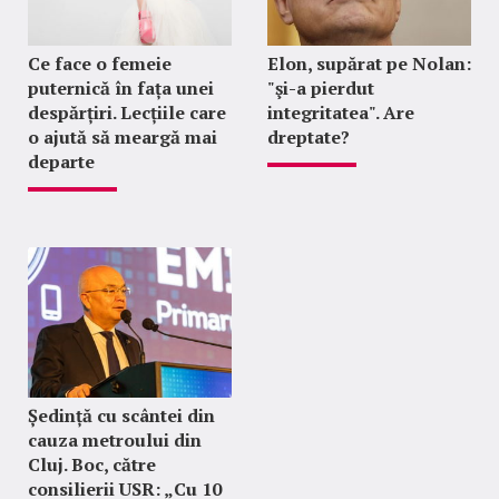
Ce face o femeie
Elon, supărat pe Nolan:
puternică în fața unei
"şi-a pierdut
despărțiri. Lecțiile care
integritatea". Are
o ajută să meargă mai
dreptate?
departe
Ședință cu scântei din
cauza metroului din
Cluj. Boc, către
consilierii USR: „Cu 10