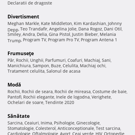
Declaratii de dragoste
Divertisment
Meghan Markle
Kate Middleton
Kim Kardashian
Johnny
,
,
,
Teo Trandafir
Angelina Jolie
Dana Rogoz
Dani Otil
Depp
,
,
,
,
,
Smiley
Andra
Delia
Gina Pistol
Justin Bieber
Melania
,
,
,
,
,
Program TV
Program Pro TV
Program Antena 1
Trump
,
,
,
Frumuseţe
Păr
Rochii
Unghii
Parfumuri
Coafuri
Machiaj
Sani
,
,
,
,
,
,
,
Manichiura
Sampon
Buze
Celulita
Machiaj ochi
,
,
,
,
,
Tratament celulita
Salonul de acasa
,
Modă
Rochii
Rochii de seara
Rochii de mireasa
Costume de baie
,
,
,
,
Pantofi
Rochii elegante
Inele de logodna
Verighete
,
,
,
,
Ochelari de soare
Tendinte 2020
,
Sănătate
Sarcina
Ceaiuri
Inima
Psihologie
Ginecologie
,
,
,
,
,
Stomatologie
Colesterol
Anticonceptionale
Test sarcina
,
,
,
,
Cardiologie
Oftalmologie
Avort
Ceai verde
HIV
Ortopedie
,
,
,
,
,
,