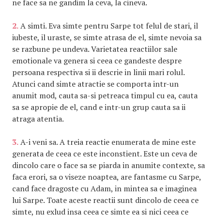
ne face sa ne gandim la ceva, la cineva.
2.
A simti. Eva simte pentru Sarpe tot felul de stari, il
iubeste, il uraste, se simte atrasa de el, simte nevoia sa
se razbune pe undeva. Varietatea reactiilor sale
emotionale va genera si ceea ce gandeste despre
persoana respectiva si ii descrie in linii mari rolul.
Atunci cand simte atractie se comporta intr-un
anumit mod, cauta sa-si petreaca timpul cu ea, cauta
sa se apropie de el, cand e intr-un grup cauta sa ii
atraga atentia.
3.
A-i veni sa. A treia reactie enumerata de mine este
generata de ceea ce este inconstient. Este un ceva de
dincolo care o face sa se piarda in anumite contexte, sa
faca erori, sa o viseze noaptea, are fantasme cu Sarpe,
cand face dragoste cu Adam, in mintea sa e imaginea
lui Sarpe. Toate aceste reactii sunt dincolo de ceea ce
simte, nu exlud insa ceea ce simte ea si nici ceea ce