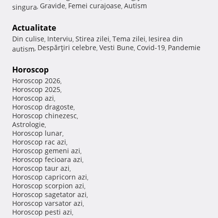
Gravide
Femei curajoase
Autism
singura
,
,
,
Actualitate
Din culise
Interviu
Stirea zilei
Tema zilei
Iesirea din
,
,
,
,
Despărţiri celebre
Vesti Bune
Covid-19
Pandemie
autism
,
,
,
,
Horoscop
Horoscop 2026
,
Horoscop 2025
,
Horoscop azi
,
Horoscop dragoste
,
Horoscop chinezesc
,
Astrologie
,
Horoscop lunar
,
Horoscop rac azi
,
Horoscop gemeni azi
,
Horoscop fecioara azi
,
Horoscop taur azi
,
Horoscop capricorn azi
,
Horoscop scorpion azi
,
Horoscop sagetator azi
,
Horoscop varsator azi
,
Horoscop pesti azi
,