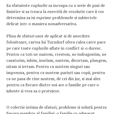
Ea sfatuieste cuplurile sa inceapa cu o serie de pasi de
linistire si sa treaca la exercitii de rezolutie care ii vor
determina sa isi exprime problemele si subiectele
delicat intr-o maniera nonadversativa.
Plina de sfaturi usor de aplicat si de anecdote
folositoare, cartea lui Turndorf ofera calea catre pace
pe care toate cuplurile aflate in conflict si-o doresc.
Pentru ca toti ne nastem, crestem, ne indragostim, ne
casatorim, iubim, inselam, nastem, divortam, plangem,
uitam si iertam. Pentru ca suntem singuri sau
impreuna, pentru ca suntem parinti sau copii, pentru
ca ne pasa de cine suntem, de cei din jur, si mai ales
pentru ca fiecare dintre noi are o familie pe care o
iubeste si vrea sa o protejeze.
O colectie intima de sfaturi, probleme si solutii pentru
fiecare membru al familiei; o familie cu adevarat