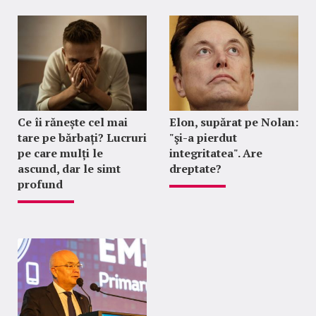
Ce îi rănește cel mai
Elon, supărat pe Nolan:
tare pe bărbați? Lucruri
"şi-a pierdut
pe care mulți le
integritatea". Are
ascund, dar le simt
dreptate?
profund