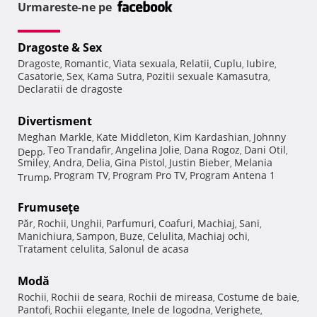
Urmareste-ne pe
Dragoste & Sex
Dragoste
Romantic
Viata sexuala
Relatii
Cuplu
Iubire
,
,
,
,
,
,
Casatorie
Sex
Kama Sutra
Pozitii sexuale Kamasutra
,
,
,
,
Declaratii de dragoste
Divertisment
Meghan Markle
Kate Middleton
Kim Kardashian
Johnny
,
,
,
Teo Trandafir
Angelina Jolie
Dana Rogoz
Dani Otil
Depp
,
,
,
,
,
Smiley
Andra
Delia
Gina Pistol
Justin Bieber
Melania
,
,
,
,
,
Program TV
Program Pro TV
Program Antena 1
Trump
,
,
,
Frumuseţe
Păr
Rochii
Unghii
Parfumuri
Coafuri
Machiaj
Sani
,
,
,
,
,
,
,
Manichiura
Sampon
Buze
Celulita
Machiaj ochi
,
,
,
,
,
Tratament celulita
Salonul de acasa
,
Modă
Rochii
Rochii de seara
Rochii de mireasa
Costume de baie
,
,
,
,
Pantofi
Rochii elegante
Inele de logodna
Verighete
,
,
,
,