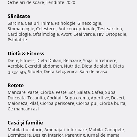
Ochelari de soare
Tendinte 2020
,
Sănătate
Sarcina
Ceaiuri
Inima
Psihologie
Ginecologie
,
,
,
,
,
Stomatologie
Colesterol
Anticonceptionale
Test sarcina
,
,
,
,
Cardiologie
Oftalmologie
Avort
Ceai verde
HIV
Ortopedie
,
,
,
,
,
,
Psihiatrie
Dietă & Fitness
Diete
Fitness
Dieta Dukan
Relaxare
Yoga
Intretinere
,
,
,
,
,
,
Aerobic
Exercitii abdomen
Nutritie
Dieta de slabit
Dieta
,
,
,
,
Silueta
Dieta ketogenica
Sala de acasa
disociata
,
,
,
Reţete
Mancare
Paste
Ciorba
Peste
Sos
Salata
Cafea
Supa
,
,
,
,
,
,
,
,
Dulceata
Tocanita
Cocktail
Supa crema
Aperitive
Desert
,
,
,
,
,
,
Maioneza
Pilaf
Ciorba perisoare
Ciorba pui
Ciorba burta
,
,
,
,
,
Ce mancam azi
Casă şi familie
Mobila bucatarie
Amenajari interioare
Mobila
Canapele
,
,
,
,
Dormitoare
Design interior
Parenting
Jurnal de mama
,
,
,