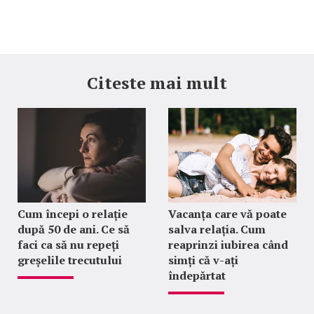
Citeste mai mult
Cum începi o relație
Vacanța care vă poate
după 50 de ani. Ce să
salva relația. Cum
faci ca să nu repeți
reaprinzi iubirea când
greșelile trecutului
simți că v-ați
îndepărtat