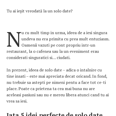
Tu ai ieșit vreodată la un solo date?
N
u cu mult timp in urma, ideea de a iesi singura
undeva nu era primita cu prea mult entuziasm.
Oamenii vazuti pe cont propriu intr-un
restaurant, la o cafenea sau la un eveniment erau
considerati singuratici si… ciudati.
In prezent, ideea de solo date – adica o intalnire cu
tine insati – este mai apreciata decat oricand. In fond,
nu trebuie sa astepti pe nimeni pentu a face tot ce-ti
place. Poate ca prietena ta cea mai buna nu are
aceleasi pasiuni sau nu e mereu libera atunci cand tu ai
vrea sa iesi.
Iata 5 idei perfecte de solo date,