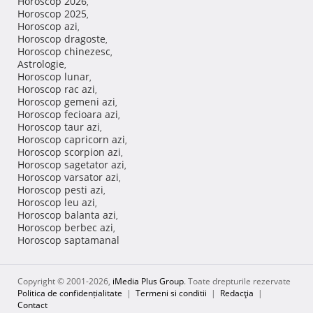
Horoscop 2026
,
Horoscop 2025
,
Horoscop azi
,
Horoscop dragoste
,
Horoscop chinezesc
,
Astrologie
,
Horoscop lunar
,
Horoscop rac azi
,
Horoscop gemeni azi
,
Horoscop fecioara azi
,
Horoscop taur azi
,
Horoscop capricorn azi
,
Horoscop scorpion azi
,
Horoscop sagetator azi
,
Horoscop varsator azi
,
Horoscop pesti azi
,
Horoscop leu azi
,
Horoscop balanta azi
,
Horoscop berbec azi
,
Horoscop saptamanal
Copyright © 2001-2026,
iMedia Plus Group
. Toate drepturile rezervate
Politica de confidențialitate
|
Termeni si conditii
|
Redacţia
|
Contact