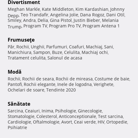
Divertisment
Meghan Markle
Kate Middleton
Kim Kardashian
Johnny
,
,
,
Teo Trandafir
Angelina Jolie
Dana Rogoz
Dani Otil
Depp
,
,
,
,
,
Smiley
Andra
Delia
Gina Pistol
Justin Bieber
Melania
,
,
,
,
,
Program TV
Program Pro TV
Program Antena 1
Trump
,
,
,
Frumuseţe
Păr
Rochii
Unghii
Parfumuri
Coafuri
Machiaj
Sani
,
,
,
,
,
,
,
Manichiura
Sampon
Buze
Celulita
Machiaj ochi
,
,
,
,
,
Tratament celulita
Salonul de acasa
,
Modă
Rochii
Rochii de seara
Rochii de mireasa
Costume de baie
,
,
,
,
Pantofi
Rochii elegante
Inele de logodna
Verighete
,
,
,
,
Ochelari de soare
Tendinte 2020
,
Sănătate
Sarcina
Ceaiuri
Inima
Psihologie
Ginecologie
,
,
,
,
,
Stomatologie
Colesterol
Anticonceptionale
Test sarcina
,
,
,
,
Cardiologie
Oftalmologie
Avort
Ceai verde
HIV
Ortopedie
,
,
,
,
,
,
Psihiatrie