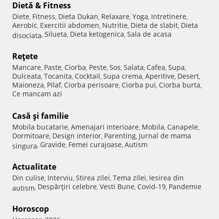
Dietă & Fitness
Diete
Fitness
Dieta Dukan
Relaxare
Yoga
Intretinere
,
,
,
,
,
,
Aerobic
Exercitii abdomen
Nutritie
Dieta de slabit
Dieta
,
,
,
,
Silueta
Dieta ketogenica
Sala de acasa
disociata
,
,
,
Reţete
Mancare
Paste
Ciorba
Peste
Sos
Salata
Cafea
Supa
,
,
,
,
,
,
,
,
Dulceata
Tocanita
Cocktail
Supa crema
Aperitive
Desert
,
,
,
,
,
,
Maioneza
Pilaf
Ciorba perisoare
Ciorba pui
Ciorba burta
,
,
,
,
,
Ce mancam azi
Casă şi familie
Mobila bucatarie
Amenajari interioare
Mobila
Canapele
,
,
,
,
Dormitoare
Design interior
Parenting
Jurnal de mama
,
,
,
Gravide
Femei curajoase
Autism
singura
,
,
,
Actualitate
Din culise
Interviu
Stirea zilei
Tema zilei
Iesirea din
,
,
,
,
Despărţiri celebre
Vesti Bune
Covid-19
Pandemie
autism
,
,
,
,
Horoscop