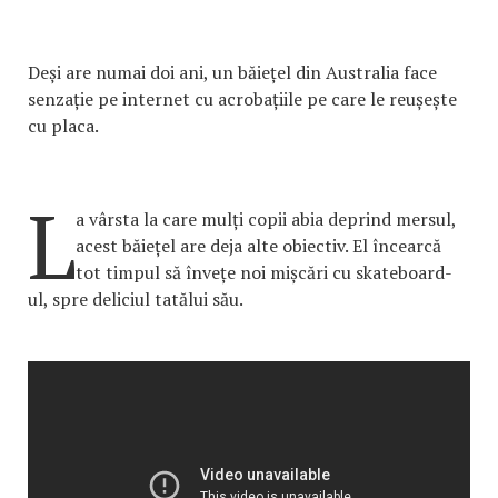
Deși are numai doi ani, un băiețel din Australia face
senzație pe internet cu acrobațiile pe care le reușește
cu placa.
L
a vârsta la care mulți copii abia deprind mersul,
acest băiețel are deja alte obiectiv. El încearcă
tot timpul să învețe noi mișcări cu skateboard-
ul, spre deliciul tatălui său.