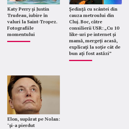
Katy Perry și Justin
Ședință cu scântei din
Trudeau, iubire în
cauza metroului din
valuri la Saint-Tropez.
Cluj. Boc, către
Fotografiile
consilierii USR: „Cu 10
momentului
like-uri pe internet și
mamă, mergeți acasă,
explicați la soție cât de
bun ați fost astăzi”
Elon, supărat pe Nolan:
"şi-a pierdut