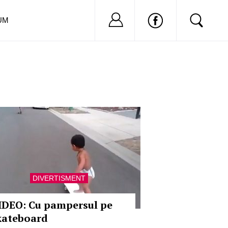
Nu ai cont?
Inregistreaza-
UM
DIVERTISMENT
IDEO: Cu pampersul pe
kateboard