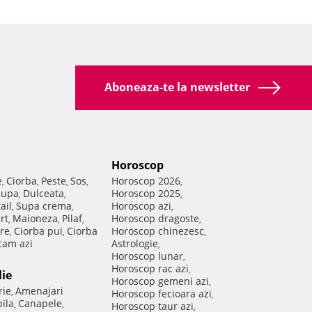
Aboneaza-te la newsletter
Horoscop
e
Ciorba
Peste
Sos
Horoscop 2026
,
,
,
,
,
Supa
Dulceata
Horoscop 2025
,
,
,
ail
Supa crema
Horoscop azi
,
,
,
rt
Maioneza
Pilaf
Horoscop dragoste
,
,
,
,
re
Ciorba pui
Ciorba
Horoscop chinezesc
,
,
,
am azi
Astrologie
,
Horoscop lunar
,
Horoscop rac azi
,
lie
Horoscop gemeni azi
,
rie
Amenajari
,
Horoscop fecioara azi
,
ila
Canapele
,
,
Horoscop taur azi
,