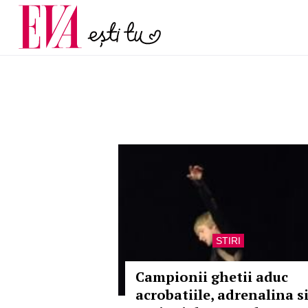
menopauză și când ar t
Carieră
la medic
Actualitate
STIRI
Campionii ghetii aduc
acrobatiile, adrenalina s