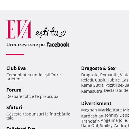
Urmareste-ne pe
Club Eva
Dragoste & Sex
Comunitatea unde eşti între
Dragoste
Romantic
Viat
,
,
prietene.
Relatii
Cuplu
Iubire
Cas
,
,
,
Kama Sutra
Pozitii sexu
,
Forum
Declaratii d
Kamasutra
,
Dezbate tot ce te preocupă
Divertisment
Sfaturi
Meghan Markle
Kate Mi
,
Găseşte răspunsuri la întrebările
Johnny Dep
Kardashian
,
tale
Angelina Jolie
Trandafir
,
,
Dani Otil
Smiley
Andra
,
,
,