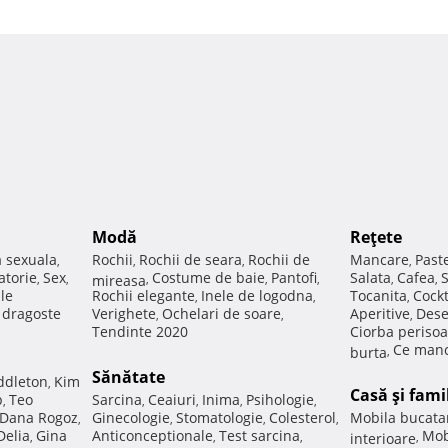
Modă
Reţete
a sexuala
Rochii
Rochii de seara
Rochii de
Mancare
Past
,
,
,
,
atorie
Sex
Costume de baie
Pantofi
Salata
Cafea
,
,
mireasa
,
,
,
,
,
ale
Rochii elegante
Inele de logodna
Tocanita
Cockt
,
,
,
e dragoste
Verighete
Ochelari de soare
Aperitive
Dese
,
,
,
Tendinte 2020
Ciorba perisoa
Ce manc
burta
,
Sănătate
ddleton
Kim
,
Casă şi fami
p
Teo
Sarcina
Ceaiuri
Inima
Psihologie
,
,
,
,
,
Dana Rogoz
Ginecologie
Stomatologie
Colesterol
Mobila bucata
,
,
,
,
Delia
Gina
Anticonceptionale
Test sarcina
Mob
,
,
,
interioare
,