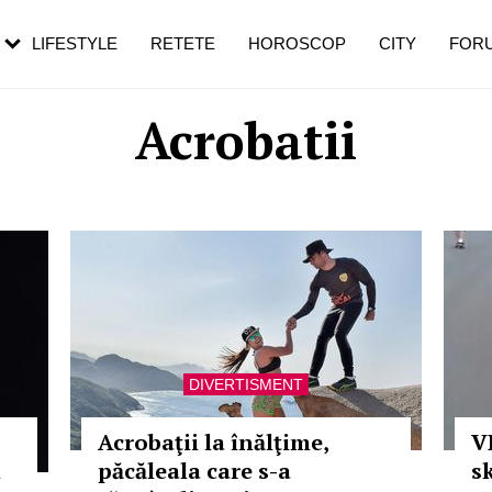
rebui să mergi
și 60 de ani. De ce te trezești mai des
pe măsură ce înaintezi în vârstă
LIFESTYLE
RETETE
HOROSCOP
CITY
FOR
Acrobatii
DIVERTISMENT
Acrobaţii la înălţime,
V
i
păcăleala care s-a
s