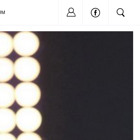
Nu ai cont?
Inregistreaza-
UM