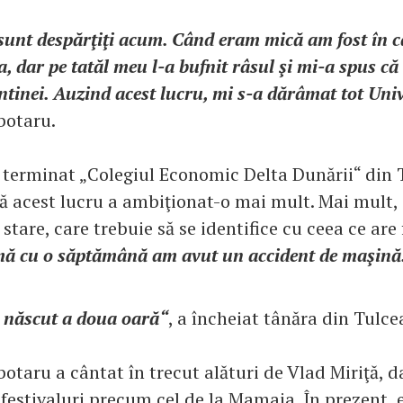
sunt despărţiţi acum. Când eram mică am fost în c
, dar pe tatăl meu l-a bufnit râsul şi mi-a spus că
ntinei. Auzind acest lucru, mi s-a dărâmat tot Uni
botaru.
 terminat „Colegiul Economic Delta Dunării“ din 
că acest lucru a ambiţionat-o mai mult. Mai mult, 
stare, care trebuie să se identifice cu ceea ce are 
mă cu o săptămână am avut un accident de maşină
 născut a doua oară“
, a încheiat tânăra din Tulce
taru a cântat în trecut alături de Vlad Miriţă, da
 festivaluri precum cel de la Mamaia. În prezent, 