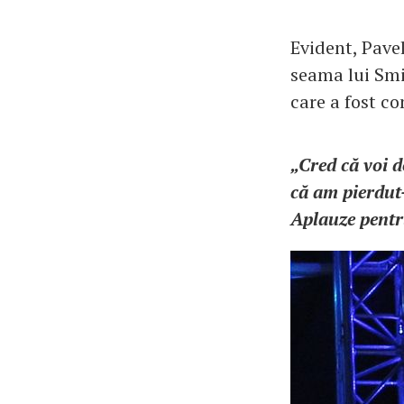
Evident, Pave
seama lui Smi
care a fost co
„Cred că voi d
că am pierdut-
Aplauze pentru