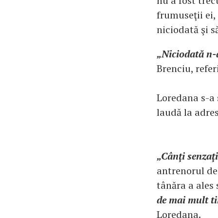
nu a fost trec
frumuseţii ei
niciodată şi s
„Niciodată n-a
Brenciu, refe
Loredana s-a 
laudă la adres
„Cânţi senzaţi
antrenorul de 
tânăra a ales
de mai mult ti
Loredana.