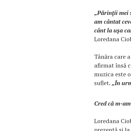
„Părinţii mei 
am cântat ceva
cânt la uşa ca
Loredana Cio
Tânăra care a
afirmat însă 
muzica este o 
suflet.
„În ur
Cred că m-am
Loredana Ciobo
prezentă şi la