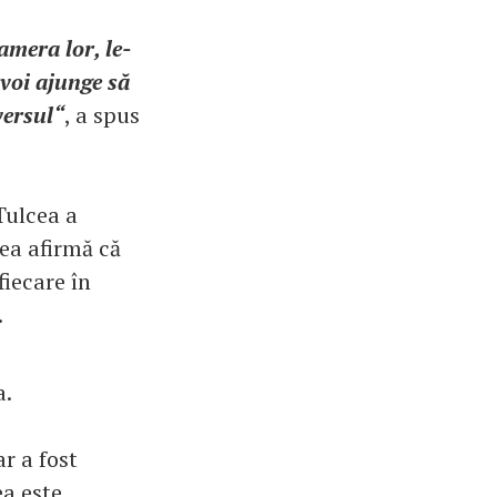
amera lor, le-
 voi ajunge să
versul“
, a spus
Tulcea a
ea afirmă că
fiecare în
.
a.
r a fost
ea este