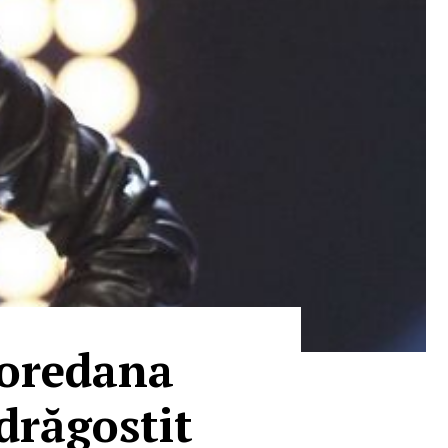
Loredana
ndrăgostit