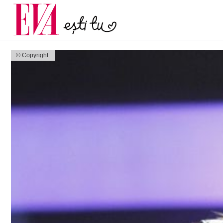
și 60 de ani. De ce te t
Carieră
pe măsură ce înaintez
Actualitate
© Copyright: