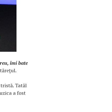
reu, îmi bate
tăreţul.
ristă. Tatăl
uzica a fost