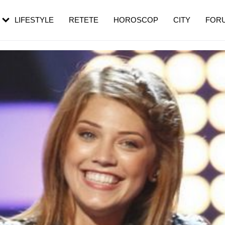
rezești mai des
Cât durează, cum te pregătești și cât
i în vârstă
de dureroasă este investigația
LIFESTYLE
RETETE
HOROSCOP
CITY
FOR