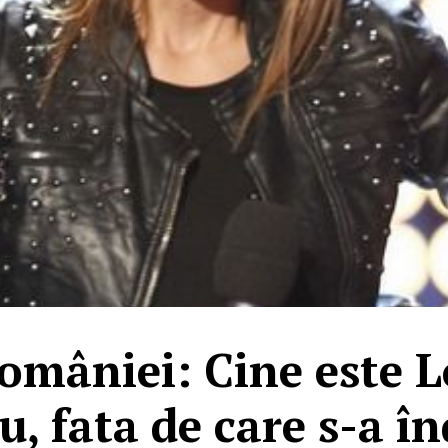
omâniei: Cine este 
, fata de care s-a î