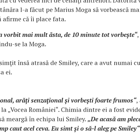
ută cu vederea nici de ceilalţi antrenori. Datorită v
, tânăra l-a făcut pe Marius Moga să vorbească ma
ă afirme că îi place fata.
 vorbit mai mult ăsta, de 10 minute tot vorbeşte“
,
rindu-se la Moga.
simţit însă atrasă de Smiley, care a avut numai c
a ei.
onal, arăţi senzaţional şi vorbeşti foarte frumos“
,
la „Vocea României“. Chimia dintre ei a fost evide
 să meargă în echipa lui Smiley.
„De acasă am pleca
mp caut acel ceva. Eu simt şi o să-l aleg pe Smiley“