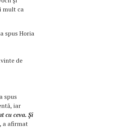
ocii şi
i mult ca
 a spus Horia
uvinte de
 a spus
ntă, iar
t cu ceva. Şi
, a afirmat