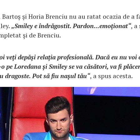
l Bartoş şi Horia Brenciu nu au ratat ocazia de a 
ley.
„Smiley e îndrăgostit. Pardon...emoţionat“
, a
mpletat şi de Brenciu.
oi veţi depăşi relaţia profesională. Dacă eu nu voi
o pe Loredana şi Smiley se va căsători, va fi plăce
 dragoste. Pot să fiu naşul tău“
, a spus acesta.