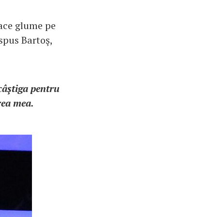
face glume pe
 spus Bartoş,
 câştiga pentru
rea mea.