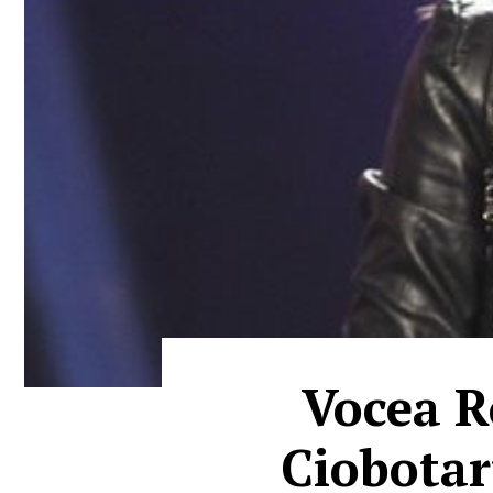
Vocea R
Ciobotaru