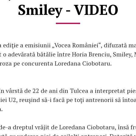
Smiley - VIDEO
 ediţie a emisiunii „Vocea României“, difuzată mar
at o adevărată bătălie între Horia Brenciu, Smiley
roza pe concurenta Loredana Ciobotaru.
în vârstă de 22 de ani din Tulcea a interpretat pie
iei U2, reuşind să-i facă pe toţi antrenorii să înt
a.
 de-a dreptul vrăjit de Loredana Ciobotaru, însă f