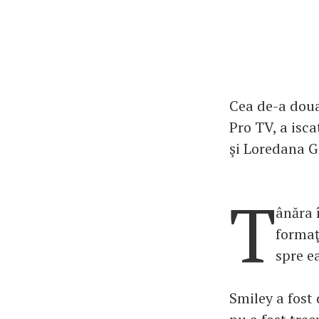
Cea de-a doua
Pro TV, a isc
şi Loredana G
T
ânăra 
formaţ
spre e
Smiley a fost