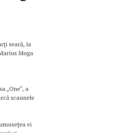
ţi seară, la
, Marius Moga
sa „One“, a
oarcă scaunele
rumuseţea ei