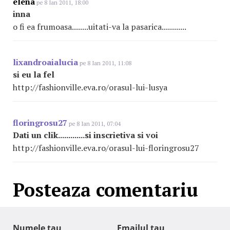
elena
pe 8 Ian 2011, 18:00
inna
o fi ea frumoasa........uitati-va la pasarica............
lixandroaialucia
pe 8 Ian 2011, 11:08
si eu la fel
http://fashionville.eva.ro/orasul-lui-lusya
floringrosu27
pe 8 Ian 2011, 07:04
Dati un clik.............si inscrietiva si voi
http://fashionville.eva.ro/orasul-lui-floringrosu27
Posteaza comentariu
Numele tau
Emailul tau