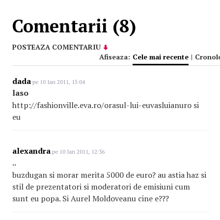
Comentarii (8)
POSTEAZA COMENTARIU
Afiseaza:
Cele mai recente
|
Cronol
dada
pe 10 Ian 2011, 15:04
laso
http://fashionville.eva.ro/orasul-lui-euvasluianuro si
eu
alexandra
pe 10 Ian 2011, 12:36
..
buzdugan si morar merita 5000 de euro? au astia haz si
stil de prezentatori si moderatori de emisiuni cum
sunt eu popa. Si Aurel Moldoveanu cine e???