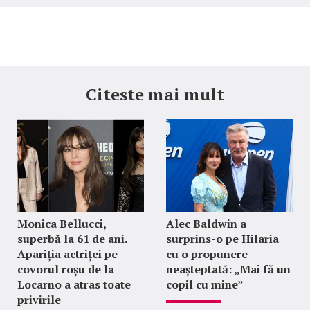
Citeste mai mult
Monica Bellucci,
Alec Baldwin a
superbă la 61 de ani.
surprins-o pe Hilaria
Apariția actriței pe
cu o propunere
covorul roșu de la
neașteptată: „Mai fă un
Locarno a atras toate
copil cu mine”
privirile