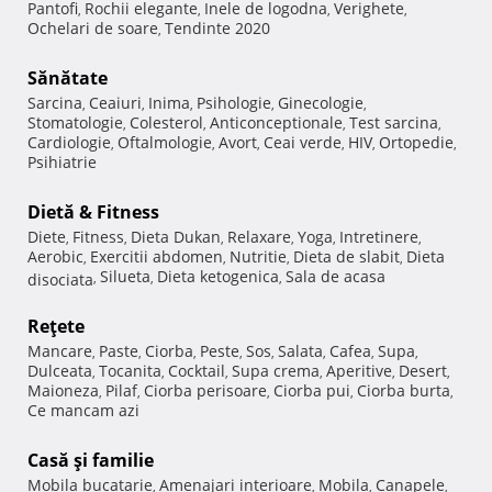
Pantofi
Rochii elegante
Inele de logodna
Verighete
,
,
,
,
Ochelari de soare
Tendinte 2020
,
Sănătate
Sarcina
Ceaiuri
Inima
Psihologie
Ginecologie
,
,
,
,
,
Stomatologie
Colesterol
Anticonceptionale
Test sarcina
,
,
,
,
Cardiologie
Oftalmologie
Avort
Ceai verde
HIV
Ortopedie
,
,
,
,
,
,
Psihiatrie
Dietă & Fitness
Diete
Fitness
Dieta Dukan
Relaxare
Yoga
Intretinere
,
,
,
,
,
,
Aerobic
Exercitii abdomen
Nutritie
Dieta de slabit
Dieta
,
,
,
,
Silueta
Dieta ketogenica
Sala de acasa
disociata
,
,
,
Reţete
Mancare
Paste
Ciorba
Peste
Sos
Salata
Cafea
Supa
,
,
,
,
,
,
,
,
Dulceata
Tocanita
Cocktail
Supa crema
Aperitive
Desert
,
,
,
,
,
,
Maioneza
Pilaf
Ciorba perisoare
Ciorba pui
Ciorba burta
,
,
,
,
,
Ce mancam azi
Casă şi familie
Mobila bucatarie
Amenajari interioare
Mobila
Canapele
,
,
,
,