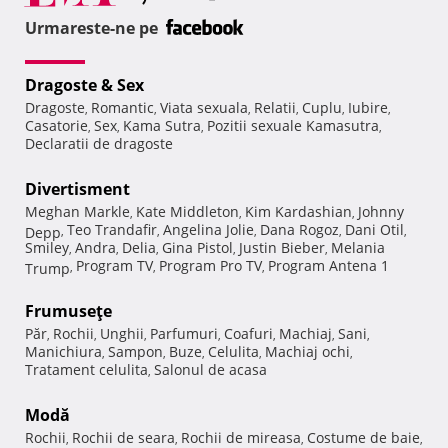
Urmareste-ne pe
Dragoste & Sex
Dragoste
Romantic
Viata sexuala
Relatii
Cuplu
Iubire
,
,
,
,
,
,
Casatorie
Sex
Kama Sutra
Pozitii sexuale Kamasutra
,
,
,
,
Declaratii de dragoste
Divertisment
Meghan Markle
Kate Middleton
Kim Kardashian
Johnny
,
,
,
Teo Trandafir
Angelina Jolie
Dana Rogoz
Dani Otil
Depp
,
,
,
,
,
Smiley
Andra
Delia
Gina Pistol
Justin Bieber
Melania
,
,
,
,
,
Program TV
Program Pro TV
Program Antena 1
Trump
,
,
,
Frumuseţe
Păr
Rochii
Unghii
Parfumuri
Coafuri
Machiaj
Sani
,
,
,
,
,
,
,
Manichiura
Sampon
Buze
Celulita
Machiaj ochi
,
,
,
,
,
Tratament celulita
Salonul de acasa
,
Modă
Rochii
Rochii de seara
Rochii de mireasa
Costume de baie
,
,
,
,