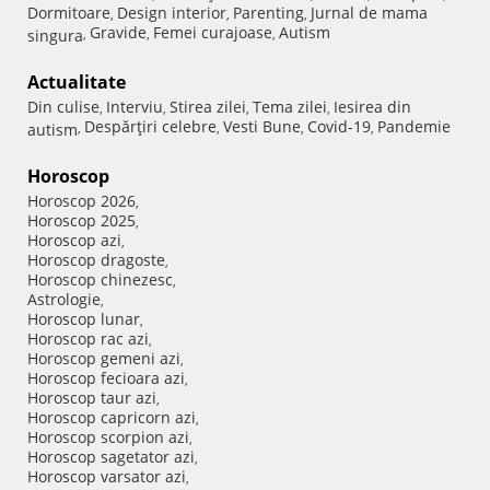
Dormitoare
Design interior
Parenting
Jurnal de mama
,
,
,
Gravide
Femei curajoase
Autism
singura
,
,
,
Actualitate
Din culise
Interviu
Stirea zilei
Tema zilei
Iesirea din
,
,
,
,
Despărţiri celebre
Vesti Bune
Covid-19
Pandemie
autism
,
,
,
,
Horoscop
Horoscop 2026
,
Horoscop 2025
,
Horoscop azi
,
Horoscop dragoste
,
Horoscop chinezesc
,
Astrologie
,
Horoscop lunar
,
Horoscop rac azi
,
Horoscop gemeni azi
,
Horoscop fecioara azi
,
Horoscop taur azi
,
Horoscop capricorn azi
,
Horoscop scorpion azi
,
Horoscop sagetator azi
,
Horoscop varsator azi
,