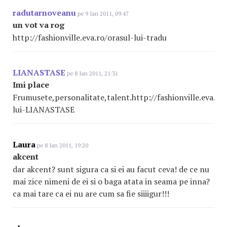
radutarnoveanu
pe 9 Ian 2011, 09:47
un vot va rog
http://fashionville.eva.ro/orasul-lui-tradu
LIANASTASE
pe 8 Ian 2011, 21:31
Imi place
Frumusete,personalitate,talent.http://fashionville.eva.ro/
lui-LIANASTASE
Laura
pe 8 Ian 2011, 19:20
akcent
dar akcent? sunt sigura ca si ei au facut ceva! de ce nu
mai zice nimeni de ei si o baga atata in seama pe inna?
ca mai tare ca ei nu are cum sa fie siiiigur!!!