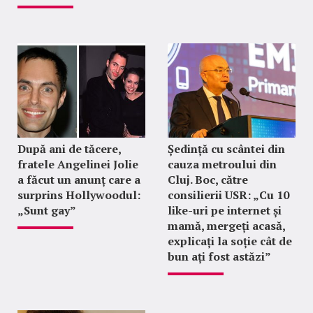
După ani de tăcere,
Ședință cu scântei din
fratele Angelinei Jolie
cauza metroului din
a făcut un anunț care a
Cluj. Boc, către
surprins Hollywoodul:
consilierii USR: „Cu 10
„Sunt gay”
like-uri pe internet și
mamă, mergeți acasă,
explicați la soție cât de
bun ați fost astăzi”