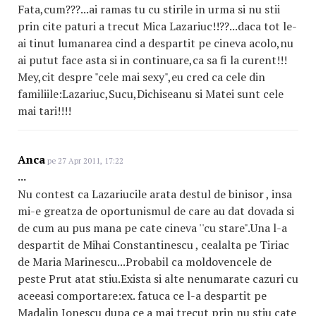
Fata,cum???...ai ramas tu cu stirile in urma si nu stii
prin cite paturi a trecut Mica Lazariuc!!??...daca tot le-
ai tinut lumanarea cind a despartit pe cineva acolo,nu
ai putut face asta si in continuare,ca sa fi la curent!!!
Mey,cit despre "cele mai sexy",eu cred ca cele din
familiile:Lazariuc,Sucu,Dichiseanu si Matei sunt cele
mai tari!!!!
Anca
pe 27 Apr 2011, 17:22
...
Nu contest ca Lazariucile arata destul de binisor , insa
mi-e greatza de oportunismul de care au dat dovada si
de cum au pus mana pe cate cineva ''cu stare".Una l-a
despartit de Mihai Constantinescu , cealalta pe Tiriac
de Maria Marinescu...Probabil ca moldovencele de
peste Prut atat stiu.Exista si alte nenumarate cazuri cu
aceeasi comportare:ex. fatuca ce l-a despartit pe
Madalin Ionescu dupa ce a mai trecut prin nu stiu cate