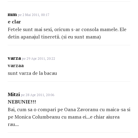
mm
pe 2 Mai 2011, 00:17
e clar
Fetele sunt mai sexi, oricum s-ar consola mamele. Ele
detin apanajul tineretii. (si eu sunt mama)
varza
pe 29 Apr 2011, 20:22
varzaa
sunt varza de la bacau
Mitzi
pe 28 Apr 2011, 20:06
NEBUNIE!!!
Bai, cum sa o compari pe Oana Zavoranu cu maica-sa si
pe Monica Columbeanu cu mama ei...e chiar aiurea
rau...