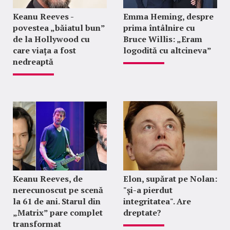
Keanu Reeves -
Emma Heming, despre
povestea „băiatul bun”
prima întâlnire cu
de la Hollywood cu
Bruce Willis: „Eram
care viața a fost
logodită cu altcineva”
nedreaptă
Keanu Reeves, de
Elon, supărat pe Nolan:
nerecunoscut pe scenă
"şi-a pierdut
la 61 de ani. Starul din
integritatea". Are
„Matrix” pare complet
dreptate?
transformat