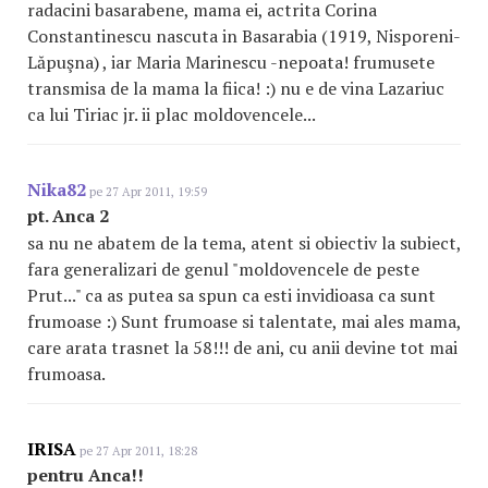
radacini basarabene, mama ei, actrita Corina
Constantinescu nascuta in Basarabia (1919, Nisporeni-
Lăpuşna) , iar Maria Marinescu -nepoata! frumusete
transmisa de la mama la fiica! :) nu e de vina Lazariuc
ca lui Tiriac jr. ii plac moldovencele...
Nika82
pe 27 Apr 2011, 19:59
pt. Anca 2
sa nu ne abatem de la tema, atent si obiectiv la subiect,
fara generalizari de genul "moldovencele de peste
Prut..." ca as putea sa spun ca esti invidioasa ca sunt
frumoase :) Sunt frumoase si talentate, mai ales mama,
care arata trasnet la 58!!! de ani, cu anii devine tot mai
frumoasa.
IRISA
pe 27 Apr 2011, 18:28
pentru Anca!!