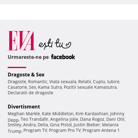
Urmareste-ne pe
Dragoste & Sex
Dragoste
Romantic
Viata sexuala
Relatii
Cuplu
Iubire
,
,
,
,
,
,
Casatorie
Sex
Kama Sutra
Pozitii sexuale Kamasutra
,
,
,
,
Declaratii de dragoste
Divertisment
Meghan Markle
Kate Middleton
Kim Kardashian
Johnny
,
,
,
Teo Trandafir
Angelina Jolie
Dana Rogoz
Dani Otil
Depp
,
,
,
,
,
Smiley
Andra
Delia
Gina Pistol
Justin Bieber
Melania
,
,
,
,
,
Program TV
Program Pro TV
Program Antena 1
Trump
,
,
,