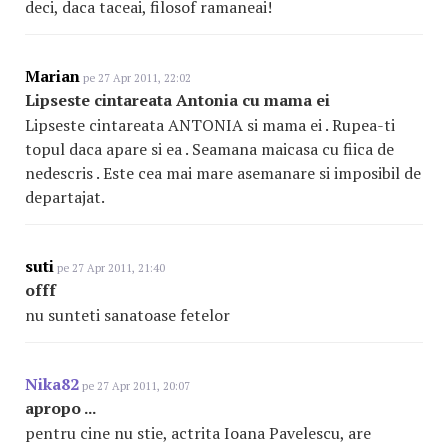
deci, daca taceai, filosof ramaneai!
Marian
pe 27 Apr 2011, 22:02
Lipseste cintareata Antonia cu mama ei
Lipseste cintareata ANTONIA si mama ei . Rupea-ti
topul daca apare si ea . Seamana maicasa cu fiica de
nedescris . Este cea mai mare asemanare si imposibil de
departajat.
suti
pe 27 Apr 2011, 21:40
offf
nu sunteti sanatoase fetelor
Nika82
pe 27 Apr 2011, 20:07
apropo ...
pentru cine nu stie, actrita Ioana Pavelescu, are