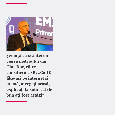
Ședință cu scântei din
cauza metroului din
Cluj. Boc, către
consilierii USR: „Cu 10
like-uri pe internet și
mamă, mergeți acasă,
explicați la soție cât de
bun ați fost astăzi”