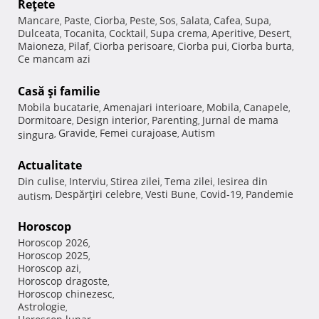
Reţete
Mancare
Paste
Ciorba
Peste
Sos
Salata
Cafea
Supa
,
,
,
,
,
,
,
,
Dulceata
Tocanita
Cocktail
Supa crema
Aperitive
Desert
,
,
,
,
,
,
Maioneza
Pilaf
Ciorba perisoare
Ciorba pui
Ciorba burta
,
,
,
,
,
Ce mancam azi
Casă şi familie
Mobila bucatarie
Amenajari interioare
Mobila
Canapele
,
,
,
,
Dormitoare
Design interior
Parenting
Jurnal de mama
,
,
,
Gravide
Femei curajoase
Autism
singura
,
,
,
Actualitate
Din culise
Interviu
Stirea zilei
Tema zilei
Iesirea din
,
,
,
,
Despărţiri celebre
Vesti Bune
Covid-19
Pandemie
autism
,
,
,
,
Horoscop
Horoscop 2026
,
Horoscop 2025
,
Horoscop azi
,
Horoscop dragoste
,
Horoscop chinezesc
,
Astrologie
,