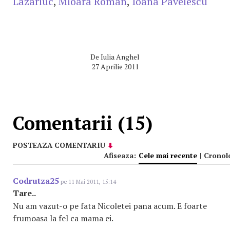
Lazariuc
,
Mioara Roman
,
Ioana Pavelescu
De
Iulia Anghel
27 Aprilie 2011
Comentarii (15)
POSTEAZA COMENTARIU
Afiseaza:
Cele mai recente
|
Cronol
Codrutza25
pe 11 Mai 2011, 15:14
Tare..
Nu am vazut-o pe fata Nicoletei pana acum. E foarte
frumoasa la fel ca mama ei.