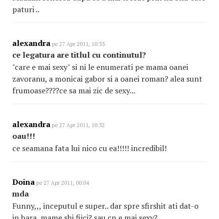
paturi ..
alexandra
pe 27 Apr 2011, 10:33
ce legatura are titlul cu continutul?
"care e mai sexy" si ni le enumerati pe mama oanei
zavoranu, a monicai gabor si a oanei roman? alea sunt
frumoase????ce sa mai zic de sexy...
alexandra
pe 27 Apr 2011, 10:32
oau!!!
ce seamana fata lui nico cu ea!!!!! incredibil!
Doina
pe 27 Apr 2011, 00:04
mda
Funny,,, inceputul e super.. dar spre sfirshit ati dat-o
in bara, mame shi fiici? sau cn e mai sexy?