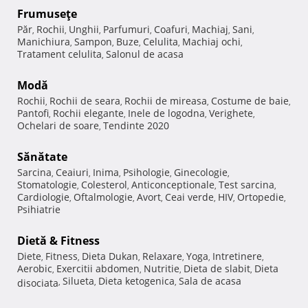
Frumuseţe
Păr
Rochii
Unghii
Parfumuri
Coafuri
Machiaj
Sani
,
,
,
,
,
,
,
Manichiura
Sampon
Buze
Celulita
Machiaj ochi
,
,
,
,
,
Tratament celulita
Salonul de acasa
,
Modă
Rochii
Rochii de seara
Rochii de mireasa
Costume de baie
,
,
,
,
Pantofi
Rochii elegante
Inele de logodna
Verighete
,
,
,
,
Ochelari de soare
Tendinte 2020
,
Sănătate
Sarcina
Ceaiuri
Inima
Psihologie
Ginecologie
,
,
,
,
,
Stomatologie
Colesterol
Anticonceptionale
Test sarcina
,
,
,
,
Cardiologie
Oftalmologie
Avort
Ceai verde
HIV
Ortopedie
,
,
,
,
,
,
Psihiatrie
Dietă & Fitness
Diete
Fitness
Dieta Dukan
Relaxare
Yoga
Intretinere
,
,
,
,
,
,
Aerobic
Exercitii abdomen
Nutritie
Dieta de slabit
Dieta
,
,
,
,
Silueta
Dieta ketogenica
Sala de acasa
disociata
,
,
,