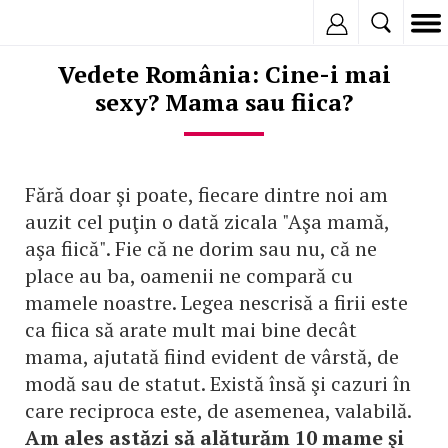
Inregistreaza
Vedete România: Cine-i mai
sexy? Mama sau fiica?
Fără doar şi poate, fiecare dintre noi am
auzit cel puţin o dată zicala "Aşa mamă,
aşa fiică". Fie că ne dorim sau nu, că ne
place au ba, oamenii ne compară cu
mamele noastre. Legea nescrisă a firii este
ca fiica să arate mult mai bine decât
mama, ajutată fiind evident de vârstă, de
modă sau de statut. Există însă şi cazuri în
care reciproca este, de asemenea, valabilă.
Am ales astăzi să alăturăm 10 mame şi