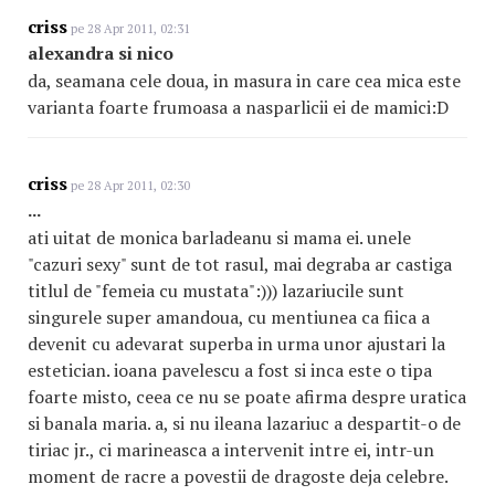
criss
pe 28 Apr 2011, 02:31
alexandra si nico
da, seamana cele doua, in masura in care cea mica este
varianta foarte frumoasa a nasparlicii ei de mamici:D
criss
pe 28 Apr 2011, 02:30
...
ati uitat de monica barladeanu si mama ei. unele
"cazuri sexy" sunt de tot rasul, mai degraba ar castiga
titlul de "femeia cu mustata":))) lazariucile sunt
singurele super amandoua, cu mentiunea ca fiica a
devenit cu adevarat superba in urma unor ajustari la
estetician. ioana pavelescu a fost si inca este o tipa
foarte misto, ceea ce nu se poate afirma despre uratica
si banala maria. a, si nu ileana lazariuc a despartit-o de
tiriac jr., ci marineasca a intervenit intre ei, intr-un
moment de racre a povestii de dragoste deja celebre.