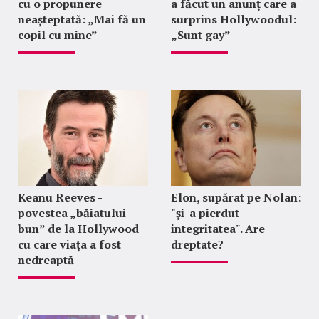
cu o propunere
a făcut un anunț care a
neașteptată: „Mai fă un
surprins Hollywoodul:
copil cu mine”
„Sunt gay”
Keanu Reeves -
Elon, supărat pe Nolan:
povestea „băiatului
"şi-a pierdut
bun” de la Hollywood
integritatea". Are
cu care viața a fost
dreptate?
nedreaptă