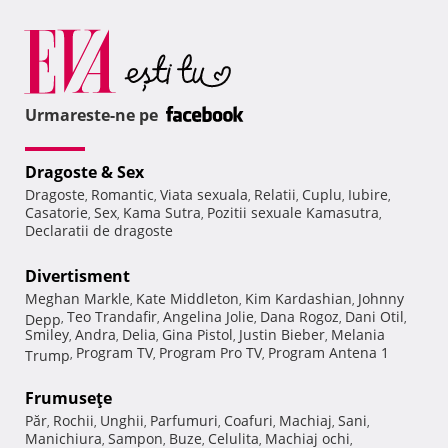
Urmareste-ne pe
Dragoste & Sex
Dragoste
Romantic
Viata sexuala
Relatii
Cuplu
Iubire
,
,
,
,
,
,
Casatorie
Sex
Kama Sutra
Pozitii sexuale Kamasutra
,
,
,
,
Declaratii de dragoste
Divertisment
Meghan Markle
Kate Middleton
Kim Kardashian
Johnny
,
,
,
Teo Trandafir
Angelina Jolie
Dana Rogoz
Dani Otil
Depp
,
,
,
,
,
Smiley
Andra
Delia
Gina Pistol
Justin Bieber
Melania
,
,
,
,
,
Program TV
Program Pro TV
Program Antena 1
Trump
,
,
,
Frumuseţe
Păr
Rochii
Unghii
Parfumuri
Coafuri
Machiaj
Sani
,
,
,
,
,
,
,
Manichiura
Sampon
Buze
Celulita
Machiaj ochi
,
,
,
,
,