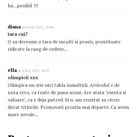
lui...penibil !!!
diana
pe 6 Dec 2011, 15:06
tara cui?
O sa devenim o tara de inculti si prosti, prostituate
ridicate la rang de vedete...
ella
pe 6 Dec 2011, 14:37
olimpicii xxx
Olimpica nu stie nici tabla inmultirii. Articolul e de
nota zero, ca toate de pana acum. Are atata "esenta si
valoare", ca e deja putred. Si n-am rezistat sa citesc
decat titlurile. Promovati prostia mai departe. Ca avem
mare nevoie...