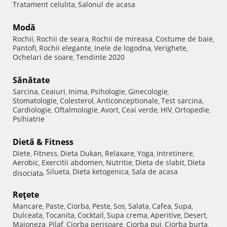
Tratament celulita
Salonul de acasa
,
Modă
Rochii
Rochii de seara
Rochii de mireasa
Costume de baie
,
,
,
,
Pantofi
Rochii elegante
Inele de logodna
Verighete
,
,
,
,
Ochelari de soare
Tendinte 2020
,
Sănătate
Sarcina
Ceaiuri
Inima
Psihologie
Ginecologie
,
,
,
,
,
Stomatologie
Colesterol
Anticonceptionale
Test sarcina
,
,
,
,
Cardiologie
Oftalmologie
Avort
Ceai verde
HIV
Ortopedie
,
,
,
,
,
,
Psihiatrie
Dietă & Fitness
Diete
Fitness
Dieta Dukan
Relaxare
Yoga
Intretinere
,
,
,
,
,
,
Aerobic
Exercitii abdomen
Nutritie
Dieta de slabit
Dieta
,
,
,
,
Silueta
Dieta ketogenica
Sala de acasa
disociata
,
,
,
Reţete
Mancare
Paste
Ciorba
Peste
Sos
Salata
Cafea
Supa
,
,
,
,
,
,
,
,
Dulceata
Tocanita
Cocktail
Supa crema
Aperitive
Desert
,
,
,
,
,
,
Maioneza
Pilaf
Ciorba perisoare
Ciorba pui
Ciorba burta
,
,
,
,
,