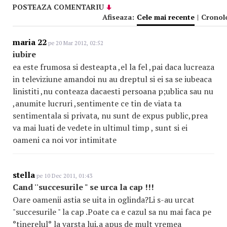
POSTEAZA COMENTARIU
Afiseaza:
Cele mai recente
|
Cronol
maria 22
pe 20 Mar 2012, 02:52
iubire
ea este frumosa si desteapta ,el la fel ,pai daca lucreaza
in televiziune amandoi nu au dreptul si ei sa se iubeaca
linistiti ,nu conteaza dacaesti persoana p;ublica sau nu
,anumite lucruri ,sentimente ce tin de viata ta
sentimentala si privata, nu sunt de expus public,prea
va mai luati de vedete in ultimul timp , sunt si ei
oameni ca noi vor intimitate
stella
pe 10 Dec 2011, 01:43
Cand ''succesurile " se urca la cap !!!
Oare oamenii astia se uita in oglinda?Li s-au urcat
"succesurile " la cap .Poate ca e cazul sa nu mai faca pe
°tinerelul° la varsta lui,a apus de mult vremea