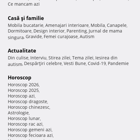
Ce mancam azi
Casă şi familie
Mobila bucatarie
Amenajari interioare
Mobila
Canapele
,
,
,
,
Dormitoare
Design interior
Parenting
Jurnal de mama
,
,
,
Gravide
Femei curajoase
Autism
singura
,
,
,
Actualitate
Din culise
Interviu
Stirea zilei
Tema zilei
Iesirea din
,
,
,
,
Despărţiri celebre
Vesti Bune
Covid-19
Pandemie
autism
,
,
,
,
Horoscop
Horoscop 2026
,
Horoscop 2025
,
Horoscop azi
,
Horoscop dragoste
,
Horoscop chinezesc
,
Astrologie
,
Horoscop lunar
,
Horoscop rac azi
,
Horoscop gemeni azi
,
Horoscop fecioara azi
,