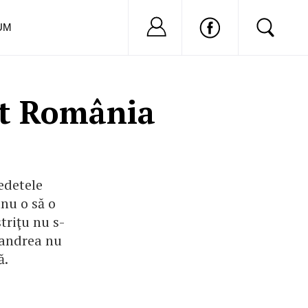
Nu ai cont?
Inregistreaza-
UM
cat România
edetele
nu o să o
triţu nu s-
 Pandrea nu
ă.