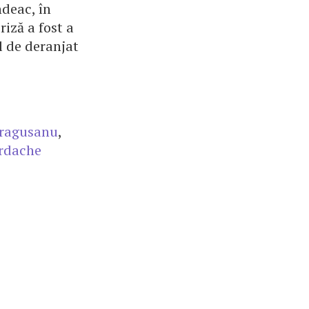
ndeac, în
iză a fost a
ul de deranjat
Dragusanu
,
ordache