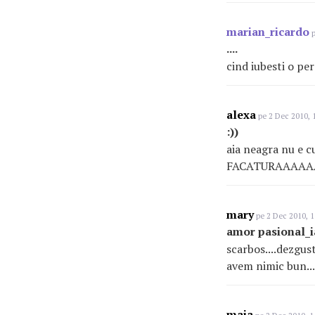
marian_ricardo
p
....
cind iubesti o per
alexa
pe 2 Dec 2010, 
:))
aia neagra nu e c
FACATURAAAA
mary
pe 2 Dec 2010, 1
amor pasional_ia
scarbos....dezgust
avem nimic bun...
maia