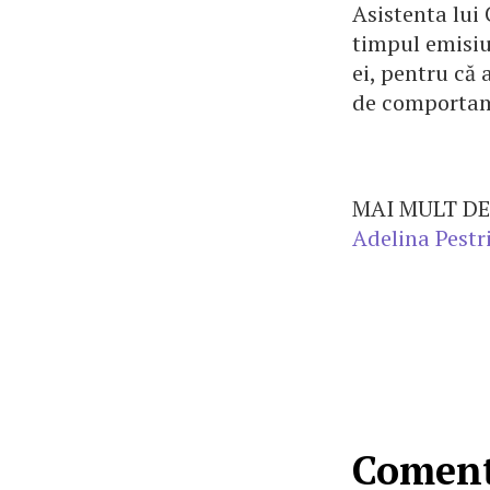
Asistenta lui 
timpul emisiun
ei, pentru că 
de comportame
MAI MULT DE
Adelina Pestr
Coment