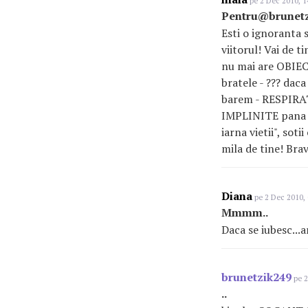
pe 2 Dec 2010, 1
Pentru@brunetz
Esti o ignoranta s
viitorul! Vai de 
nu mai are OBIECT
bratele - ??? daca
barem - RESPIRATI
IMPLINITE pana la
iarna vietii", soti
mila de tine! Br
Diana
pe 2 Dec 2010, 
Mmmm..
Daca se iubesc...
brunetzik249
pe 2
..