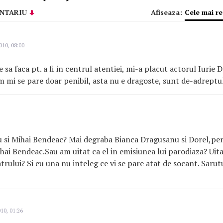
NTARIU
Afiseaza:
Cele mai r
010, 08:00
e sa faca pt. a fi in centrul atentiei, mi-a placut actorul Iurie 
um mi se pare doar penibil, asta nu e dragoste, sunt de-adreptul
 si Mihai Bendeac? Mai degraba Bianca Dragusanu si Dorel,pe
hai Bendeac.Sau am uitat ca el in emisiunea lui parodiaza? Uita
trului? Si eu una nu inteleg ce vi se pare atat de socant. Sarut
10, 01:26