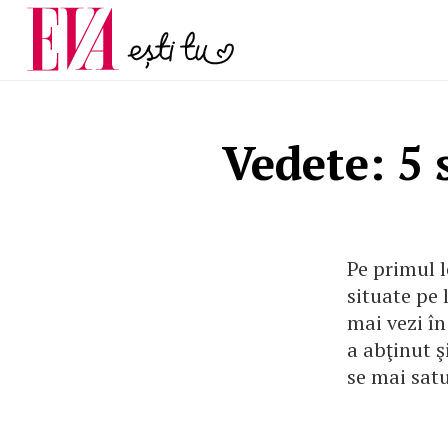
menopauză și când ar t
Carieră
la medic
Actualitate
Vedete: 5 
Pe primul l
situate pe 
mai vezi în
a abţinut ş
se mai satu