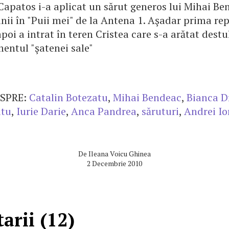
Capatos i-a aplicat un sărut generos lui Mihai Be
ii în "Puii mei" de la Antena 1. Aşadar prima repr
apoi a intrat în teren Cristea care s-a arătat dest
ntul "şatenei sale"
SPRE:
Catalin Botezatu
,
Mihai Bendeac
,
Bianca 
itu
,
Iurie Darie
,
Anca Pandrea
,
săruturi
,
Andrei I
De
Ileana Voicu Ghinea
2 Decembrie 2010
arii (12)