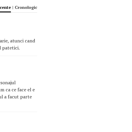
ecente
|
Cronologic
Darie, atunci cand
 patetici.
rsonajul
m ca ce face el e
ul a facut parte