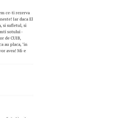
dem ce-ti rezerva
neste! Iar daca El
si sufletul, si
mti sotului -
lor de CUIB,
a au placa, "in
 vor avea! Mi-e