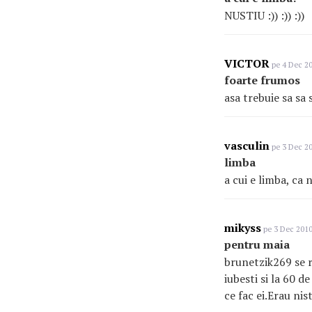
NUSTIU :)) :)) :))
VICTOR
pe 4 Dec 20
foarte frumos
asa trebuie sa sa 
vasculin
pe 3 Dec 20
limba
a cui e limba, ca 
mikyss
pe 3 Dec 2010
pentru maia
brunetzik269 se r
iubesti si la 60 d
ce fac ei.Erau ni