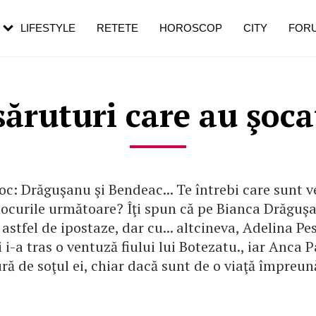
rebui să mergi
și 60 de ani. De ce te trezești mai des
pe măsură ce înaintezi în vârstă
LIFESTYLE
RETETE
HOROSCOP
CITY
FOR
săruturi care au şo
oc: Drăguşanu şi Bendeac... Te întrebi care sunt v
locurile următoare? Îţi spun că pe Bianca Drăguşa
 astfel de ipostaze, dar cu... altcineva, Adelina Pes
i i-a tras o ventuză fiului lui Botezatu., iar Anca
ră de soţul ei, chiar dacă sunt de o viaţă împreun