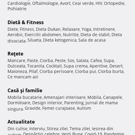
Cardiologie
Oftalmologie
Avort
Ceai verde
HIV
Ortopedie
,
,
,
,
,
,
Psihiatrie
Dietă & Fitness
Diete
Fitness
Dieta Dukan
Relaxare
Yoga
Intretinere
,
,
,
,
,
,
Aerobic
Exercitii abdomen
Nutritie
Dieta de slabit
Dieta
,
,
,
,
Silueta
Dieta ketogenica
Sala de acasa
disociata
,
,
,
Reţete
Mancare
Paste
Ciorba
Peste
Sos
Salata
Cafea
Supa
,
,
,
,
,
,
,
,
Dulceata
Tocanita
Cocktail
Supa crema
Aperitive
Desert
,
,
,
,
,
,
Maioneza
Pilaf
Ciorba perisoare
Ciorba pui
Ciorba burta
,
,
,
,
,
Ce mancam azi
Casă şi familie
Mobila bucatarie
Amenajari interioare
Mobila
Canapele
,
,
,
,
Dormitoare
Design interior
Parenting
Jurnal de mama
,
,
,
Gravide
Femei curajoase
Autism
singura
,
,
,
Actualitate
Din culise
Interviu
Stirea zilei
Tema zilei
Iesirea din
,
,
,
,
Despărţiri celebre
Vesti Bune
Covid-19
Pandemie
autism
,
,
,
,