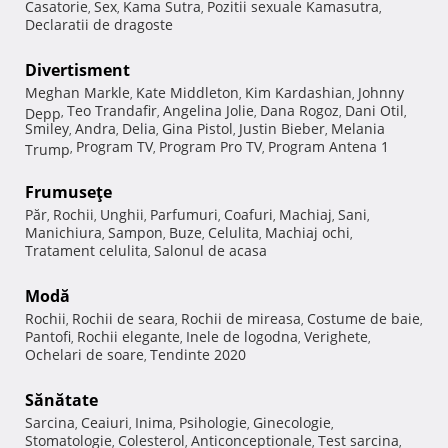
Casatorie
Sex
Kama Sutra
Pozitii sexuale Kamasutra
,
,
,
,
Declaratii de dragoste
Divertisment
Meghan Markle
Kate Middleton
Kim Kardashian
Johnny
,
,
,
Teo Trandafir
Angelina Jolie
Dana Rogoz
Dani Otil
Depp
,
,
,
,
,
Smiley
Andra
Delia
Gina Pistol
Justin Bieber
Melania
,
,
,
,
,
Program TV
Program Pro TV
Program Antena 1
Trump
,
,
,
Frumuseţe
Păr
Rochii
Unghii
Parfumuri
Coafuri
Machiaj
Sani
,
,
,
,
,
,
,
Manichiura
Sampon
Buze
Celulita
Machiaj ochi
,
,
,
,
,
Tratament celulita
Salonul de acasa
,
Modă
Rochii
Rochii de seara
Rochii de mireasa
Costume de baie
,
,
,
,
Pantofi
Rochii elegante
Inele de logodna
Verighete
,
,
,
,
Ochelari de soare
Tendinte 2020
,
Sănătate
Sarcina
Ceaiuri
Inima
Psihologie
Ginecologie
,
,
,
,
,
Stomatologie
Colesterol
Anticonceptionale
Test sarcina
,
,
,
,