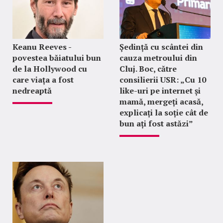
Keanu Reeves -
Ședință cu scântei din
povestea băiatului bun
cauza metroului din
de la Hollywood cu
Cluj. Boc, către
care viața a fost
consilierii USR: „Cu 10
nedreaptă
like-uri pe internet și
mamă, mergeți acasă,
explicați la soție cât de
bun ați fost astăzi”