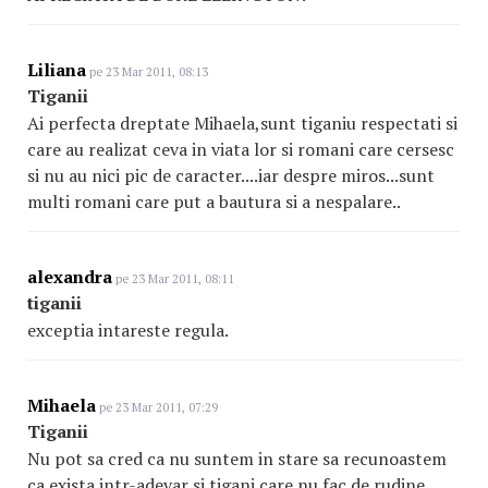
Liliana
pe 23 Mar 2011, 08:13
Tiganii
Ai perfecta dreptate Mihaela,sunt tiganiu respectati si
care au realizat ceva in viata lor si romani care cersesc
si nu au nici pic de caracter....iar despre miros...sunt
multi romani care put a bautura si a nespalare..
alexandra
pe 23 Mar 2011, 08:11
tiganii
exceptia intareste regula.
Mihaela
pe 23 Mar 2011, 07:29
Tiganii
Nu pot sa cred ca nu suntem in stare sa recunoastem
ca exista intr-adevar si tigani care nu fac de rudine