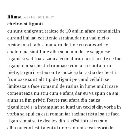
liliana
pe 27 Mar 2011, 04:37
cheloo si tiganii
eu sunt emigrant.traiesc de 10 ani in afara romaniei.in
curand imi iau cetatenie straina,dar nu vad nici o
rusine in a fi alb si mandru de tine.eu concord co
cheloo.ma simt bine alba si nu am de ce sa jignesc
tiganii.si vad toata ziua aici in afara. chestii urate ce fac
tiganii,dar si chestii frumoase cum ar fi canta prin
piete,targuri restaurante muzica,dar astia de chestii
frumoase sunt alt tip de tigani pe cand ceilalti se
limiteaza a face romanul de rusina in lume.multi care
comenteaza nu stiu cum e afara,dar eu va spun ca am
ajuns sa fim priviti foarte rau afara din cauza
tiganilor.vi s-a intamplat sa luati un taxi si din vorba in
vorba sa spui ca esti roman iar taximetristul sa te faca
tigan si mai sa te dea jos din taxi?si totusi eu sun
alba.nu contest talentul unor anumite categorii de