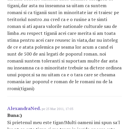
tigani,dar asta nu inseamna sa uitam ca suntem
romani si ca tiganii sunt in minoritate iar ei traiesc pe
teritoriul nostro .nu cred ca e o rusine a te simti
roman si ati apara valorile nationale culturale sau de
limba .eu respect tiganii acei care merita si am toata
stima pentru acei care reusesc in viata,dar nu inteleg
de ce e atata polemica pe seama lor acum a cand ei
sunt de 500 de ani legati de poporul roman. noi
romanii suntem toleranti si suportam multe dar asta
nu inseamna ca o minoritate trebuie sa dicteze ordinea
unui popor.si sa nu uitam ca e o tara care se cheama
romania iar poporul e roman de le romani nu de la
rromi(tigani)
AlexandraNed.
pe 25 Mar 2011, 17:03
Buna:)
Si prietenul meu este tigan!Multi oameni imi spun sa'l