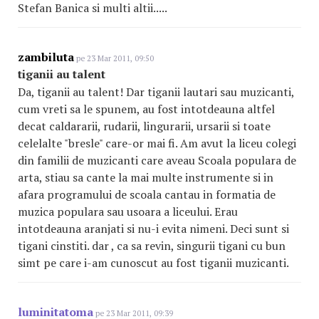
Stefan Banica si multi altii.....
zambiluta
pe 23 Mar 2011, 09:50
tiganii au talent
Da, tiganii au talent! Dar tiganii lautari sau muzicanti,
cum vreti sa le spunem, au fost intotdeauna altfel
decat caldararii, rudarii, lingurarii, ursarii si toate
celelalte "bresle" care-or mai fi. Am avut la liceu colegi
din familii de muzicanti care aveau Scoala populara de
arta, stiau sa cante la mai multe instrumente si in
afara programului de scoala cantau in formatia de
muzica populara sau usoara a liceului. Erau
intotdeauna aranjati si nu-i evita nimeni. Deci sunt si
tigani cinstiti. dar , ca sa revin, singurii tigani cu bun
simt pe care i-am cunoscut au fost tiganii muzicanti.
luminitatoma
pe 23 Mar 2011, 09:39