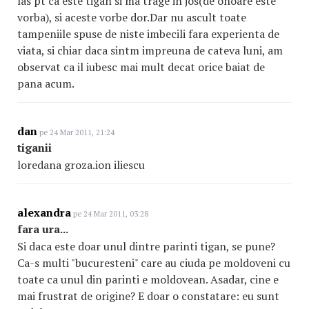
las pt ca este tigan si ma trage in jos(de onoare este
vorba), si aceste vorbe dor.Dar nu ascult toate
tampeniile spuse de niste imbecili fara experienta de
viata, si chiar daca sintm impreuna de cateva luni, am
observat ca il iubesc mai mult decat orice baiat de
pana acum.
dan
pe 24 Mar 2011, 21:24
tiganii
loredana groza.ion iliescu
alexandra
pe 24 Mar 2011, 03:28
fara ura...
Si daca este doar unul dintre parinti tigan, se pune?
Ca-s multi "bucuresteni" care au ciuda pe moldoveni cu
toate ca unul din parinti e moldovean. Asadar, cine e
mai frustrat de origine? E doar o constatare: eu sunt