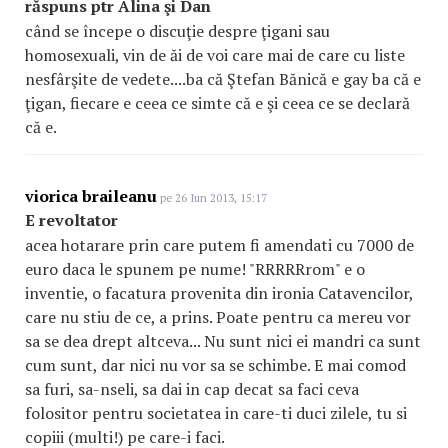
răspuns ptr Alina şi Dan
când se începe o discuţie despre ţigani sau
homosexuali, vin de ăi de voi care mai de care cu liste
nesfârşite de vedete....ba că Ştefan Bănică e gay ba că e
ţigan, fiecare e ceea ce simte că e şi ceea ce se declară
că e.
viorica braileanu
pe 26 Iun 2013, 15:17
E revoltator
acea hotarare prin care putem fi amendati cu 7000 de
euro daca le spunem pe nume! "RRRRRrom" e o
inventie, o facatura provenita din ironia Catavencilor,
care nu stiu de ce, a prins. Poate pentru ca mereu vor
sa se dea drept altceva... Nu sunt nici ei mandri ca sunt
cum sunt, dar nici nu vor sa se schimbe. E mai comod
sa furi, sa-nseli, sa dai in cap decat sa faci ceva
folositor pentru societatea in care-ti duci zilele, tu si
copiii (multi!) pe care-i faci.