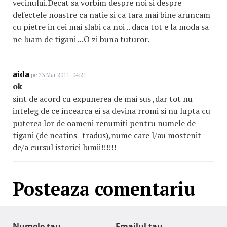
vecinului.Decat sa vorbim despre noi si despre
defectele noastre ca natie si ca tara mai bine aruncam
cu pietre in cei mai slabi ca noi .. daca tot e la moda sa
ne luam de tigani ...O zi buna tuturor.
aida
pe 23 Mar 2011, 04:21
ok
sint de acord cu expunerea de mai sus ,dar tot nu
inteleg de ce incearca ei sa devina rromi si nu lupta cu
puterea lor de oameni renumiti pentru numele de
tigani (de neatins- tradus),nume care l/au mostenit
de/a cursul istoriei lumii!!!!!!
Posteaza comentariu
Numele tau
Emailul tau