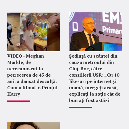
VIDEO - Meghan
Ședință cu scântei din
Markle, de
cauza metroului din
nerecunoscut la
Cluj. Boc, către
petrecerea de 45 de
consilierii USR: „Cu 10
ani: a dansat desculță.
like-uri pe internet și
Cum a filmat-o Prințul
mamă, mergeți acasă,
Harry
explicați la soție cât de
bun ați fost astăzi”