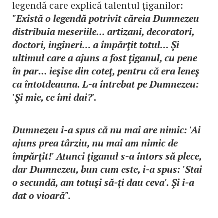
legendă care explică talentul ţiganilor:
"Există o legendă potrivit căreia Dumnezeu
distribuia meseriile... artizani, decoratori,
doctori, ingineri... a împărţit totul... Şi
ultimul care a ajuns a fost ţiganul, cu pene
în par... ieşise din coteţ, pentru că era leneş
ca întotdeauna. L-a întrebat pe Dumnezeu:
'Şi mie, ce îmi dai?'.
Dumnezeu i-a spus că nu mai are nimic: 'Ai
ajuns prea târziu, nu mai am nimic de
împărţit!' Atunci ţiganul s-a întors să plece,
dar Dumnezeu, bun cum este, i-a spus: 'Stai
o secundă, am totuşi să-ţi dau ceva'. Şi i-a
dat o vioară".