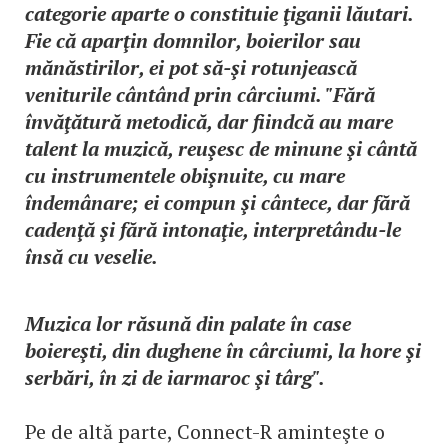
categorie aparte o constituie ţiganii lăutari.
Fie că aparţin domnilor, boierilor sau
mănăstirilor, ei pot să-şi rotunjească
veniturile cântând prin cârciumi. "Fără
învăţătură metodică, dar fiindcă au mare
talent la muzică, reuşesc de minune şi cântă
cu instrumentele obişnuite, cu mare
îndemânare; ei compun şi cântece, dar fără
cadenţă şi fără intonaţie, interpretându-le
însă cu veselie.
Muzica lor răsună din palate în case
boiereşti, din dughene în cârciumi, la hore şi
serbări, în zi de iarmaroc şi târg".
Pe de altă parte, Connect-R aminteşte o