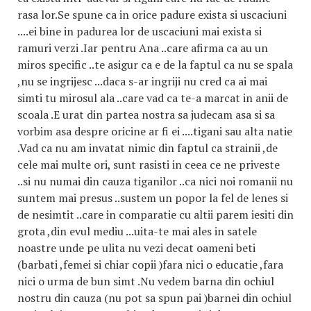
rasa lor.Se spune ca in orice padure exista si uscaciuni
....ei bine in padurea lor de uscaciuni mai exista si
ramuri verzi .Iar pentru Ana ..care afirma ca au un
miros specific ..te asigur ca e de la faptul ca nu se spala
,nu se ingrijesc ...daca s-ar ingriji nu cred ca ai mai
simti tu mirosul ala ..care vad ca te-a marcat in anii de
scoala .E urat din partea nostra sa judecam asa si sa
vorbim asa despre oricine ar fi ei ....tigani sau alta natie
.Vad ca nu am invatat nimic din faptul ca strainii ,de
cele mai multe ori, sunt rasisti in ceea ce ne priveste
..si nu numai din cauza tiganilor ..ca nici noi romanii nu
suntem mai presus ..sustem un popor la fel de lenes si
de nesimtit ..care in comparatie cu altii parem iesiti din
grota ,din evul mediu ...uita-te mai ales in satele
noastre unde pe ulita nu vezi decat oameni beti
(barbati ,femei si chiar copii )fara nici o educatie ,fara
nici o urma de bun simt .Nu vedem barna din ochiul
nostru din cauza (nu pot sa spun pai )barnei din ochiul