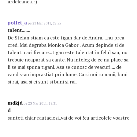
ardeleanca. ;)
pollet_a
pe 23 Mar 2011, 22:55
talent.......
De Stefan stiam ca este tigan dar de Andra....nu prea
cred. Mai degraba Monica Gabor . Acum depinde si de
talent, caci fiecare...tigan este talentat in felul sau, nu
trebuie neaparat sa cante. Nu inteleg de ce nu place sa
li se mai spuna tigani. Asa se cunosc de veacuri.... de
cand s-au imprastiat prin lume. Ca si noi romanii, buni
si rai, asa si ei sunt si buni si rai.
mdkjd
pe 23 Mar 2011, 18:31
d
sunteti chiar rautaciosi..vai de voi!!cu articolele voastre