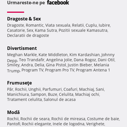
Urmareste-ne pe
Dragoste & Sex
Dragoste
Romantic
Viata sexuala
Relatii
Cuplu
Iubire
,
,
,
,
,
,
Casatorie
Sex
Kama Sutra
Pozitii sexuale Kamasutra
,
,
,
,
Declaratii de dragoste
Divertisment
Meghan Markle
Kate Middleton
Kim Kardashian
Johnny
,
,
,
Teo Trandafir
Angelina Jolie
Dana Rogoz
Dani Otil
Depp
,
,
,
,
,
Smiley
Andra
Delia
Gina Pistol
Justin Bieber
Melania
,
,
,
,
,
Program TV
Program Pro TV
Program Antena 1
Trump
,
,
,
Frumuseţe
Păr
Rochii
Unghii
Parfumuri
Coafuri
Machiaj
Sani
,
,
,
,
,
,
,
Manichiura
Sampon
Buze
Celulita
Machiaj ochi
,
,
,
,
,
Tratament celulita
Salonul de acasa
,
Modă
Rochii
Rochii de seara
Rochii de mireasa
Costume de baie
,
,
,
,
Pantofi
Rochii elegante
Inele de logodna
Verighete
,
,
,
,