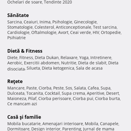
Ochelari de soare
Tendinte 2020
,
Sănătate
Sarcina
Ceaiuri
Inima
Psihologie
Ginecologie
,
,
,
,
,
Stomatologie
Colesterol
Anticonceptionale
Test sarcina
,
,
,
,
Cardiologie
Oftalmologie
Avort
Ceai verde
HIV
Ortopedie
,
,
,
,
,
,
Psihiatrie
Dietă & Fitness
Diete
Fitness
Dieta Dukan
Relaxare
Yoga
Intretinere
,
,
,
,
,
,
Aerobic
Exercitii abdomen
Nutritie
Dieta de slabit
Dieta
,
,
,
,
Silueta
Dieta ketogenica
Sala de acasa
disociata
,
,
,
Reţete
Mancare
Paste
Ciorba
Peste
Sos
Salata
Cafea
Supa
,
,
,
,
,
,
,
,
Dulceata
Tocanita
Cocktail
Supa crema
Aperitive
Desert
,
,
,
,
,
,
Maioneza
Pilaf
Ciorba perisoare
Ciorba pui
Ciorba burta
,
,
,
,
,
Ce mancam azi
Casă şi familie
Mobila bucatarie
Amenajari interioare
Mobila
Canapele
,
,
,
,
Dormitoare
Design interior
Parenting
Jurnal de mama
,
,
,