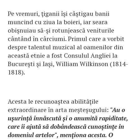
Pe vremuri, ţiganii îşi câştigau banii
muncind cu ziua la boieri, iar seara
obişnuiau să-şi rotunjească veniturile
cântând în cârciumi. Primul care a vorbit
despre talentul muzical al oamenilor din
această etnie a fost Consulul Angliei la
Bucureşti şi Iaşi, William Wilkinson (1814-
1818).
Acesta le recunoaştea abilităţile
extraordinare în arta meşteşugului:
"Au o
uşurinţă înnăscută şi o anumită rapiditate,
care îi ajută să dobândească cunoştinţe în
domeniul artelor", menţiona acesta. O