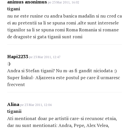
animus anonimus
pe 23 Mar 2011, 16:02
tigani
nu ne este rusine cu andra banica madalin si nu cred ca
ei au pretentii sa li se spuna romi .alte sunt interesele
tiganilor sa li se spuna romi Roma Romania si romane
de dragoste si gata tiganii sunt romi
Hapi2233
pe 23 Mar 2011, 12:47
:)
Andra si Stefan tigani? Nu m-as fi gandit niciodata :)
Super linkul- Aljazeera este postul pe care il urmaresc
frecvent
Alina
pe 23 Mar 2011, 12:04
tiganii
Ati mentionat doar pe artistii care-si recunosc etnia,
dar nu sunt mentionati: Andra, Pepe, Alex Velea,