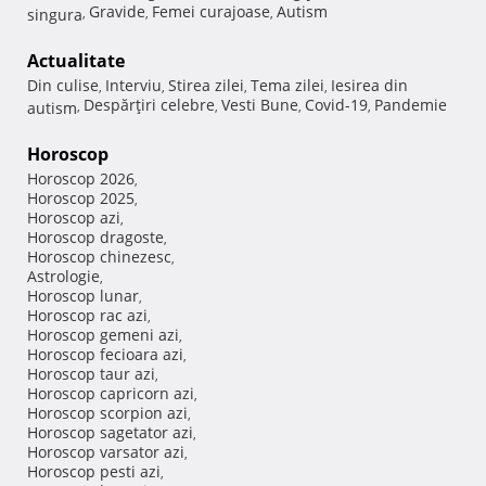
Gravide
Femei curajoase
Autism
singura
,
,
,
Actualitate
Din culise
Interviu
Stirea zilei
Tema zilei
Iesirea din
,
,
,
,
Despărţiri celebre
Vesti Bune
Covid-19
Pandemie
autism
,
,
,
,
Horoscop
Horoscop 2026
,
Horoscop 2025
,
Horoscop azi
,
Horoscop dragoste
,
Horoscop chinezesc
,
Astrologie
,
Horoscop lunar
,
Horoscop rac azi
,
Horoscop gemeni azi
,
Horoscop fecioara azi
,
Horoscop taur azi
,
Horoscop capricorn azi
,
Horoscop scorpion azi
,
Horoscop sagetator azi
,
Horoscop varsator azi
,
Horoscop pesti azi
,