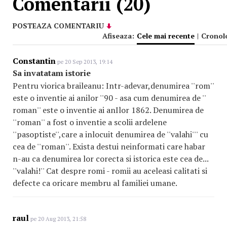
Comentarii (20)
POSTEAZA COMENTARIU
Afiseaza:
Cele mai recente
|
Cronol
Constantin
pe 20 Sep 2013, 19:14
Sa invatatam istorie
Pentru viorica braileanu: Intr-adevar,denumirea ''rom''
este o inventie ai anilor ''90 - asa cum denumirea de ''
roman'' este o inventie ai anIlor 1862. Denumirea de
''roman'' a fost o inventie a scolii ardelene
''pasoptiste'',care a inlocuit denumirea de ''valahi''' cu
cea de ''roman''. Exista destui neinformati care habar
n-au ca denumirea lor corecta si istorica este cea de...
''valahi!'' Cat despre romi - romii au aceleasi calitati si
defecte ca oricare membru al familiei umane.
raul
pe 20 Aug 2013, 21:58