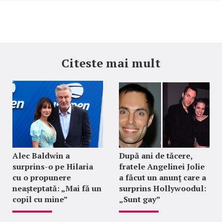
Citeste mai mult
Alec Baldwin a
După ani de tăcere,
surprins-o pe Hilaria
fratele Angelinei Jolie
cu o propunere
a făcut un anunț care a
neașteptată: „Mai fă un
surprins Hollywoodul:
copil cu mine”
„Sunt gay”