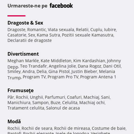
Urmareste-ne pe
Dragoste & Sex
Dragoste
Romantic
Viata sexuala
Relatii
Cuplu
Iubire
,
,
,
,
,
,
Casatorie
Sex
Kama Sutra
Pozitii sexuale Kamasutra
,
,
,
,
Declaratii de dragoste
Divertisment
Meghan Markle
Kate Middleton
Kim Kardashian
Johnny
,
,
,
Teo Trandafir
Angelina Jolie
Dana Rogoz
Dani Otil
Depp
,
,
,
,
,
Smiley
Andra
Delia
Gina Pistol
Justin Bieber
Melania
,
,
,
,
,
Program TV
Program Pro TV
Program Antena 1
Trump
,
,
,
Frumuseţe
Păr
Rochii
Unghii
Parfumuri
Coafuri
Machiaj
Sani
,
,
,
,
,
,
,
Manichiura
Sampon
Buze
Celulita
Machiaj ochi
,
,
,
,
,
Tratament celulita
Salonul de acasa
,
Modă
Rochii
Rochii de seara
Rochii de mireasa
Costume de baie
,
,
,
,
Pantofi
Rochii elegante
Inele de logodna
Verighete
,
,
,
,