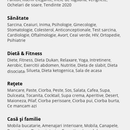
Ochelari de soare
Tendinte 2020
,
Sănătate
Sarcina
Ceaiuri
Inima
Psihologie
Ginecologie
,
,
,
,
,
Stomatologie
Colesterol
Anticonceptionale
Test sarcina
,
,
,
,
Cardiologie
Oftalmologie
Avort
Ceai verde
HIV
Ortopedie
,
,
,
,
,
,
Psihiatrie
Dietă & Fitness
Diete
Fitness
Dieta Dukan
Relaxare
Yoga
Intretinere
,
,
,
,
,
,
Aerobic
Exercitii abdomen
Nutritie
Dieta de slabit
Dieta
,
,
,
,
Silueta
Dieta ketogenica
Sala de acasa
disociata
,
,
,
Reţete
Mancare
Paste
Ciorba
Peste
Sos
Salata
Cafea
Supa
,
,
,
,
,
,
,
,
Dulceata
Tocanita
Cocktail
Supa crema
Aperitive
Desert
,
,
,
,
,
,
Maioneza
Pilaf
Ciorba perisoare
Ciorba pui
Ciorba burta
,
,
,
,
,
Ce mancam azi
Casă şi familie
Mobila bucatarie
Amenajari interioare
Mobila
Canapele
,
,
,
,