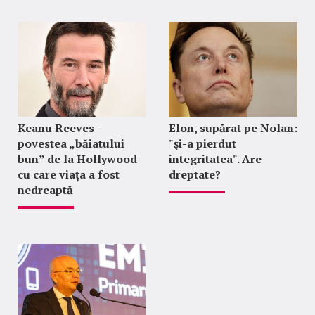
Keanu Reeves -
Elon, supărat pe Nolan:
povestea „băiatului
"şi-a pierdut
bun” de la Hollywood
integritatea". Are
cu care viața a fost
dreptate?
nedreaptă