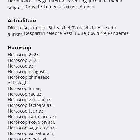
Dormitoare
Design interior
Parenting
Jurnal de mama
,
,
,
Gravide
Femei curajoase
Autism
singura
,
,
,
Actualitate
Din culise
Interviu
Stirea zilei
Tema zilei
Iesirea din
,
,
,
,
Despărţiri celebre
Vesti Bune
Covid-19
Pandemie
autism
,
,
,
,
Horoscop
Horoscop 2026
,
Horoscop 2025
,
Horoscop azi
,
Horoscop dragoste
,
Horoscop chinezesc
,
Astrologie
,
Horoscop lunar
,
Horoscop rac azi
,
Horoscop gemeni azi
,
Horoscop fecioara azi
,
Horoscop taur azi
,
Horoscop capricorn azi
,
Horoscop scorpion azi
,
Horoscop sagetator azi
,
Horoscop varsator azi
,
Horoscop pesti azi
,