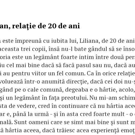
n, relaţie de 20 de ani
n
este împreună cu iubita lui, Liliana, de 20 de ani
easta trei copii, însă nu-l bate gândul să se înso
toria este un legământ foarte intim între două per
iu cel mai bine dacă să facă pasul sau nu, dacă 
au pentru viitor un fel comun. Ca în orice relaţie
voluează într-o anumită direcţie, dacă cei doi nu-
gând pe o cale comună, degeaba e o hârtie, acolo
 şi un legământ în faţa preotului. Nu mi-am schi
sta de vedere, cred în continuare că nu hârtia ace
r e, până la urmă - şi în asta cred foarte mult - o
nală. Sunt oameni care se simt mai bine şi sunt ma
 hârtia aceea, dacă trăiesc acea experienţă emo