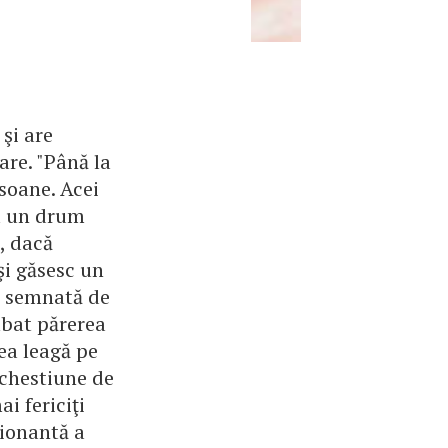
 şi are
are. "Până la
soane. Acei
au un drum
, dacă
şi găsesc un
, semnată de
mbat părerea
ea leagă pe
 chestiune de
i fericiţi
ţionantă a