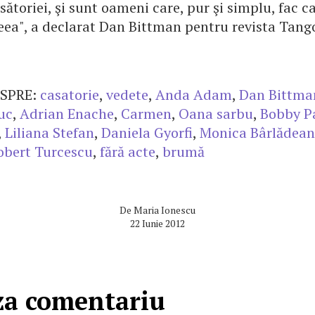
ătoriei, şi sunt oameni care, pur şi simplu, fac c
ceea", a declarat Dan Bittman pentru revista Tang
SPRE:
casatorie
,
vedete
,
Anda Adam
,
Dan Bittma
uc
,
Adrian Enache
,
Carmen
,
Oana sarbu
,
Bobby P
,
Liliana Stefan
,
Daniela Gyorfi
,
Monica Bârlădea
obert Turcescu
,
fără acte
,
brumă
De
Maria Ionescu
22 Iunie 2012
za comentariu