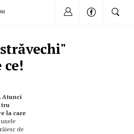
Nu ai cont?
Inregistreaza-
UM
străvechi"
 ce!
. Atunci
ntru
e la care
 unele
răiesc de