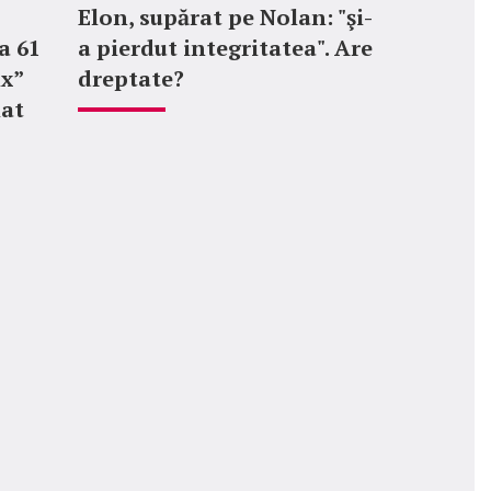
Elon, supărat pe Nolan: "şi-
a 61
a pierdut integritatea". Are
ix”
dreptate?
mat