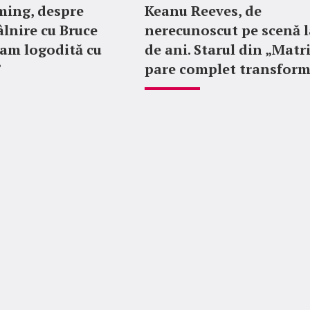
ing, despre
Keanu Reeves, de
lnire cu Bruce
nerecunoscut pe scenă l
ram logodită cu
de ani. Starul din „Matr
”
pare complet transfor