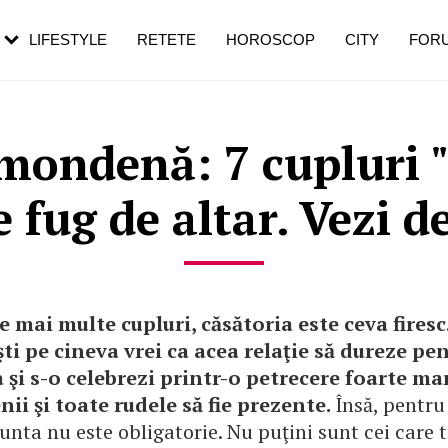
rezești mai des
Cât durează, cum te pregătești și cât
i în vârstă
de dureroasă este investigația
LIFESTYLE
RETETE
HOROSCOP
CITY
FOR
ondenă: 7 cupluri "
e fug de altar. Vezi de
e mai multe cupluri, căsătoria este ceva firesc
ti pe cineva vrei ca acea relaţie să dureze pe
şi s-o celebrezi printr-o petrecere foarte mar
enii şi toate rudele să fie prezente.
Însă, pentru
unta nu este obligatorie. Nu puţini sunt cei care t