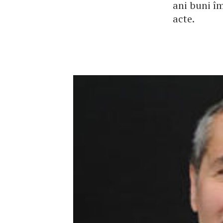
ani buni îm
acte.