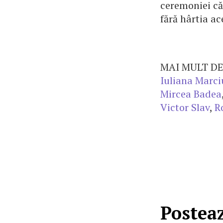
ceremoniei căs
fără hârtia a
MAI MULT DE
Iuliana Marci
Mircea Badea
Victor Slav
,
R
Postea