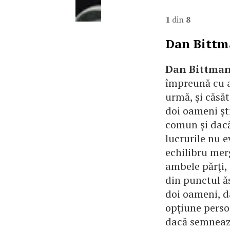
1
din
8
Dan Bittma
Dan Bittma
împreună cu ac
urmă, şi căsă
doi oameni şt
comun şi dacă 
lucrurile nu e
echilibru mer
ambele părţi,
din punctul ă
doi oameni, da
opţiune perso
dacă semnează