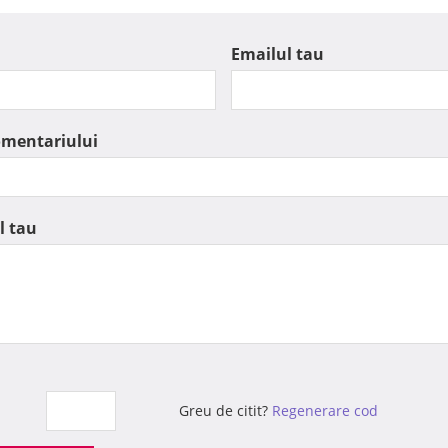
Emailul tau
omentariului
l tau
Greu de citit?
Regenerare cod