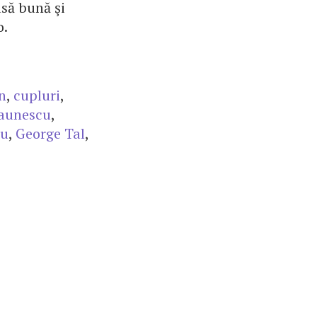
asă bună şi
o.
n
,
cupluri
,
aunescu
,
nu
,
George Tal
,