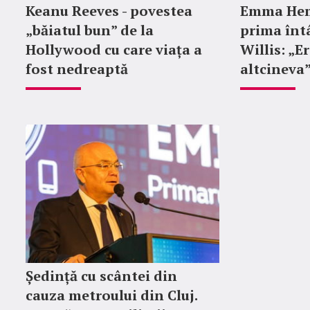
Keanu Reeves - povestea
Emma Hem
„băiatul bun” de la
prima întâ
Hollywood cu care viața a
Willis: „E
fost nedreaptă
altcineva
Ședință cu scântei din
cauza metroului din Cluj.