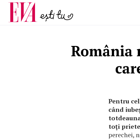
și 60 de ani. De ce te t
Carieră
pe măsură ce înaintez
Actualitate
România m
car
Pentru cel
când iubeş
totdeauna 
toţi priet
perechei, n