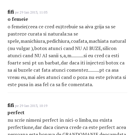
fifi
pe 29 Ian 2013, 11:03
o femeie
o femeie(ceea ce cred eu)trebuie sa aiva grija sa se
pastreze curata si naturala:sa se
spele,manichiura,pedichiura,coafata,machiata natural
(nu vulgar ),botox atunci cand NU AI BUZE,silicon
atunci cand NU AI sanii s,a,m..........si eu cred ca esti
foarte sexi pt un barbat,dar daca iti injectezi botox ca
sa ai buzele cat fata atunci comentez.........pt ca asa
vreau eu,mai ales atunci cand o poza nu este privata si
este pusa in asa fel ca sa fie comentata.
fifi
pe 29 Ian 2013, 10:19
perfect
nu scrie nimeni perfect in nici-o limba,nu exista
perfectiune,dar daca cineva crede ca este perfect acea
persoana este bonava de GRANDOMANIE.deocamdata