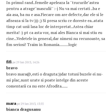
In primul rand..femeile apeleaza la ''trucurile"astea
pentru a atrage''masculii'' :-j Nu va mai certati ..ba e
aia asa, ba nu e asa.Fiecare om are defecte,dar ele si le
afiseaza si la tv:))) ;) Si presa scriu ce doreste ea..atata
timp cat unii lasa loc de interpretat..Astea chiar
merita! :) pt ca asta vor, mai ales Bianca si mai stiu eu
cine...Vedetele in general,dar nimeni nu recunoaste, sa
fim seriosi! Traim in Romania.........logic
fifi
pe 29 Ian 2013, 14:26
bravo
bravo mara@,esti o draguta:))dar totusi buzele ei nu-
mi plac,sunt urate si poate intelge din aceste
comentarii ca nu este Afrodita......
mara
pe 29 Ian 2013, 13:55
bianca dragusanu