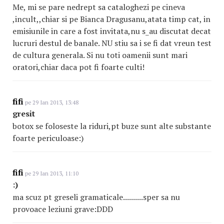
Me, mi se pare nedrept sa cataloghezi pe cineva
,incult,,chiar si pe Bianca Dragusanu,atata timp cat, in
emisiunile in care a fost invitata,nu s_au discutat decat
lucruri destul de banale. NU stiu sa i se fi dat vreun test
de cultura generala. Si nu toti oamenii sunt mari
oratori,chiar daca pot fi foarte culti!
fifi
pe 29 Ian 2013, 13:48
gresit
botox se foloseste la riduri,pt buze sunt alte substante
foarte periculoase:)
fifi
pe 29 Ian 2013, 11:10
:)
ma scuz pt greseli gramaticale..........sper sa nu
provoace leziuni grave:DDD