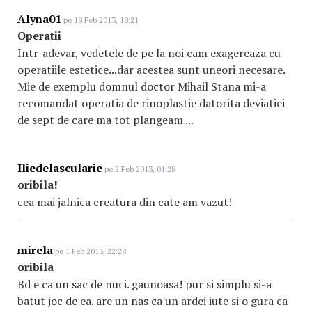
Alyna01
pe 18 Feb 2013, 18:21
Operatii
Intr-adevar, vedetele de pe la noi cam exagereaza cu
operatiile estetice...dar acestea sunt uneori necesare.
Mie de exemplu domnul doctor Mihail Stana mi-a
recomandat operatia de rinoplastie datorita deviatiei
de sept de care ma tot plangeam ...
Iliedelascularie
pe 2 Feb 2013, 01:28
oribila!
cea mai jalnica creatura din cate am vazut!
mirela
pe 1 Feb 2013, 22:28
oribila
Bd e ca un sac de nuci. gaunoasa! pur si simplu si-a
batut joc de ea. are un nas ca un ardei iute si o gura ca