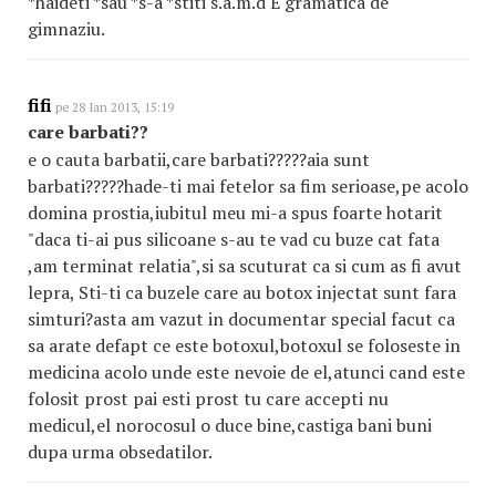
*haideti *sau *s-a *stiti s.a.m.d E gramatica de
gimnaziu.
fifi
pe 28 Ian 2013, 15:19
care barbati??
e o cauta barbatii,care barbati?????aia sunt
barbati?????hade-ti mai fetelor sa fim serioase,pe acolo
domina prostia,iubitul meu mi-a spus foarte hotarit
"daca ti-ai pus silicoane s-au te vad cu buze cat fata
,am terminat relatia",si sa scuturat ca si cum as fi avut
lepra, Sti-ti ca buzele care au botox injectat sunt fara
simturi?asta am vazut in documentar special facut ca
sa arate defapt ce este botoxul,botoxul se foloseste in
medicina acolo unde este nevoie de el,atunci cand este
folosit prost pai esti prost tu care accepti nu
medicul,el norocosul o duce bine,castiga bani buni
dupa urma obsedatilor.