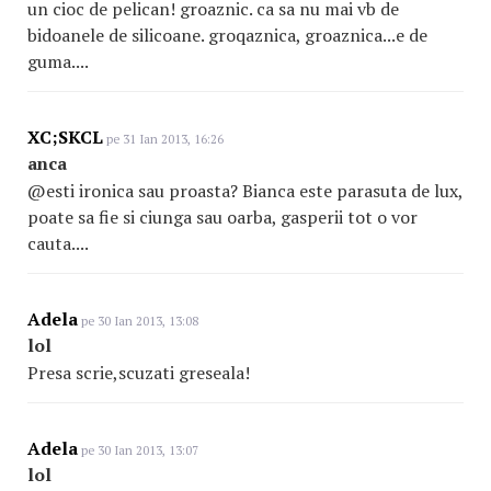
un cioc de pelican! groaznic. ca sa nu mai vb de
bidoanele de silicoane. groqaznica, groaznica...e de
guma....
XC;SKCL
pe 31 Ian 2013, 16:26
anca
@esti ironica sau proasta? Bianca este parasuta de lux,
poate sa fie si ciunga sau oarba, gasperii tot o vor
cauta....
Adela
pe 30 Ian 2013, 13:08
lol
Presa scrie,scuzati greseala!
Adela
pe 30 Ian 2013, 13:07
lol