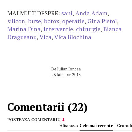
MAI MULT DESPRE:
sani
,
Anda Adam
,
silicon
,
buze
,
botox
,
operatie
,
Gina Pistol
,
Marina Dina
,
interventie
,
chirurgie
,
Bianca
Dragusanu
,
Vica
,
Vica Blochina
De
Iulian Ioncea
28 Ianuarie 2013
Comentarii (22)
POSTEAZA COMENTARIU
Afiseaza:
Cele mai recente
|
Cronol