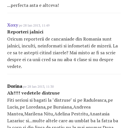
...perfecta asta e altceva!
Xoxy
pe 28 Ian 2013, 11:49
Reporteri jalnici
Oricum reporterii de cancaniade din Romania sunt
jalnici, inculti, neinformati si infometati de mizerii. La
ce sa te astepti citind ziarele? Mai misto ar fi sa scrie
despre ei ca unii cred sa nu aiba 4 clase si nu despre
vedete.
Dorina
pe 28 Ian 2013, 11:30
Ah!!!! vedetele distruse
Fiti seriosi si bagati la "distruse" si pe Raduleasca,pe
Luciu,pe Loredana,pe Buruiana,Andreea
Mantea,Marilena Nitu,Adelina Pestritu,Anastasia
Lazariuc si...multe altele care au umblat ba la fatza ba
la corp si din lipsa de spatiu nu le mai enumar.Dupa