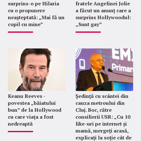
surprins-o pe Hilaria
fratele Angelinei Jolie
cu o propunere
a făcut un anunț care a
neașteptată: „Mai fă un
surprins Hollywoodul:
copil cu mine”
„Sunt gay”
Keanu Reeves -
Ședință cu scântei din
povestea „băiatului
cauza metroului din
bun” de la Hollywood
Cluj. Boc, către
cu care viața a fost
consilierii USR: „Cu 10
nedreaptă
like-uri pe internet și
mamă, mergeți acasă,
explicați la soție cât de