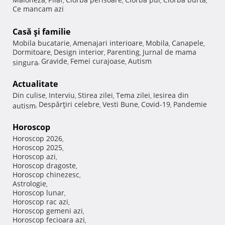
,
,
,
,
,
Ce mancam azi
Casă şi familie
Mobila bucatarie
Amenajari interioare
Mobila
Canapele
,
,
,
,
Dormitoare
Design interior
Parenting
Jurnal de mama
,
,
,
Gravide
Femei curajoase
Autism
singura
,
,
,
Actualitate
Din culise
Interviu
Stirea zilei
Tema zilei
Iesirea din
,
,
,
,
Despărţiri celebre
Vesti Bune
Covid-19
Pandemie
autism
,
,
,
,
Horoscop
Horoscop 2026
,
Horoscop 2025
,
Horoscop azi
,
Horoscop dragoste
,
Horoscop chinezesc
,
Astrologie
,
Horoscop lunar
,
Horoscop rac azi
,
Horoscop gemeni azi
,
Horoscop fecioara azi
,