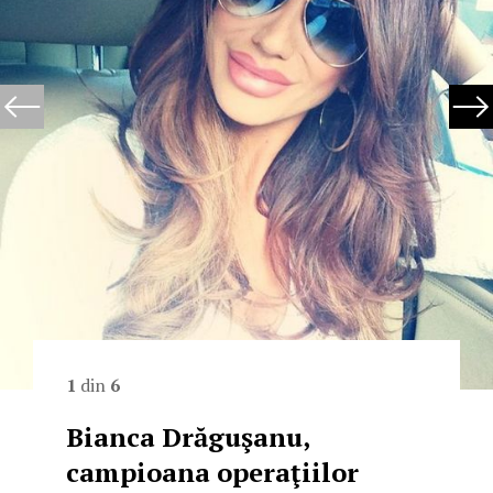
1
din
6
Bianca Drăguşanu,
campioana operaţiilor