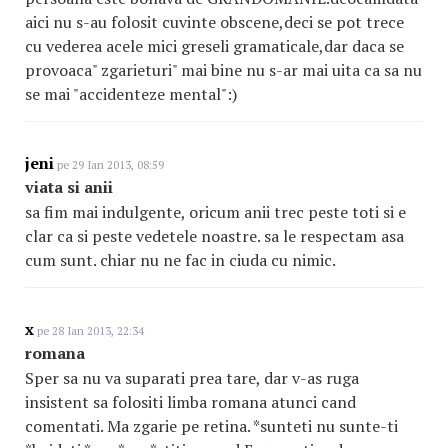
aici nu s-au folosit cuvinte obscene,deci se pot trece
cu vederea acele mici greseli gramaticale,dar daca se
provoaca" zgarieturi" mai bine nu s-ar mai uita ca sa nu
se mai "accidenteze mental":)
jeni
pe 29 Ian 2013, 08:59
viata si anii
sa fim mai indulgente, oricum anii trec peste toti si e
clar ca si peste vedetele noastre. sa le respectam asa
cum sunt. chiar nu ne fac in ciuda cu nimic.
x
pe 28 Ian 2013, 22:34
romana
Sper sa nu va suparati prea tare, dar v-as ruga
insistent sa folositi limba romana atunci cand
comentati. Ma zgarie pe retina. *sunteti nu sunte-ti