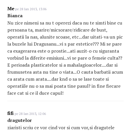
Me
pe 28 Ian 2013, 13:06
Bianca
Nu zice nimeni sa nu t operezi daca nu te simti bine cu
persoana ta, marire/micsorare/ridicare de bust,
operatii la nas, alunite scoase, etc...dar uitati-va un pic
la buzele lui Dragusanu...vi s par estetice??? Mi se pare
ca exagerarea este o prostie...ati auzit-o cu siguranta
vorbind la diferite emisiuni...vi se pare o femeie culta??
E perioada plasticatelor si a mahalagioacelor....dar si
frumusetea asta nu tine o viata...O cauta barbatii acum
ca arata cum arata....dar knd o sa se lase toate si
operatiile nu o sa mai poata tine pasul? in fine fiecare
face cat si ce il duce capul!
fifi
pe 28 Ian 2013, 12:06
dragutelor
ziaristi scriu ce vor cind vor si cum vor,si dragutele