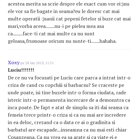
acestea merita sa scrie despre ele exact cum vor ei:)nu
ele vor sa fie bagate in seama?eu le doresc cat mai
multe operatii :)sanii cat pepeni fetelor si buze cat mai
mari,vorba aceea.......nu-i pe pielea mea asa
ca........face-ti cat mai multe ca nu sunt
geloasa,frumoase oricum nu sunte-ti.......hahaha.
Xoxy
pe 28 Ian 2013, 11:51
Luciu!!!!!!!
De ce nu va focusati pe Luciu care parca a intrat intr-o
criza de cand cu copchiii si barbacsu? Se craceste pe
unde poate, isi tine buzele intr-o forma ciudata, rade
isteric intr-o permanenta incercare de a demonstra ca
inca poate. De fapt e atat de simplu sa iti dai seama ca
femeia trece printr-o criza si ca nu mai are incredere
in ea deloc, crezand ca o data ce ai o gradinita si
barbatul are escapade...inseamna ca nu mai esti chiar
Cosanzeana. Ca nu vrea ea sa arate si ca viate ei e