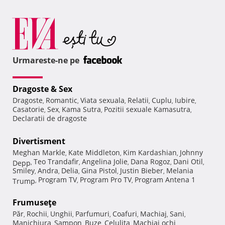
Urmareste-ne pe
Dragoste & Sex
Dragoste
Romantic
Viata sexuala
Relatii
Cuplu
Iubire
,
,
,
,
,
,
Casatorie
Sex
Kama Sutra
Pozitii sexuale Kamasutra
,
,
,
,
Declaratii de dragoste
Divertisment
Meghan Markle
Kate Middleton
Kim Kardashian
Johnny
,
,
,
Teo Trandafir
Angelina Jolie
Dana Rogoz
Dani Otil
Depp
,
,
,
,
,
Smiley
Andra
Delia
Gina Pistol
Justin Bieber
Melania
,
,
,
,
,
Program TV
Program Pro TV
Program Antena 1
Trump
,
,
,
Frumuseţe
Păr
Rochii
Unghii
Parfumuri
Coafuri
Machiaj
Sani
,
,
,
,
,
,
,
Manichiura
Sampon
Buze
Celulita
Machiaj ochi
,
,
,
,
,