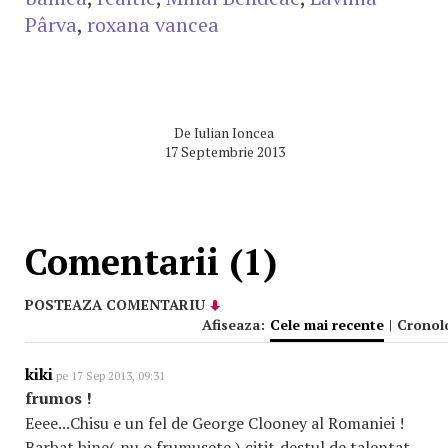
Pârva
,
roxana vancea
De
Iulian Ioncea
17 Septembrie 2013
Comentarii (1)
POSTEAZA COMENTARIU
Afiseaza:
Cele mai recente
|
Cronol
kiki
pe 17 Sep 2013, 09:31
frumos !
Eeee...Chisu e un fel de George Clooney al Romaniei !
Barbat bine(,nu o frumusete ),citit,destul de talentat