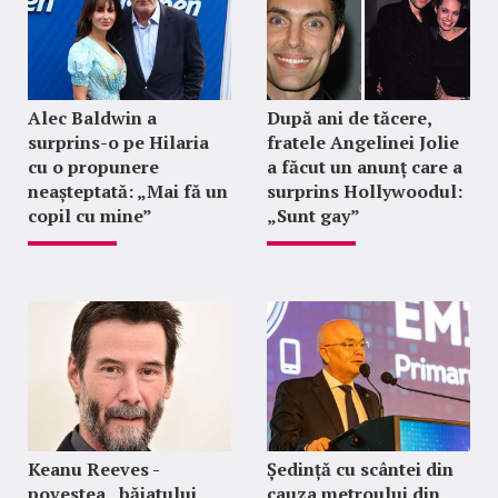
Alec Baldwin a
După ani de tăcere,
surprins-o pe Hilaria
fratele Angelinei Jolie
cu o propunere
a făcut un anunț care a
neașteptată: „Mai fă un
surprins Hollywoodul:
copil cu mine”
„Sunt gay”
Keanu Reeves -
Ședință cu scântei din
povestea „băiatului
cauza metroului din