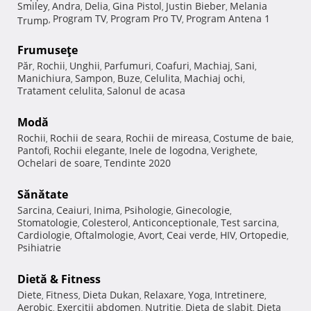
Smiley
Andra
Delia
Gina Pistol
Justin Bieber
Melania
,
,
,
,
,
Program TV
Program Pro TV
Program Antena 1
Trump
,
,
,
Frumuseţe
Păr
Rochii
Unghii
Parfumuri
Coafuri
Machiaj
Sani
,
,
,
,
,
,
,
Manichiura
Sampon
Buze
Celulita
Machiaj ochi
,
,
,
,
,
Tratament celulita
Salonul de acasa
,
Modă
Rochii
Rochii de seara
Rochii de mireasa
Costume de baie
,
,
,
,
Pantofi
Rochii elegante
Inele de logodna
Verighete
,
,
,
,
Ochelari de soare
Tendinte 2020
,
Sănătate
Sarcina
Ceaiuri
Inima
Psihologie
Ginecologie
,
,
,
,
,
Stomatologie
Colesterol
Anticonceptionale
Test sarcina
,
,
,
,
Cardiologie
Oftalmologie
Avort
Ceai verde
HIV
Ortopedie
,
,
,
,
,
,
Psihiatrie
Dietă & Fitness
Diete
Fitness
Dieta Dukan
Relaxare
Yoga
Intretinere
,
,
,
,
,
,
Aerobic
Exercitii abdomen
Nutritie
Dieta de slabit
Dieta
,
,
,
,