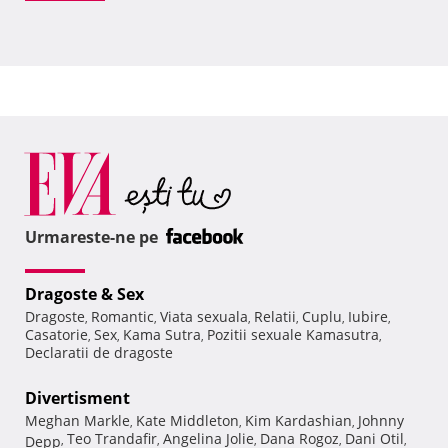
Urmareste-ne pe
Dragoste & Sex
Dragoste
Romantic
Viata sexuala
Relatii
Cuplu
Iubire
,
,
,
,
,
,
Casatorie
Sex
Kama Sutra
Pozitii sexuale Kamasutra
,
,
,
,
Declaratii de dragoste
Divertisment
Meghan Markle
Kate Middleton
Kim Kardashian
Johnny
,
,
,
Teo Trandafir
Angelina Jolie
Dana Rogoz
Dani Otil
Depp
,
,
,
,
,