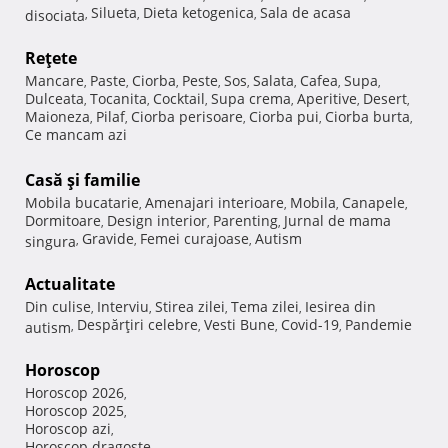
Silueta
Dieta ketogenica
Sala de acasa
disociata
,
,
,
Reţete
Mancare
Paste
Ciorba
Peste
Sos
Salata
Cafea
Supa
,
,
,
,
,
,
,
,
Dulceata
Tocanita
Cocktail
Supa crema
Aperitive
Desert
,
,
,
,
,
,
Maioneza
Pilaf
Ciorba perisoare
Ciorba pui
Ciorba burta
,
,
,
,
,
Ce mancam azi
Casă şi familie
Mobila bucatarie
Amenajari interioare
Mobila
Canapele
,
,
,
,
Dormitoare
Design interior
Parenting
Jurnal de mama
,
,
,
Gravide
Femei curajoase
Autism
singura
,
,
,
Actualitate
Din culise
Interviu
Stirea zilei
Tema zilei
Iesirea din
,
,
,
,
Despărţiri celebre
Vesti Bune
Covid-19
Pandemie
autism
,
,
,
,
Horoscop
Horoscop 2026
,
Horoscop 2025
,
Horoscop azi
,
Horoscop dragoste
,