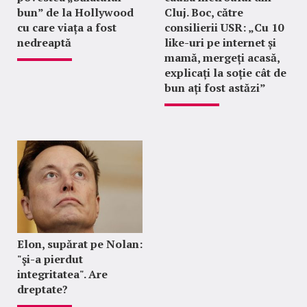
bun” de la Hollywood
Cluj. Boc, către
cu care viața a fost
consilierii USR: „Cu 10
nedreaptă
like-uri pe internet și
mamă, mergeți acasă,
explicați la soție cât de
bun ați fost astăzi”
Elon, supărat pe Nolan:
"şi-a pierdut
integritatea". Are
dreptate?