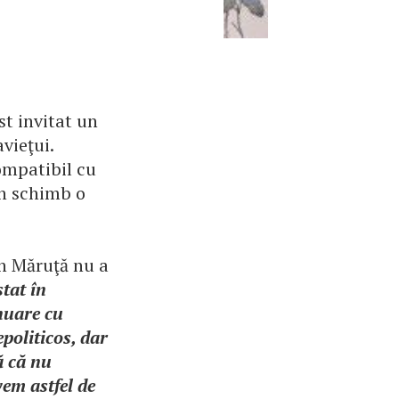
st invitat un
vieţui.
compatibil cu
în schimb o
in Măruţă nu a
stat în
inuare cu
epoliticos, dar
ă că nu
vem astfel de