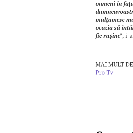
oameni în faţa
dumneavoastră,
mulţumesc mul
ocazia să înt
fie ruşine"
, i-
MAI MULT DE
Pro Tv