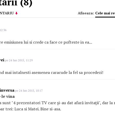
rii (8)
NTARIU
Afiseaza:
Cele mai r
12:36
e emisiunea lui si crede ca face ce pofteste in ea...
vei
pe 24 Iun 2015, 11:29
d mai intalnesti asemenea caracude la fel sa procedezi!
inversa
pe 24 Iun 2015, 10:17
-le vina
a sunt "4 prezentatori TV care şi-au dat afară invitaţii", dar l
ar trei: Luca si Matei. Bine si-asa.