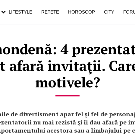
rezești mai des
Cât durează, cum te pregătești și cât
i în vârstă
de dureroasă este investigația
LIFESTYLE
RETETE
HOROSCOP
CITY
FOR
ndenă: 4 prezentat
t afară invitaţii. Car
motivele?
ile de divertisment apar fel şi fel de personaj
zentatorii nu mai rezistă şi îi dau afară pe in
portamentului acestora sau a limbajului pe 