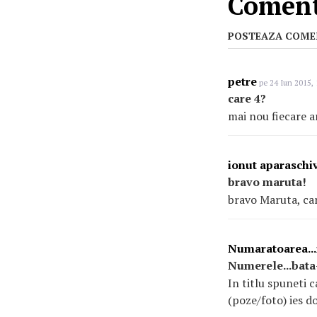
Comenta
POSTEAZA COME
petre
pe 24 Iun 2015, 
care 4?
mai nou fiecare ar
ionut aparaschi
bravo maruta!
bravo Maruta, can
Numaratoarea...
Numerele...bata
In titlu spuneti c
(poze/foto) ies do