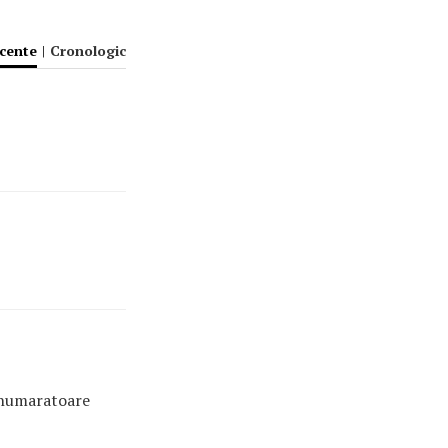
ecente
|
Cronologic
a numaratoare