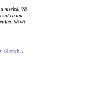
 nu merită. Vă
rezut că am
uflet. Să vă
a Gherghe
,