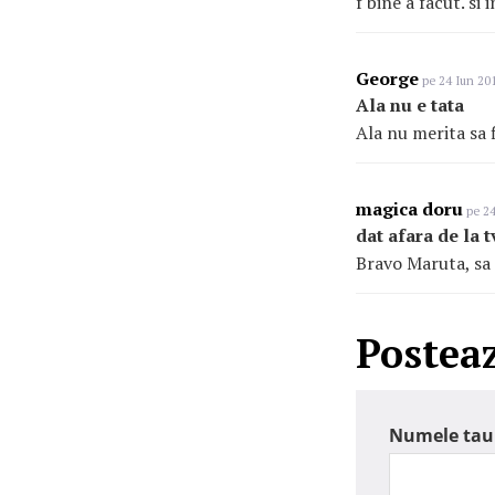
f bine a facut. si 
George
pe 24 Iun 201
Ala nu e tata
Ala nu merita sa f
magica doru
pe 24
dat afara de la t
Bravo Maruta, sa t
Postea
Numele tau