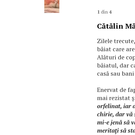
1
din
4
Cătălin Mă
Zilele trecute
băiat care are
Alături de cop
băiatul, dar 
casă sau bani
Enervat de fap
mai rezistat ş
orfelinat, iar
chirie, dar vă 
mi-e jenă să v
meritaţi să st