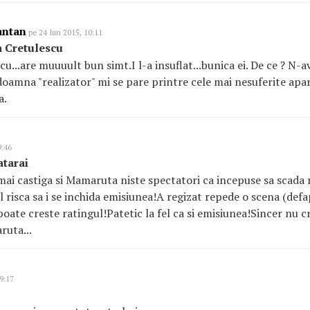
antan
pe 24 Iun 2015, 10:11
 Cretulescu
u...are muuuult bun simt.I l-a insuflat...bunica ei. De ce ? N-
oamna "realizator" mi se pare printre cele mai nesuferite apari
a.
9:46
atarai
 mai castiga si Mamaruta niste spectatori ca incepuse sa scada
l risca sa i se inchida emisiunea!A regizat repede o scena (defa
poate creste ratingul!Patetic la fel ca si emisiunea!Sincer nu c
ruta...
9:17