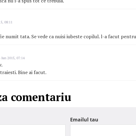
inca nu i-a spus tot ce trebuia.
5, 08:11
ie numit tata. Se vede ca nuisi iubeste copilul. l-a facut pentru
 Iun 2015, 07:14
v.
raiesti. Bine ai facut.
za comentariu
Emailul tau