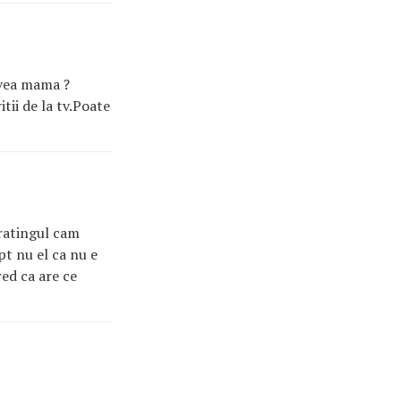
avea mama ?
tii de la tv.Poate
 ratingul cam
pt nu el ca nu e
red ca are ce