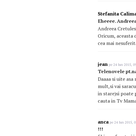
Stefanita Calim
Eheeee. Andreea
Andreea Cretulesc
Oricum, aceasta d
cea mai nesuferit
jean
pe 24 Iun 2015, 0
Telenovele pt.n
Daaaa si uite asa
mult,si vai saracu
in stare)si poate 
cauta in Tv Mama
anca
pe 24 Iun 2015, 0
!!!