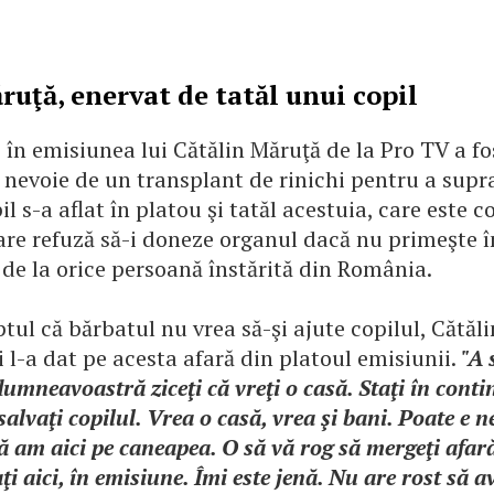
ruţă, enervat de tatăl unui copil
, în emisiunea lui Cătălin Măruţă de la Pro TV a fo
 nevoie de un transplant de rinichi pentru a supra
il s-a aflat în platou şi tatăl acestuia, care este 
care refuză să-i doneze organul dacă nu primeşte 
 de la orice persoană înstărită din România.
tul că bărbatul nu vrea să-şi ajute copilul, Cătăl
i l-a dat pe acesta afară din platoul emisiunii.
"A 
 dumneavoastră ziceţi că vreţi o casă. Staţi în cont
salvaţi copilul. Vrea o casă, vrea şi bani. Poate e n
ă am aici pe caneapea. O să vă rog să mergeţi afar
aţi aici, în emisiune. Îmi este jenă. Nu are rost să a