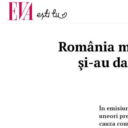
și 60 de ani. De ce te t
Carieră
pe măsură ce înaintez
Actualitate
România mo
şi-au da
În emisiun
uneori pre
cauza com