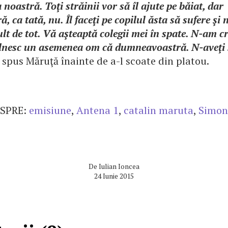
 noastră. Toţi străinii vor să îl ajute pe băiat, dar
 ca tată, nu. Îl faceţi pe copilul ăsta să sufere şi
t de tot. Vă aşteaptă colegii mei în spate. N-am c
âlnesc un asemenea om că dumneavoastră. N-aveţi s
a spus Măruţă înainte de a-l scoate din platou.
SPRE:
emisiune
,
Antena 1
,
catalin maruta
,
Simon
De
Iulian Ioncea
24 Iunie 2015