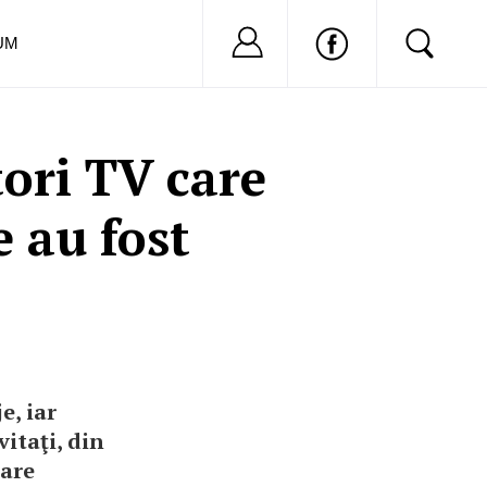
Nu ai cont?
Inregistreaza-
UM
ori TV care
e au fost
e, iar
vitaţi, din
care