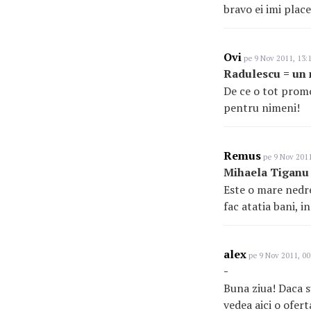
bravo ei imi plac
Ovi
pe 9 Nov 2011, 13:
Radulescu = un
De ce o tot prom
pentru nimeni!
Remus
pe 9 Nov 2011
Mihaela Tiganu
Este o mare nedre
fac atatia bani, i
alex
pe 9 Nov 2011, 00
-
Buna ziua! Daca s
vedea aici o ofert