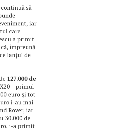
u continuă să
spunde
eveniment, iar
tul care
escu a primit
l că, împreună
ce lanţul de
 de
127.000 de
 "X20 – primul
0 euro şi tot
euro i-au mai
nd Rover, iar
u 30.000 de
ro, i-a primit