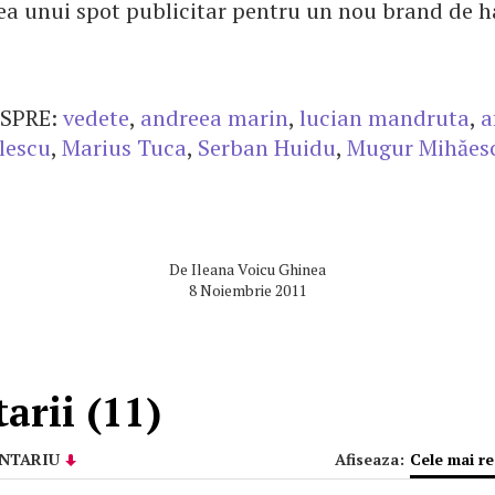
ea unui spot publicitar pentru un nou brand de h
SPRE:
vedete
,
andreea marin
,
lucian mandruta
,
a
lescu
,
Marius Tuca
,
Serban Huidu
,
Mugur Mihăes
De
Ileana Voicu Ghinea
8 Noiembrie 2011
arii (11)
NTARIU
Afiseaza:
Cele mai r