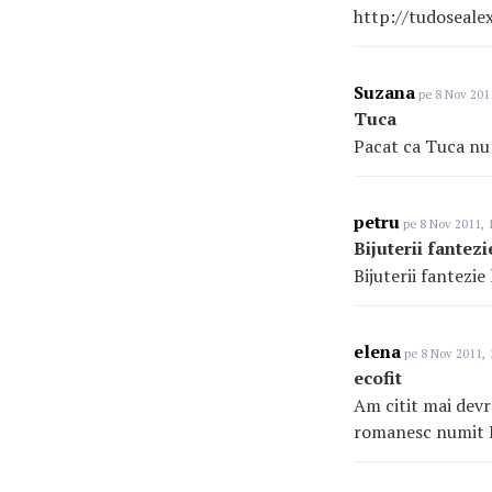
http://tudoseal
Suzana
pe 8 Nov 2011
Tuca
Pacat ca Tuca nu m
petru
pe 8 Nov 2011, 
Bijuterii fantezi
Bijuterii fantezi
elena
pe 8 Nov 2011, 
ecofit
Am citit mai devr
romanesc numit Ec