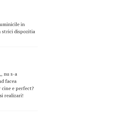
uminicile in
 strici dispozitia
,, nu s-a
nd facea
r cine e perfect?
i realizari!