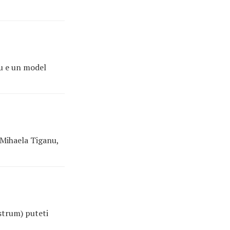
Nu e un model
 Mihaela Tiganu,
astrum) puteti