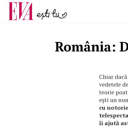
și 60 de ani. De ce te t
Carieră
pe măsură ce înaintez
Actualitate
România: Di
Chiar dacă 
vedetele de
teorie poat
eşti un num
cu notorie
telespecta
îi ajută a