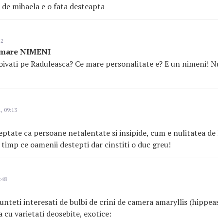
e de mihaela e o fata desteapta
12
 mare NIMENI
oivati pe Raduleasca? Ce mare personalitate e? E un nimeni! 
, 09:13
ptate ca persoane netalentate si insipide, cum e nulitatea de
n timp ce oamenii destepti dar cinstiti o duc greu!
:48
unteti interesati de bulbi de crini de camera amaryllis (hippe
a cu varietati deosebite, exotice: