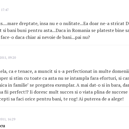
 17:47
....mare dreptate, insa nu e o nulitate...Ea doar ne-a stricat D
at si bani buni pentru asta...Daca in Romania se plateste bine sa
 face-o daca chiar ai nevoie de bani...pai nu?
2011, 09:20
ela, ca e tenace, a muncit si s-a perfectionat in multe domenii
per si stim cu toate ca asta nu se intampla fara eforturi, si ca
ica in familie" se pregatea exemplar. A mai dat-o si in bara, da
sa fii perfect!? Ii doresc mult succes si o viata plina de succese s
epti sa faci orice pentru bani, te rog! Ai puterea de a alege!
011, 16:29
scu