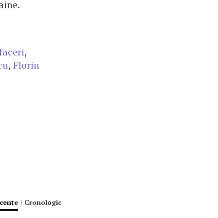
aine.
faceri
,
cu
,
Florin
ecente
|
Cronologic