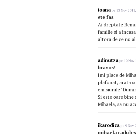
ioana
pe 13 Nov 2011,
ete fas
Ai dreptate Remus
familie si a incas
altora de ce nu ai
adinutza
pe 10 Nov 
bravos!
Imi place de Miha
plafonat, arata su
emisiunile "Dumin
Si este oare bine 
Mihaela, sa nu acc
ikarodica
pe 9 Nov 2
mihaela radule