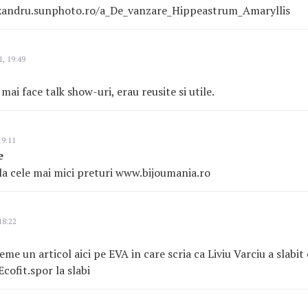
exandru.sunphoto.ro/a_De_vanzare_Hippeas
trum_Amaryllis
, 19:49
ai face talk show-uri, erau reusite si utile.
19:11
e
e la cele mai mici preturi www.bijoumania.ro
18:22
eme un articol aici pe EVA in care scria ca Liviu Varciu a slabi
ofit.spor la slabi