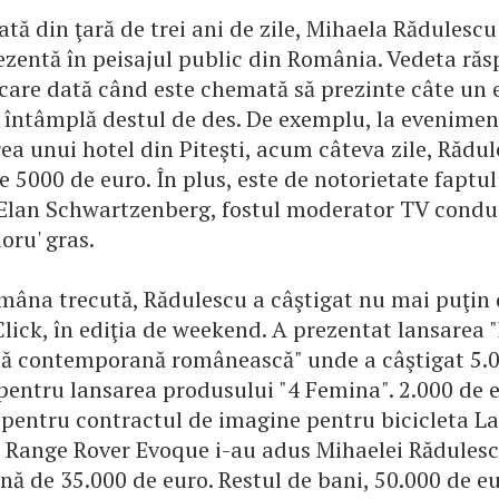
ată din ţară de trei ani de zile, Mihaela Rădulesc
prezentă în peisajul public din România. Vedeta ră
ecare dată când este chemată să prezinte câte un 
e întâmplă destul de des. De exemplu, la evenimen
ea unui hotel din Piteşti, acum câteva zile, Rădul
e 5000 de euro. În plus, este de notorietate faptu
, Elan Schwartzenberg, fostul moderator TV condu
oru' gras.
ămâna trecută, Rădulescu a câştigat nu mai puţin
 Click, în ediţia de weekend. A prezentat lansarea
tă contemporană românească" unde a câştigat 5.00
 pentru lansarea produsului "4 Femina". 2.000 de 
t pentru contractul de imagine pentru bicicleta La
 Range Rover Evoque i-au adus Mihaelei Rădulesc
nă de 35.000 de euro. Restul de bani, 50.000 de eu