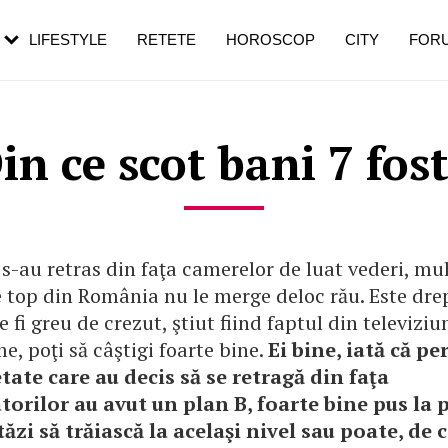
rezești mai des
Cât durează, cum te pregătești și cât
i în vârstă
de dureroasă este investigația
LIFESTYLE
RETETE
HOROSCOP
CITY
FOR
n ce scot bani 7 fos
s-au retras din faţa camerelor de luat vederi, mu
 top din România nu le merge deloc rău. Este dre
e fi greu de crezut, ştiut fiind faptul din televiziu
e, poţi să câştigi foarte bine.
Ei bine, iată că p
tate care au decis să se retragă din faţa
torilor au avut un plan B, foarte bine pus la 
stăzi să trăiască la acelaşi nivel sau poate, de 