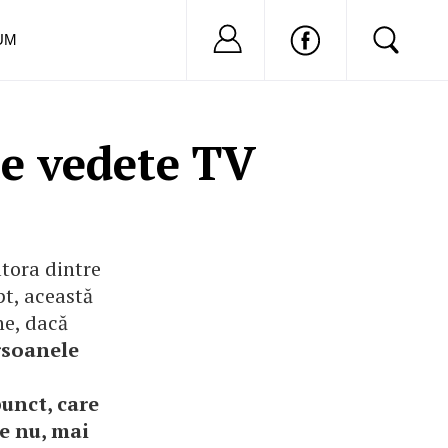
Nu ai cont?
Inregistreaza-
UM
te vedete TV
ltora dintre
pt, această
ne, dacă
ersoanele
punct, care
ce nu, mai