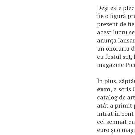
Deşi este plec
fie o figură 
prezent de fi
acest lucru s
anunţa lansar
un onorariu d
cu fostul soţ
magazine Pici
În plus, săpt
euro
, a scris
catalog de ar
atât a primit
intrat în con
cel semnat cu
euro şi o maşi