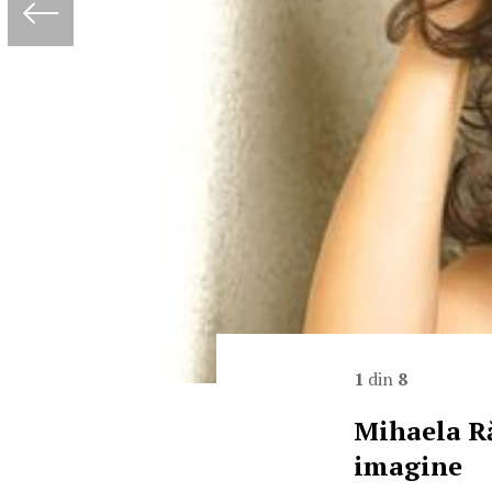
1
din
8
Mihaela Ră
imagine