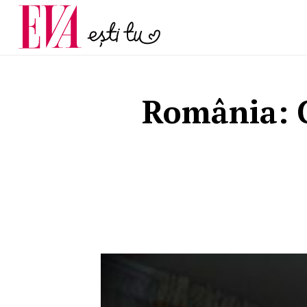
menopauză și când ar t
Carieră
la medic
Actualitate
România: C