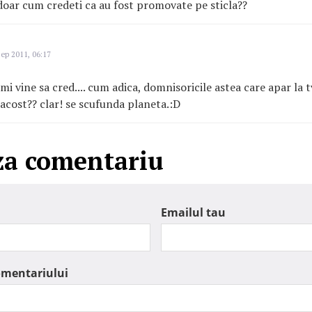
doar cum credeti ca au fost promovate pe sticla??
ep 2011, 06:17
-mi vine sa cred.... cum adica, domnisoricile astea care apar la 
racost?? clar! se scufunda planeta.:D
za comentariu
Emailul tau
omentariului