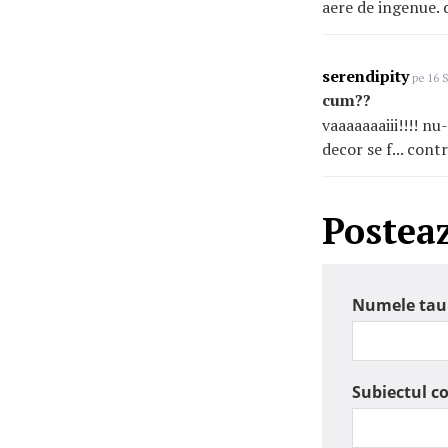
aere de ingenue. 
serendipity
pe 16 S
cum??
vaaaaaaaiii!!!! nu
decor se f... cont
Postea
Numele tau
Subiectul c