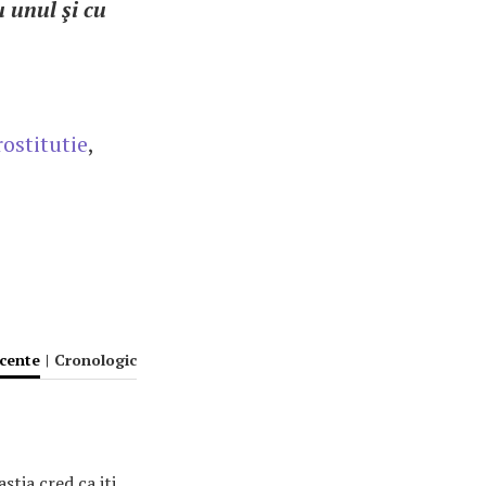
u unul şi cu
rostitutie
,
ecente
|
Cronologic
stia cred ca iti