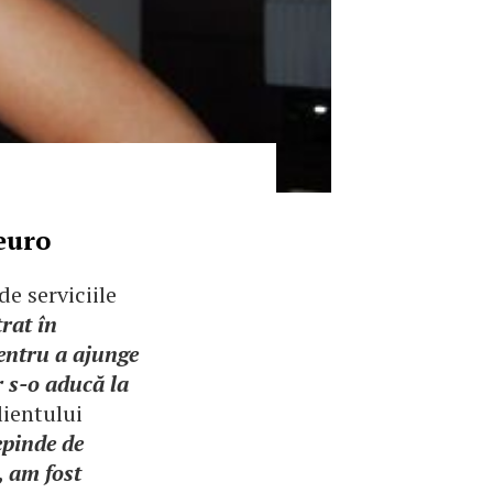
euro
de serviciile
rat în
entru a ajunge
r s-o aducă la
lientului
Depinde de
, am fost