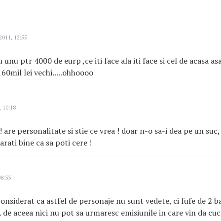
2011, 12:55
 unu ptr 4000 de eurp ,ce iti face ala iti face si cel de acasa a
60mil lei vechi.....ohhoooo
 10:18
 ! are personalitate si stie ce vrea ! doar n-o sa-i dea pe un suc,
 arati bine ca sa poti cere !
08:33
siderat ca astfel de personaje nu sunt vedete, ci fufe de 2 bani 
 de aceea nici nu pot sa urmaresc emisiunile in care vin da cuco