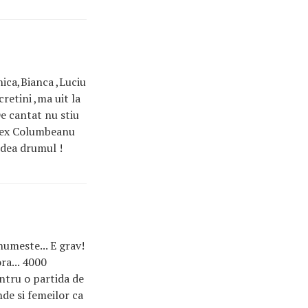
ica,Bianca ,Luciu
cretini ,ma uit la
De cantat nu stiu
ca ex Columbeanu
i dea drumul !
numeste... E grav!
ra... 4000
entru o partida de
unde si femeilor ca