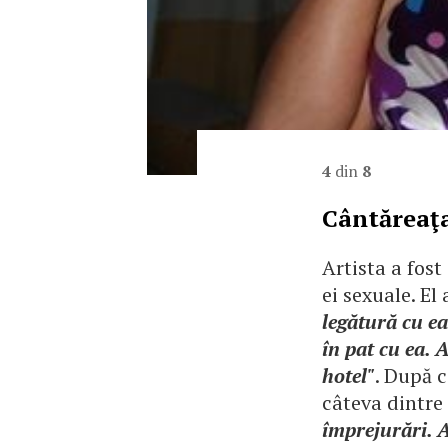
4
din
8
Cântăreaţa
Artista a fost
ei sexuale. El
legătură cu e
în pat cu ea. 
hotel"
. După c
câteva dintre 
împrejurări. 