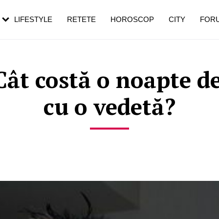
rebui să mergi
și 60 de ani. De ce te trezești mai des
pe măsură ce înaintezi în vârstă
LIFESTYLE
RETETE
HOROSCOP
CITY
FOR
ât costă o noapte d
cu o vedetă?