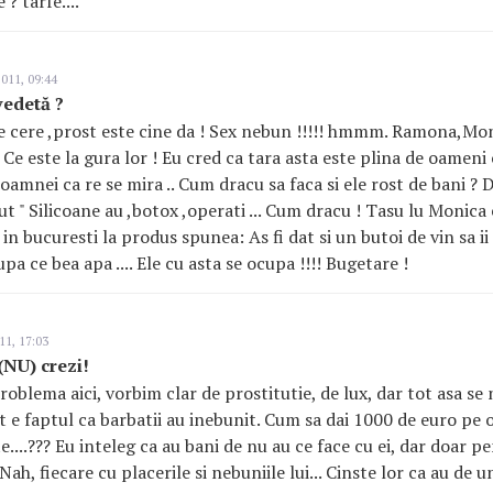
? tarfe....
011, 09:44
vedetă ?
e cere ,prost este cine da ! Sex nebun !!!!! hmmm. Ramona,Mon
! Ce este la gura lor ! Eu cred ca tara asta este plina de oameni 
oamnei ca re se mira .. Cum dracu sa faca si ele rost de bani ? 
aut " Silicoane au ,botox ,operati ... Cum dracu ! Tasu lu Moni
in bucuresti la produs spunea: As fi dat si un butoi de vin sa i
a ce bea apa .... Ele cu asta se ocupa !!!! Bugetare !
11, 17:03
 (NU) crezi!
oblema aici, vorbim clar de prostitutie, de lux, dar tot asa se 
nt e faptul ca barbatii au inebunit. Cum sa dai 1000 de euro pe o
....??? Eu inteleg ca au bani de nu au ce face cu ei, dar doar p
 Nah, fiecare cu placerile si nebuniile lui... Cinste lor ca au de 