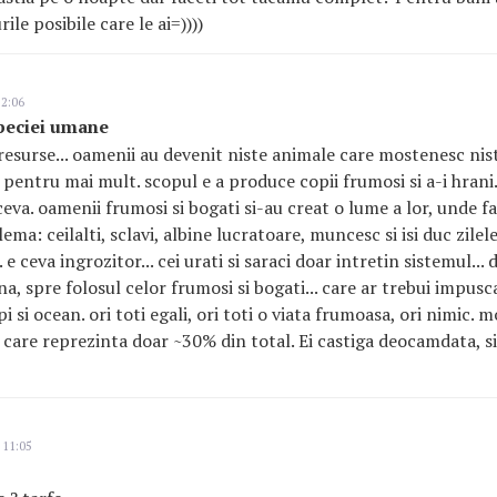
ile posibile care le ai=))))
22:06
speciei umane
resurse... oamenii au devenit niste animale care mostenesc nist
a pentru mai mult. scopul e a produce copii frumosi si a-i hrani. 
eva. oamenii frumosi si bogati si-au creat o lume a lor, unde fa
a: ceilalti, sclavi, albine lucratoare, muncesc si isi duc zilele
. e ceva ingrozitor... cei urati si saraci doar intretin sistemul...
, spre folosul celor frumosi si bogati... care ar trebui impusca
pi si ocean. ori toti egali, ori toti o viata frumoasa, ori nimic. 
 care reprezinta doar ~30% din total. Ei castiga deocamdata, si 
 11:05