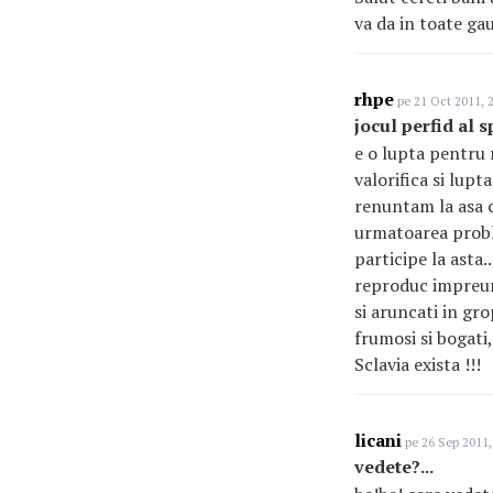
va da in toate gaur
rhpe
pe 21 Oct 2011, 
jocul perfid al 
e o lupta pentru 
valorifica si lupt
renuntam la asa c
urmatoarea problem
participe la asta..
reproduc impreuna
si aruncati in gro
frumosi si bogati,
Sclavia exista !!!
licani
pe 26 Sep 2011,
vedete?...