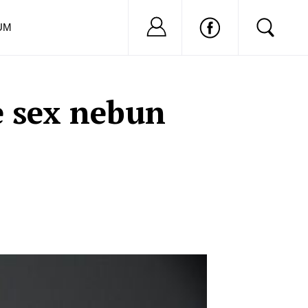
Nu ai cont?
Inregistreaza-
UM
e sex nebun