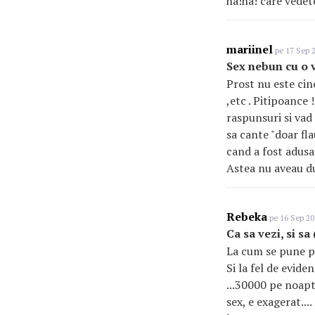
ha!ha! care vedete 
mariinel
pe 17 Sep 2
Sex nebun cu o 
Prost nu este cin
,etc . Pitipoance 
raspunsuri si vad 
sa cante "doar fl
cand a fost adusa 
Astea nu aveau dup
Rebeka
pe 16 Sep 20
Ca sa vezi, si sa
La cum se pune pr
Si la fel de evide
...30000 pe noapte
sex, e exagerat....