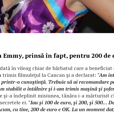
 Emmy, prinsă în fapt, pentru 200 de 
 dată în vileag chiar de bărbatul care a beneficiat 
 a trimis filmuleţul la Cancan şi a declarat:
"Am int
a printr-o cunoştinţă. Trebuie să ai recomandare p
Am stabilit o întâlnire şi i-am trimis maşină şi şofe
e şi-a îndeplinit misiunea, tânăra i-a mărturisit c
secretele ei.
"Iau şi 100 de euro, şi 200, şi 500... 
Acum, cu tine, 200 de euro e OK. La un moment dat