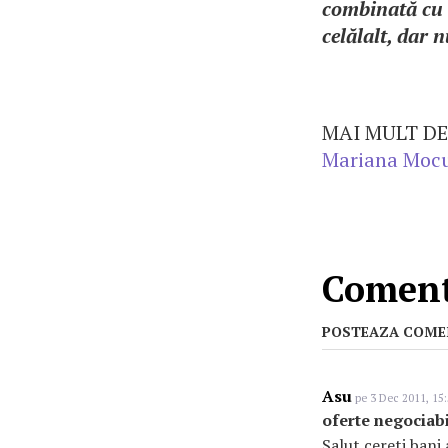
combinată cu d
celălalt, dar 
MAI MULT DE
Mariana Mocu
Comenta
POSTEAZA COME
Asu
pe 3 Dec 2011, 15
oferte negociab
Salut cereti bani