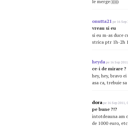
le merge:)))))
onutta21
pe 16 Sep 
vreau si eu
si eu m-as duce cu
strica ptr 1h-2h 1
heyda
pe 16 Sep 2011,
ce-i de mirare ?
hey, hey, bravo ei
asa ca, trebuie sa
dora
pe 16 Sep 2011, 
pe bune ?!?
intotdeauna am con
de 1000 euro, etc.