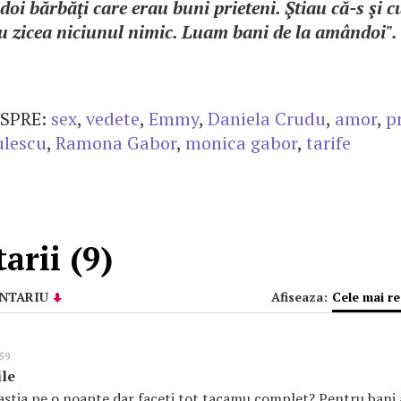
oi bărbăţi care erau buni prieteni. Ştiau că-s şi c
nu zicea niciunul nimic. Luam bani de la amândoi".
SPRE:
sex
,
vedete
,
Emmy
,
Daniela Crudu
,
amor
,
p
lescu
,
Ramona Gabor
,
monica gabor
,
tarife
rii (9)
NTARIU
Afiseaza:
Cele mai r
:59
ile
 astia pe o noapte dar faceti tot tacamu complet? Pentru bani a