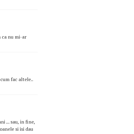
sa ca nu mi-ar
 cum fac altele..
... sau, in fine,
anele si isi dau