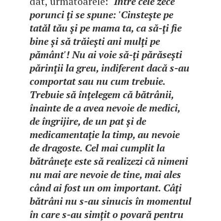
dat, următoarele:
"Între cele zece
porunci ţi se spune: 'Cinsteşte pe
tatăl tău şi pe mama ta, ca să-ţi fie
bine şi să trăieşti ani mulţi pe
pământ'! Nu ai voie să-ţi părăseşti
părinţii la greu, indiferent dacă s-au
comportat sau nu cum trebuie.
Trebuie să înţelegem că bătrânii,
înainte de a avea nevoie de medici,
de îngrijire, de un pat şi de
medicamentaţie la timp, au nevoie
de dragoste. Cel mai cumplit la
bătrâneţe este să realizezi că nimeni
nu mai are nevoie de tine, mai ales
când ai fost un om important. Câţi
bătrâni nu s-au sinucis în momentul
în care s-au simţit o povară pentru