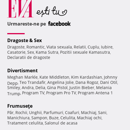
Urmareste-ne pe
Dragoste & Sex
Dragoste
Romantic
Viata sexuala
Relatii
Cuplu
Iubire
,
,
,
,
,
,
Casatorie
Sex
Kama Sutra
Pozitii sexuale Kamasutra
,
,
,
,
Declaratii de dragoste
Divertisment
Meghan Markle
Kate Middleton
Kim Kardashian
Johnny
,
,
,
Teo Trandafir
Angelina Jolie
Dana Rogoz
Dani Otil
Depp
,
,
,
,
,
Smiley
Andra
Delia
Gina Pistol
Justin Bieber
Melania
,
,
,
,
,
Program TV
Program Pro TV
Program Antena 1
Trump
,
,
,
Frumuseţe
Păr
Rochii
Unghii
Parfumuri
Coafuri
Machiaj
Sani
,
,
,
,
,
,
,
Manichiura
Sampon
Buze
Celulita
Machiaj ochi
,
,
,
,
,
Tratament celulita
Salonul de acasa
,