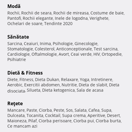
Modă
Rochii
Rochii de seara
Rochii de mireasa
Costume de baie
,
,
,
,
Pantofi
Rochii elegante
Inele de logodna
Verighete
,
,
,
,
Ochelari de soare
Tendinte 2020
,
Sănătate
Sarcina
Ceaiuri
Inima
Psihologie
Ginecologie
,
,
,
,
,
Stomatologie
Colesterol
Anticonceptionale
Test sarcina
,
,
,
,
Cardiologie
Oftalmologie
Avort
Ceai verde
HIV
Ortopedie
,
,
,
,
,
,
Psihiatrie
Dietă & Fitness
Diete
Fitness
Dieta Dukan
Relaxare
Yoga
Intretinere
,
,
,
,
,
,
Aerobic
Exercitii abdomen
Nutritie
Dieta de slabit
Dieta
,
,
,
,
Silueta
Dieta ketogenica
Sala de acasa
disociata
,
,
,
Reţete
Mancare
Paste
Ciorba
Peste
Sos
Salata
Cafea
Supa
,
,
,
,
,
,
,
,
Dulceata
Tocanita
Cocktail
Supa crema
Aperitive
Desert
,
,
,
,
,
,
Maioneza
Pilaf
Ciorba perisoare
Ciorba pui
Ciorba burta
,
,
,
,
,
Ce mancam azi