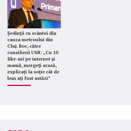
Ședință cu scântei din
cauza metroului din
Cluj. Boc, către
consilierii USR: „Cu 10
like-uri pe internet și
mamă, mergeți acasă,
explicați la soție cât de
bun ați fost astăzi”