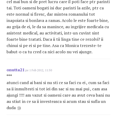
cel mai bun si de pret lucru care il poti face ptr parinti
tai. Toti oameni bogati isi duc parinti la azile, ptr ca
este normal si firesc, dar mintea romanului tot
inapoiata si bonlava a ramas. Acolo le este foarte bine,
au grija de ei, le da sa manince, au ingrijire medicala cu
asistent medical, au activitati, intr-un cuvint sint
foarte bine tratati. Daca ii tii linga tine ce rezolvi? ii
chinui si pe ei si pe tine. Asa ca Monica trezeste-te
babut-o ca tu cred ca nici acolo nu vei ajunge.
onutta21
pe 1 Feb 2012, 11:50
***
atunci cand ai bani si nu sti ce sa faci cu ei , cum sa faci
sa ii inmultesti si tot iei din sac si nu mai pui , cam asa
ajungi !!!! am vazut si oameni care au avut ceva bani nu
au stiut in ce sa ii investeasca si acum stau si sufla un
duda :))