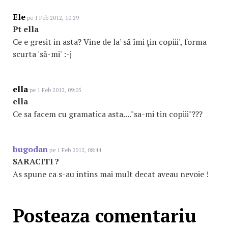
Ele
pe 1 Feb 2012, 10:29
Pt ella
Ce e gresit in asta? Vine de la' să îmi țin copiii', forma
scurta 'să-mi' :-j
ella
pe 1 Feb 2012, 09:05
ella
Ce sa facem cu gramatica asta...."sa-mi tin copiii"???
bugodan
pe 1 Feb 2012, 08:44
SARACITI ?
As spune ca s-au intins mai mult decat aveau nevoie !
Posteaza comentariu