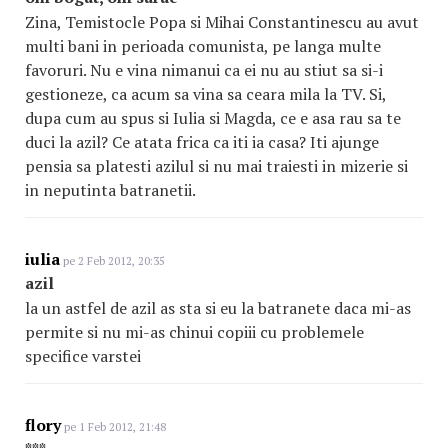
Zina, Temistocle Popa si Mihai Constantinescu au avut
multi bani in perioada comunista, pe langa multe
favoruri. Nu e vina nimanui ca ei nu au stiut sa si-i
gestioneze, ca acum sa vina sa ceara mila la TV. Si,
dupa cum au spus si Iulia si Magda, ce e asa rau sa te
duci la azil? Ce atata frica ca iti ia casa? Iti ajunge
pensia sa platesti azilul si nu mai traiesti in mizerie si
in neputinta batranetii.
iulia
pe 2 Feb 2012, 20:35
azil
la un astfel de azil as sta si eu la batranete daca mi-as
permite si nu mi-as chinui copiii cu problemele
specifice varstei
flory
pe 1 Feb 2012, 21:48