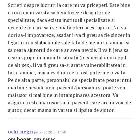
Scrieti despre lucruri la care nu va pricepeti. Este bine
ca un om in varsta sa beneficieze de ajutor de
specialitate, daca exista institutii specializate si
decente in care sa i se poata oferi acest ajutor. Nu va
dori sa-i impovareze, asadar ii va fi greu sa fie sincer in
legatura cu slabiciunile sale fata de membrii familiei si
sa ceara ajutorul de care ar avea nevoie. Ii va fi jena sa
ceara sprijin in anumite situatii (in special unui copil
de alt sex). Ii va fi greu sa-si arate vulnerabilitatea in
fata familiei, mai ales dupa ce a fost puternic o viata.
Pe de alta parte, personalul de specialitate poate intui
mai bine nevoile unui pacient/persoana si poate veni
mai usor si mai bine in intampinarea acestora. Va
asigur ca este mai usor sa fii pacient care are nevoie de
ajutor, decat mama in varsta si lipsita de ajutor.
ochi_negri
pe 3 Feb 2012, 13:58
om bogat, om sarac