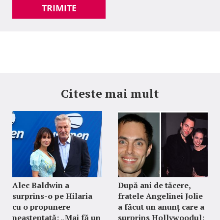
TRIMITE
Citeste mai mult
Alec Baldwin a
După ani de tăcere,
surprins-o pe Hilaria
fratele Angelinei Jolie
cu o propunere
a făcut un anunț care a
neașteptată: „Mai fă un
surprins Hollywoodul: