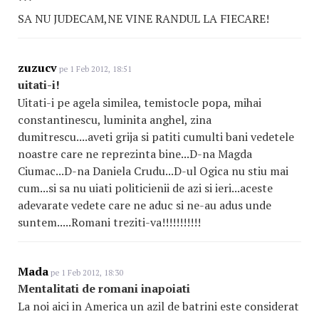
***
SA NU JUDECAM,NE VINE RANDUL LA FIECARE!
zuzucv
pe 1 Feb 2012, 18:51
uitati-i!
Uitati-i pe agela similea, temistocle popa, mihai
constantinescu, luminita anghel, zina
dumitrescu....aveti grija si patiti cumulti bani vedetele
noastre care ne reprezinta bine...D-na Magda
Ciumac...D-na Daniela Crudu...D-ul Ogica nu stiu mai
cum...si sa nu uiati politicienii de azi si ieri...aceste
adevarate vedete care ne aduc si ne-au adus unde
suntem.....Romani treziti-va!!!!!!!!!!!
Mada
pe 1 Feb 2012, 18:30
Mentalitati de romani inapoiati
La noi aici in America un azil de batrini este considerat