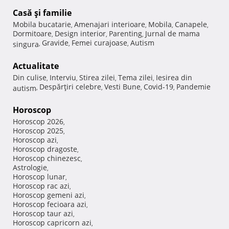
Casă şi familie
Mobila bucatarie
Amenajari interioare
Mobila
Canapele
,
,
,
,
Dormitoare
Design interior
Parenting
Jurnal de mama
,
,
,
Gravide
Femei curajoase
Autism
singura
,
,
,
Actualitate
Din culise
Interviu
Stirea zilei
Tema zilei
Iesirea din
,
,
,
,
Despărţiri celebre
Vesti Bune
Covid-19
Pandemie
autism
,
,
,
,
Horoscop
Horoscop 2026
,
Horoscop 2025
,
Horoscop azi
,
Horoscop dragoste
,
Horoscop chinezesc
,
Astrologie
,
Horoscop lunar
,
Horoscop rac azi
,
Horoscop gemeni azi
,
Horoscop fecioara azi
,
Horoscop taur azi
,
Horoscop capricorn azi
,