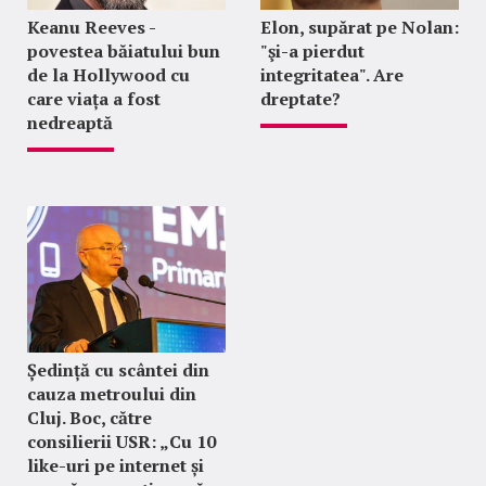
Keanu Reeves -
Elon, supărat pe Nolan:
povestea băiatului bun
"şi-a pierdut
de la Hollywood cu
integritatea". Are
care viața a fost
dreptate?
nedreaptă
Ședință cu scântei din
cauza metroului din
Cluj. Boc, către
consilierii USR: „Cu 10
like-uri pe internet și