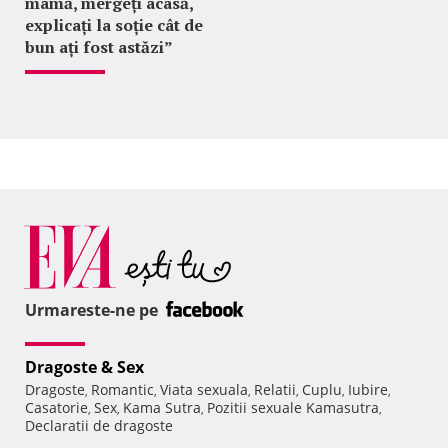
mamă, mergeți acasă,
explicați la soție cât de
bun ați fost astăzi”
Urmareste-ne pe
Dragoste & Sex
Dragoste
Romantic
Viata sexuala
Relatii
Cuplu
Iubire
,
,
,
,
,
,
Casatorie
Sex
Kama Sutra
Pozitii sexuale Kamasutra
,
,
,
,
Declaratii de dragoste