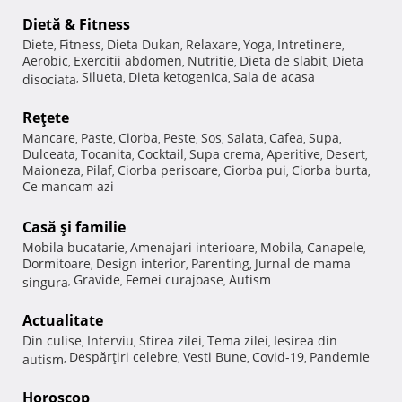
Dietă & Fitness
Diete
Fitness
Dieta Dukan
Relaxare
Yoga
Intretinere
,
,
,
,
,
,
Aerobic
Exercitii abdomen
Nutritie
Dieta de slabit
Dieta
,
,
,
,
Silueta
Dieta ketogenica
Sala de acasa
disociata
,
,
,
Reţete
Mancare
Paste
Ciorba
Peste
Sos
Salata
Cafea
Supa
,
,
,
,
,
,
,
,
Dulceata
Tocanita
Cocktail
Supa crema
Aperitive
Desert
,
,
,
,
,
,
Maioneza
Pilaf
Ciorba perisoare
Ciorba pui
Ciorba burta
,
,
,
,
,
Ce mancam azi
Casă şi familie
Mobila bucatarie
Amenajari interioare
Mobila
Canapele
,
,
,
,
Dormitoare
Design interior
Parenting
Jurnal de mama
,
,
,
Gravide
Femei curajoase
Autism
singura
,
,
,
Actualitate
Din culise
Interviu
Stirea zilei
Tema zilei
Iesirea din
,
,
,
,
Despărţiri celebre
Vesti Bune
Covid-19
Pandemie
autism
,
,
,
,
Horoscop