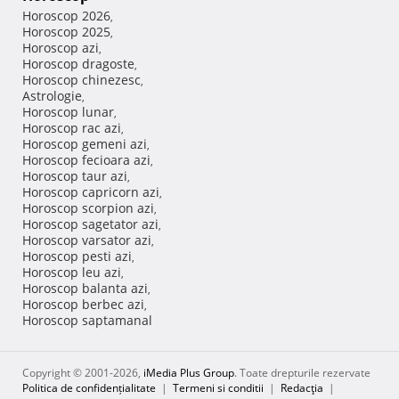
Horoscop 2026
,
Horoscop 2025
,
Horoscop azi
,
Horoscop dragoste
,
Horoscop chinezesc
,
Astrologie
,
Horoscop lunar
,
Horoscop rac azi
,
Horoscop gemeni azi
,
Horoscop fecioara azi
,
Horoscop taur azi
,
Horoscop capricorn azi
,
Horoscop scorpion azi
,
Horoscop sagetator azi
,
Horoscop varsator azi
,
Horoscop pesti azi
,
Horoscop leu azi
,
Horoscop balanta azi
,
Horoscop berbec azi
,
Horoscop saptamanal
Copyright © 2001-2026,
iMedia Plus Group
. Toate drepturile rezervate
Politica de confidențialitate
|
Termeni si conditii
|
Redacţia
|