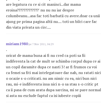
are legatura cu ce si cit maninci...dar mama
eroina?????????????' nu nu nu iar despre
columbeanu...asa fac toti barbatii cu avere.doar ca unii
ajung pe prima pagina altii nu.... toti un bilci care fac
din viata privata un circ....
miriam1980
pe 7 Nov 2011, 04:29
.
oricat de mama buna ai fi nu cred ca poti sa fii
indiferenta la cat de mult se schimba corpul dupa ce ai
un copil daramite dupa ce nasti 3! ar fi frumos ca voi
ca femei sa fiti mai intelegatoare dar nah, nu ratati nici
o ocazie s-o criticati. nu am nimic cu ea, nici bun nici
rau, mi-e indiferenta insa nici n-o sa stau s-o critic pt
ca ii pasa de cum arata dupa sarcina, mi se pare normal
si asta nu exclude faptul ca isi iubeste copiii