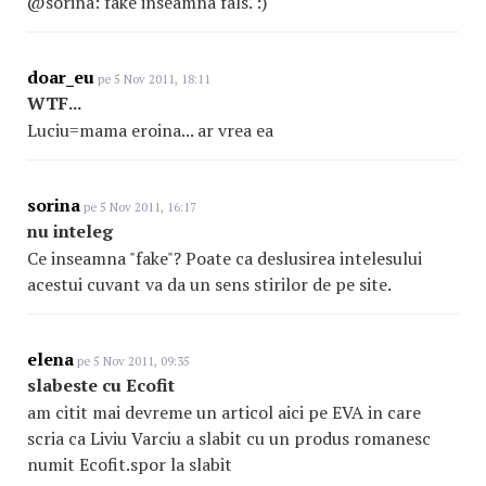
@sorina: fake inseamna fals. :)
doar_eu
pe 5 Nov 2011, 18:11
WTF...
Luciu=mama eroina... ar vrea ea
sorina
pe 5 Nov 2011, 16:17
nu inteleg
Ce inseamna "fake"? Poate ca deslusirea intelesului
acestui cuvant va da un sens stirilor de pe site.
elena
pe 5 Nov 2011, 09:35
slabeste cu Ecofit
am citit mai devreme un articol aici pe EVA in care
scria ca Liviu Varciu a slabit cu un produs romanesc
numit Ecofit.spor la slabit