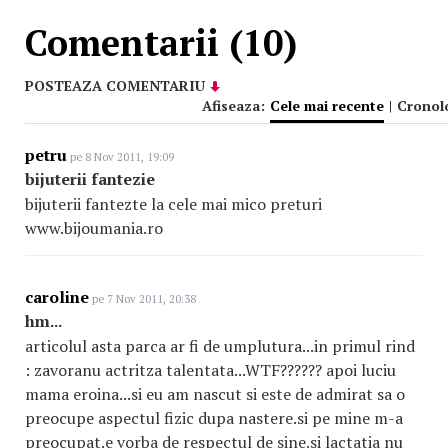
Comentarii (10)
POSTEAZA COMENTARIU
Afiseaza:
Cele mai recente
|
Cronol
petru
pe 8 Nov 2011, 19:09
bijuterii fantezie
bijuterii fantezte la cele mai mico preturi
www.bijoumania.ro
caroline
pe 7 Nov 2011, 20:38
hm...
articolul asta parca ar fi de umplutura...in primul rind
: zavoranu actritza talentata...WTF?????? apoi luciu
mama eroina...si eu am nascut si este de admirat sa o
preocupe aspectul fizic dupa nastere.si pe mine m-a
preocupat.e vorba de respectul de sine.si lactatia nu