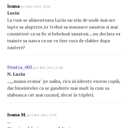
Ioana
pe 6 Nov 2011, 16:05
Luciu
La cum se alimenteaza Luciu nu stiu de unde mai are
lapte sa alapteze.Ar trebui sa manance sanatos si mai
consistent ca sa fie si bebelusii sanatosi....nu declara ea
inainte sa nasca ca nu va tine cura de slabire dupa
nastere?
Dyutza_003
pe 5 Nov 2011, 21:48
N. Luciu
...,,mama eroina" pe naiba, cica isi iubeste enorm copiii,
dar bineinteles ca se gandeste mai mult la cum sa
slabeasca cat mai curand, decat la tripleti.
Ioana M.
pe 5 Nov 2011, 21:07
...