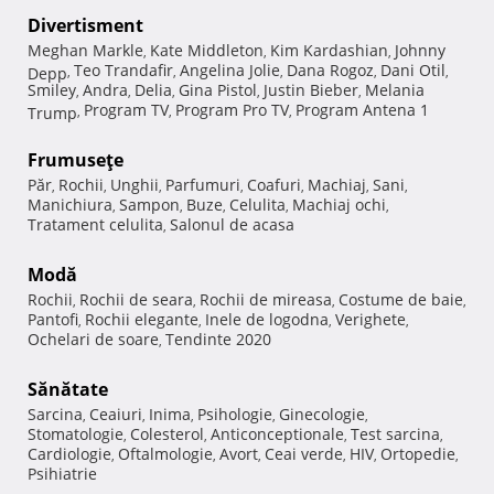
Divertisment
Meghan Markle
Kate Middleton
Kim Kardashian
Johnny
,
,
,
Teo Trandafir
Angelina Jolie
Dana Rogoz
Dani Otil
Depp
,
,
,
,
,
Smiley
Andra
Delia
Gina Pistol
Justin Bieber
Melania
,
,
,
,
,
Program TV
Program Pro TV
Program Antena 1
Trump
,
,
,
Frumuseţe
Păr
Rochii
Unghii
Parfumuri
Coafuri
Machiaj
Sani
,
,
,
,
,
,
,
Manichiura
Sampon
Buze
Celulita
Machiaj ochi
,
,
,
,
,
Tratament celulita
Salonul de acasa
,
Modă
Rochii
Rochii de seara
Rochii de mireasa
Costume de baie
,
,
,
,
Pantofi
Rochii elegante
Inele de logodna
Verighete
,
,
,
,
Ochelari de soare
Tendinte 2020
,
Sănătate
Sarcina
Ceaiuri
Inima
Psihologie
Ginecologie
,
,
,
,
,
Stomatologie
Colesterol
Anticonceptionale
Test sarcina
,
,
,
,
Cardiologie
Oftalmologie
Avort
Ceai verde
HIV
Ortopedie
,
,
,
,
,
,
Psihiatrie