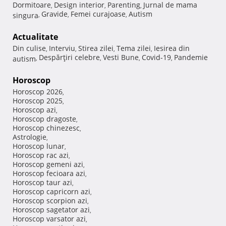
Dormitoare
Design interior
Parenting
Jurnal de mama
,
,
,
Gravide
Femei curajoase
Autism
singura
,
,
,
Actualitate
Din culise
Interviu
Stirea zilei
Tema zilei
Iesirea din
,
,
,
,
Despărţiri celebre
Vesti Bune
Covid-19
Pandemie
autism
,
,
,
,
Horoscop
Horoscop 2026
,
Horoscop 2025
,
Horoscop azi
,
Horoscop dragoste
,
Horoscop chinezesc
,
Astrologie
,
Horoscop lunar
,
Horoscop rac azi
,
Horoscop gemeni azi
,
Horoscop fecioara azi
,
Horoscop taur azi
,
Horoscop capricorn azi
,
Horoscop scorpion azi
,
Horoscop sagetator azi
,
Horoscop varsator azi
,