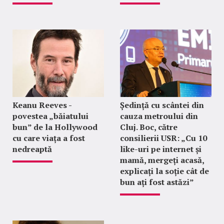
Keanu Reeves -
Ședință cu scântei din
povestea „băiatului
cauza metroului din
bun” de la Hollywood
Cluj. Boc, către
cu care viața a fost
consilierii USR: „Cu 10
nedreaptă
like-uri pe internet și
mamă, mergeți acasă,
explicați la soție cât de
bun ați fost astăzi”