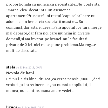
proportionala cu munca,cu necesitatile..Nu poate sta
"marea Vica" decat intr-un asemenea
apartament?!tuseste?!-si restul "capuselor" care nu
aduc nici un beneficiu societatii noastre... Suna
comunist,dar asta e ideea...Fara aportul lor tara merge
mai departe,dar fara noi care muncim in diverse
domenii,si am invatat pe branci-nu la facultati
private,de 2 lei-nici nu se pune problema.Ma rog...e
mult de discutat..
stela
pe 31 Mar 2015, 09:56
Nevoia de bani
Pai nu i-a zis bine Piturca ,ea cerea pensie 9000 E ,deci
vroia si pt intretinerea ei ,nu numai a copilului , la
munca ,nu la intins mana ,mare vedeta
lizuca
pe 31 Mar 2015, 08:20