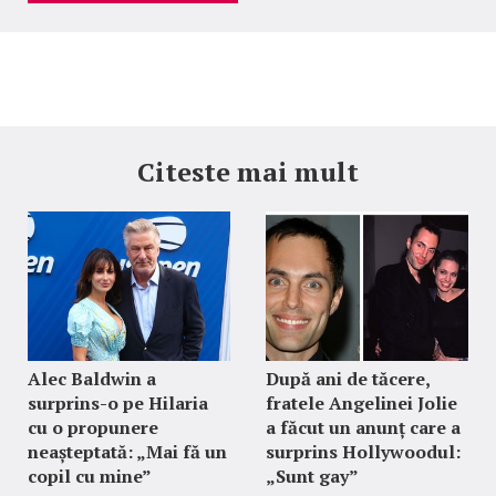
Citeste mai mult
Alec Baldwin a
După ani de tăcere,
surprins-o pe Hilaria
fratele Angelinei Jolie
cu o propunere
a făcut un anunț care a
neașteptată: „Mai fă un
surprins Hollywoodul:
copil cu mine”
„Sunt gay”