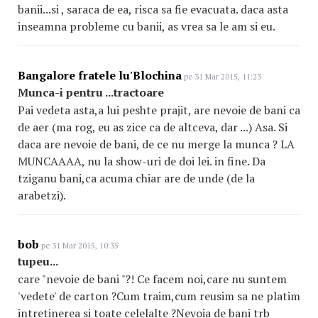
banii...si , saraca de ea, risca sa fie evacuata. daca asta
inseamna probleme cu banii, as vrea sa le am si eu.
Bangalore fratele lu'Blochina
pe 31 Mar 2015, 11:23
Munca-i pentru ...tractoare
Pai vedeta asta,a lui peshte prajit, are nevoie de bani ca
de aer (ma rog, eu as zice ca de altceva, dar ...) Asa. Si
daca are nevoie de bani, de ce nu merge la munca ? LA
MUNCAAAA, nu la show-uri de doi lei. in fine. Da
tziganu bani,ca acuma chiar are de unde (de la
arabetzi).
bob
pe 31 Mar 2015, 10:35
tupeu...
care "nevoie de bani "?! Ce facem noi,care nu suntem
'vedete' de carton ?Cum traim,cum reusim sa ne platim
intretinerea si toate celelalte ?Nevoia de bani trb