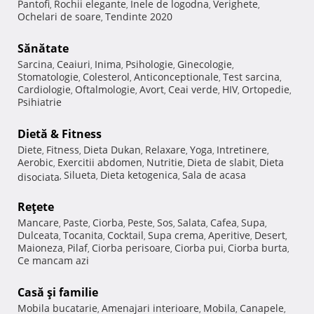
Pantofi
Rochii elegante
Inele de logodna
Verighete
,
,
,
,
Ochelari de soare
Tendinte 2020
,
Sănătate
Sarcina
Ceaiuri
Inima
Psihologie
Ginecologie
,
,
,
,
,
Stomatologie
Colesterol
Anticonceptionale
Test sarcina
,
,
,
,
Cardiologie
Oftalmologie
Avort
Ceai verde
HIV
Ortopedie
,
,
,
,
,
,
Psihiatrie
Dietă & Fitness
Diete
Fitness
Dieta Dukan
Relaxare
Yoga
Intretinere
,
,
,
,
,
,
Aerobic
Exercitii abdomen
Nutritie
Dieta de slabit
Dieta
,
,
,
,
Silueta
Dieta ketogenica
Sala de acasa
disociata
,
,
,
Reţete
Mancare
Paste
Ciorba
Peste
Sos
Salata
Cafea
Supa
,
,
,
,
,
,
,
,
Dulceata
Tocanita
Cocktail
Supa crema
Aperitive
Desert
,
,
,
,
,
,
Maioneza
Pilaf
Ciorba perisoare
Ciorba pui
Ciorba burta
,
,
,
,
,
Ce mancam azi
Casă şi familie
Mobila bucatarie
Amenajari interioare
Mobila
Canapele
,
,
,
,