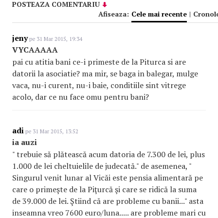
POSTEAZA COMENTARIU
Afiseaza:
Cele mai recente
|
Cronol
jeny
pe 31 Mar 2015, 19:34
VYCAAAAA
pai cu atitia bani ce-i primeste de la Piturca si are
datorii la asociatie? ma mir, se baga in balegar, mulge
vaca, nu-i curent, nu-i baie, conditiile sint vitrege
acolo, dar ce nu face omu pentru bani?
adi
pe 31 Mar 2015, 13:52
ia auzi
" trebuie să plătească acum datoria de 7.300 de lei, plus
1.000 de lei cheltuielile de judecată." de asemenea, "
Singurul venit lunar al Vicăi este pensia alimentară pe
care o primeşte de la Piţurcă şi care se ridică la suma
de 39.000 de lei. Ştiind că are probleme cu banii..." asta
inseamna vreo 7600 euro/luna..... are probleme mari cu