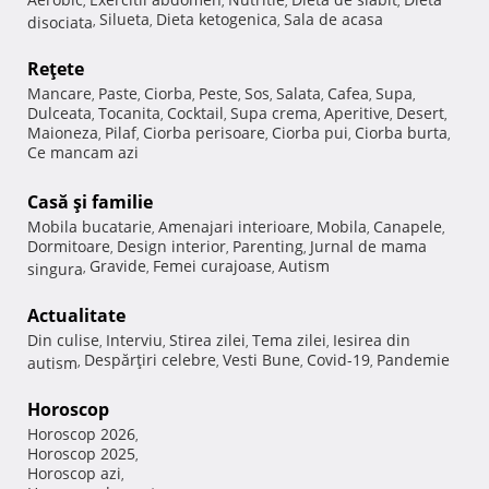
,
,
,
,
Silueta
Dieta ketogenica
Sala de acasa
disociata
,
,
,
Reţete
Mancare
Paste
Ciorba
Peste
Sos
Salata
Cafea
Supa
,
,
,
,
,
,
,
,
Dulceata
Tocanita
Cocktail
Supa crema
Aperitive
Desert
,
,
,
,
,
,
Maioneza
Pilaf
Ciorba perisoare
Ciorba pui
Ciorba burta
,
,
,
,
,
Ce mancam azi
Casă şi familie
Mobila bucatarie
Amenajari interioare
Mobila
Canapele
,
,
,
,
Dormitoare
Design interior
Parenting
Jurnal de mama
,
,
,
Gravide
Femei curajoase
Autism
singura
,
,
,
Actualitate
Din culise
Interviu
Stirea zilei
Tema zilei
Iesirea din
,
,
,
,
Despărţiri celebre
Vesti Bune
Covid-19
Pandemie
autism
,
,
,
,
Horoscop
Horoscop 2026
,
Horoscop 2025
,
Horoscop azi
,