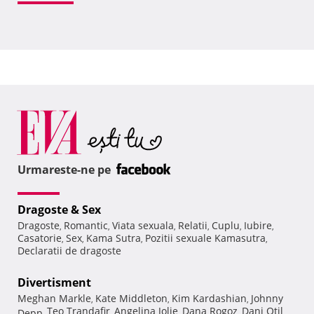
Urmareste-ne pe
Dragoste & Sex
Dragoste
Romantic
Viata sexuala
Relatii
Cuplu
Iubire
,
,
,
,
,
,
Casatorie
Sex
Kama Sutra
Pozitii sexuale Kamasutra
,
,
,
,
Declaratii de dragoste
Divertisment
Meghan Markle
Kate Middleton
Kim Kardashian
Johnny
,
,
,
Teo Trandafir
Angelina Jolie
Dana Rogoz
Dani Otil
Depp
,
,
,
,
,