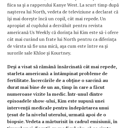
fiica sa şi a rapperului Kanye West. La scurt timp după
naşterea lui North, vedeta de televiziune a declarat că
îşi mai doreşte încă un copil, cât mai repede. Un
apropiat al cuplului a dezvăluit pentru revista
americană Us Weekly că dorinţa lui Kim este să-i ofere
cât mai curând un frate lui North pentru ca diferinţa
de vârsta să fie una mică, aşa cum este între ea şi
surorile sale Khloe şi Kourtney.
Deşi a visat să rămână însărcinată cât mai repede,
starleta americană a întâmpinat probleme de
fertilitate. Încercările de a obţine o sarcină au
durat mai bine de un an, timp în care a făcut
numeroase vizite la medic. Într-unul dintre
episoadele show-ului, Kim este supusă unei
intervenţii medicale pentru îndepărtarea unui
ţesut de la nivelul uterului, urmată apoi de o
biopsie. Vedeta a mărturisit în cadrul emisiunii, în