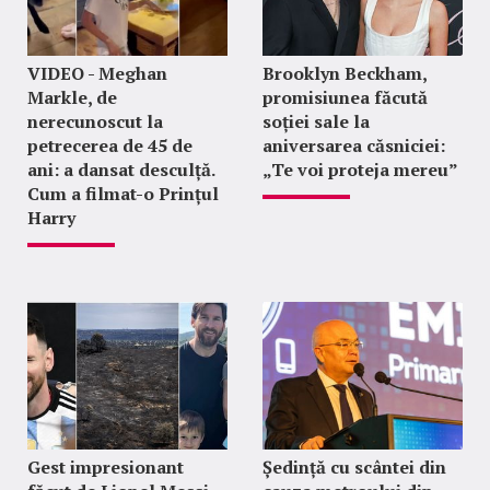
VIDEO - Meghan
Brooklyn Beckham,
Markle, de
promisiunea făcută
nerecunoscut la
soției sale la
petrecerea de 45 de
aniversarea căsniciei:
ani: a dansat desculță.
„Te voi proteja mereu”
Cum a filmat-o Prințul
Harry
Gest impresionant
Ședință cu scântei din