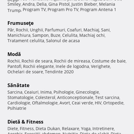
Smiley
Andra
Delia
Gina Pistol
Justin Bieber
Melania
,
,
,
,
,
Program TV
Program Pro TV
Program Antena 1
Trump
,
,
,
Frumuseţe
Păr
Rochii
Unghii
Parfumuri
Coafuri
Machiaj
Sani
,
,
,
,
,
,
,
Manichiura
Sampon
Buze
Celulita
Machiaj ochi
,
,
,
,
,
Tratament celulita
Salonul de acasa
,
Modă
Rochii
Rochii de seara
Rochii de mireasa
Costume de baie
,
,
,
,
Pantofi
Rochii elegante
Inele de logodna
Verighete
,
,
,
,
Ochelari de soare
Tendinte 2020
,
Sănătate
Sarcina
Ceaiuri
Inima
Psihologie
Ginecologie
,
,
,
,
,
Stomatologie
Colesterol
Anticonceptionale
Test sarcina
,
,
,
,
Cardiologie
Oftalmologie
Avort
Ceai verde
HIV
Ortopedie
,
,
,
,
,
,
Psihiatrie
Dietă & Fitness
Diete
Fitness
Dieta Dukan
Relaxare
Yoga
Intretinere
,
,
,
,
,
,
Aerobic
Exercitii abdomen
Nutritie
Dieta de slabit
Dieta