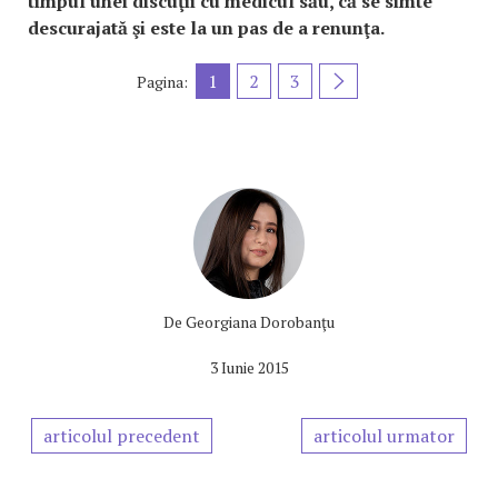
timpul unei discuţii cu medicul său, că se simte
descurajată şi este la un pas de a renunţa.
1
2
3
Pagina:
De
Georgiana Dorobanţu
3 Iunie 2015
articolul precedent
articolul urmator