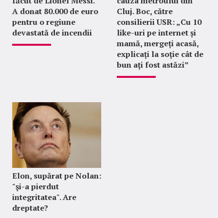
făcut de Lionel Messi.
cauza metroului din
A donat 80.000 de euro
Cluj. Boc, către
pentru o regiune
consilierii USR: „Cu 10
devastată de incendii
like-uri pe internet și
mamă, mergeți acasă,
explicați la soție cât de
bun ați fost astăzi”
Elon, supărat pe Nolan:
"şi-a pierdut
integritatea". Are
dreptate?