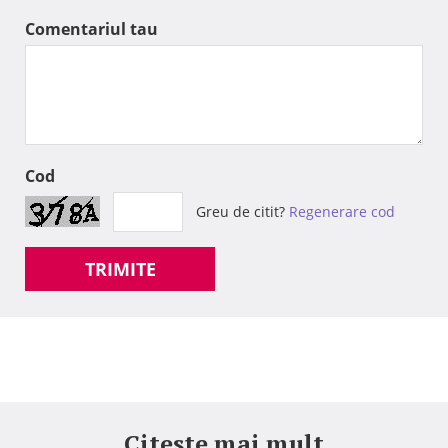
Comentariul tau
Cod
Greu de citit?
Regenerare cod
TRIMITE
Citeste mai mult