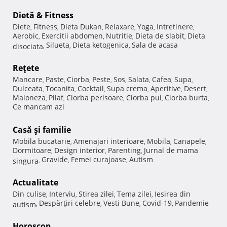
Dietă & Fitness
Diete
Fitness
Dieta Dukan
Relaxare
Yoga
Intretinere
,
,
,
,
,
,
Aerobic
Exercitii abdomen
Nutritie
Dieta de slabit
Dieta
,
,
,
,
Silueta
Dieta ketogenica
Sala de acasa
disociata
,
,
,
Reţete
Mancare
Paste
Ciorba
Peste
Sos
Salata
Cafea
Supa
,
,
,
,
,
,
,
,
Dulceata
Tocanita
Cocktail
Supa crema
Aperitive
Desert
,
,
,
,
,
,
Maioneza
Pilaf
Ciorba perisoare
Ciorba pui
Ciorba burta
,
,
,
,
,
Ce mancam azi
Casă şi familie
Mobila bucatarie
Amenajari interioare
Mobila
Canapele
,
,
,
,
Dormitoare
Design interior
Parenting
Jurnal de mama
,
,
,
Gravide
Femei curajoase
Autism
singura
,
,
,
Actualitate
Din culise
Interviu
Stirea zilei
Tema zilei
Iesirea din
,
,
,
,
Despărţiri celebre
Vesti Bune
Covid-19
Pandemie
autism
,
,
,
,
Horoscop