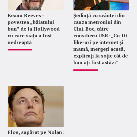
Keanu Reeves -
Ședință cu scântei din
povestea „băiatului
cauza metroului din
bun” de la Hollywood
Cluj. Boc, către
cu care viața a fost
consilierii USR: „Cu 10
nedreaptă
like-uri pe internet și
mamă, mergeți acasă,
explicați la soție cât de
bun ați fost astăzi”
Elon, supărat pe Nolan: