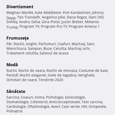
Divertisment
Meghan Markle
Kate Middleton
Kim Kardashian
Johnny
,
,
,
Teo Trandafir
Angelina Jolie
Dana Rogoz
Dani Otil
Depp
,
,
,
,
,
Smiley
Andra
Delia
Gina Pistol
Justin Bieber
Melania
,
,
,
,
,
Program TV
Program Pro TV
Program Antena 1
Trump
,
,
,
Frumuseţe
Păr
Rochii
Unghii
Parfumuri
Coafuri
Machiaj
Sani
,
,
,
,
,
,
,
Manichiura
Sampon
Buze
Celulita
Machiaj ochi
,
,
,
,
,
Tratament celulita
Salonul de acasa
,
Modă
Rochii
Rochii de seara
Rochii de mireasa
Costume de baie
,
,
,
,
Pantofi
Rochii elegante
Inele de logodna
Verighete
,
,
,
,
Ochelari de soare
Tendinte 2020
,
Sănătate
Sarcina
Ceaiuri
Inima
Psihologie
Ginecologie
,
,
,
,
,
Stomatologie
Colesterol
Anticonceptionale
Test sarcina
,
,
,
,
Cardiologie
Oftalmologie
Avort
Ceai verde
HIV
Ortopedie
,
,
,
,
,
,
Psihiatrie