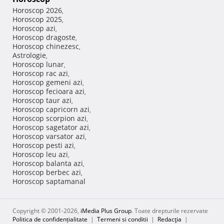
Horoscop 2026
,
Horoscop 2025
,
Horoscop azi
,
Horoscop dragoste
,
Horoscop chinezesc
,
Astrologie
,
Horoscop lunar
,
Horoscop rac azi
,
Horoscop gemeni azi
,
Horoscop fecioara azi
,
Horoscop taur azi
,
Horoscop capricorn azi
,
Horoscop scorpion azi
,
Horoscop sagetator azi
,
Horoscop varsator azi
,
Horoscop pesti azi
,
Horoscop leu azi
,
Horoscop balanta azi
,
Horoscop berbec azi
,
Horoscop saptamanal
Copyright © 2001-2026,
iMedia Plus Group
. Toate drepturile rezervate
Politica de confidențialitate
|
Termeni si conditii
|
Redacţia
|