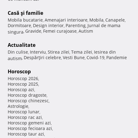
Casă şi familie
Mobila bucatarie
Amenajari interioare
Mobila
Canapele
,
,
,
,
Dormitoare
Design interior
Parenting
Jurnal de mama
,
,
,
Gravide
Femei curajoase
Autism
singura
,
,
,
Actualitate
Din culise
Interviu
Stirea zilei
Tema zilei
Iesirea din
,
,
,
,
Despărţiri celebre
Vesti Bune
Covid-19
Pandemie
autism
,
,
,
,
Horoscop
Horoscop 2026
,
Horoscop 2025
,
Horoscop azi
,
Horoscop dragoste
,
Horoscop chinezesc
,
Astrologie
,
Horoscop lunar
,
Horoscop rac azi
,
Horoscop gemeni azi
,
Horoscop fecioara azi
,
Horoscop taur azi
,