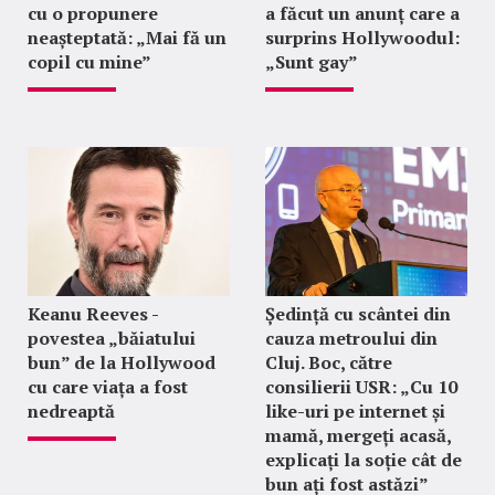
cu o propunere
a făcut un anunț care a
neașteptată: „Mai fă un
surprins Hollywoodul:
copil cu mine”
„Sunt gay”
Keanu Reeves -
Ședință cu scântei din
povestea „băiatului
cauza metroului din
bun” de la Hollywood
Cluj. Boc, către
cu care viața a fost
consilierii USR: „Cu 10
nedreaptă
like-uri pe internet și
mamă, mergeți acasă,
explicați la soție cât de
bun ați fost astăzi”