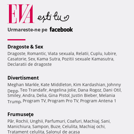
Urmareste-ne pe
Dragoste & Sex
Dragoste
Romantic
Viata sexuala
Relatii
Cuplu
Iubire
,
,
,
,
,
,
Casatorie
Sex
Kama Sutra
Pozitii sexuale Kamasutra
,
,
,
,
Declaratii de dragoste
Divertisment
Meghan Markle
Kate Middleton
Kim Kardashian
Johnny
,
,
,
Teo Trandafir
Angelina Jolie
Dana Rogoz
Dani Otil
Depp
,
,
,
,
,
Smiley
Andra
Delia
Gina Pistol
Justin Bieber
Melania
,
,
,
,
,
Program TV
Program Pro TV
Program Antena 1
Trump
,
,
,
Frumuseţe
Păr
Rochii
Unghii
Parfumuri
Coafuri
Machiaj
Sani
,
,
,
,
,
,
,
Manichiura
Sampon
Buze
Celulita
Machiaj ochi
,
,
,
,
,
Tratament celulita
Salonul de acasa
,