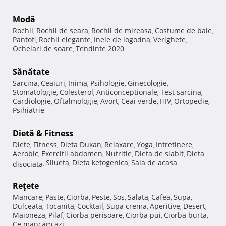
Modă
Rochii
Rochii de seara
Rochii de mireasa
Costume de baie
,
,
,
,
Pantofi
Rochii elegante
Inele de logodna
Verighete
,
,
,
,
Ochelari de soare
Tendinte 2020
,
Sănătate
Sarcina
Ceaiuri
Inima
Psihologie
Ginecologie
,
,
,
,
,
Stomatologie
Colesterol
Anticonceptionale
Test sarcina
,
,
,
,
Cardiologie
Oftalmologie
Avort
Ceai verde
HIV
Ortopedie
,
,
,
,
,
,
Psihiatrie
Dietă & Fitness
Diete
Fitness
Dieta Dukan
Relaxare
Yoga
Intretinere
,
,
,
,
,
,
Aerobic
Exercitii abdomen
Nutritie
Dieta de slabit
Dieta
,
,
,
,
Silueta
Dieta ketogenica
Sala de acasa
disociata
,
,
,
Reţete
Mancare
Paste
Ciorba
Peste
Sos
Salata
Cafea
Supa
,
,
,
,
,
,
,
,
Dulceata
Tocanita
Cocktail
Supa crema
Aperitive
Desert
,
,
,
,
,
,
Maioneza
Pilaf
Ciorba perisoare
Ciorba pui
Ciorba burta
,
,
,
,
,
Ce mancam azi