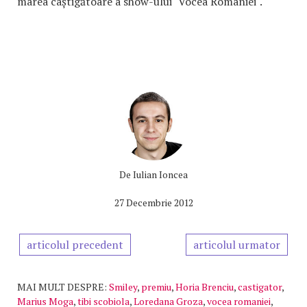
marea câștigătoare a show-ului "Vocea României".
De
Iulian Ioncea
27 Decembrie 2012
articolul precedent
articolul urmator
MAI MULT DESPRE:
Smiley
,
premiu
,
Horia Brenciu
,
castigator
,
Marius Moga
,
tibi scobiola
,
Loredana Groza
,
vocea romaniei
,