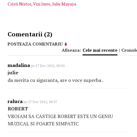
Cristi Nistor
,
Vizi Imre
,
Julie Mayaya
Comentarii (2)
POSTEAZA COMENTARIU
Afiseaza:
Cele mai recente
|
Cronol
madalina
pe 27 Dec 2012, 00:50
julie
da merita cu siguranta, are o voce superba .
raluca
pe 27 Dec 2012, 00:37
ROBERT
VROIAM SA CASTIGE ROBERT ESTE UN GENIU
MUZICAL SI FOARTE SIMPATIC