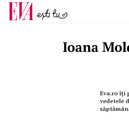
și 60 de ani. De ce te t
Carieră
pe măsură ce înaintez
Actualitate
Ioana Mol
Eva.ro îţi
vedetele d
săptămân