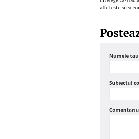
intelege ca-i iau 
alfel este si ea c
Postea
Numele tau
Subiectul c
Comentariu