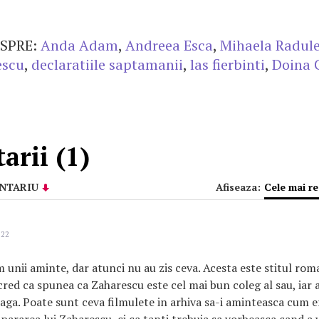
SPRE:
Anda Adam
,
Andreea Esca
,
Mihaela Radul
escu
,
declaratiile saptamanii
,
las fierbinti
,
Doina 
rii (1)
NTARIU
Afiseaza:
Cele mai r
:22
 unii aminte, dar atunci nu au zis ceva. Acesta este stitul rom
cred ca spunea ca Zaharescu este cel mai bun coleg al sau, iar 
paga. Poate sunt ceva filmulete in arhiva sa-i aminteasca cum e