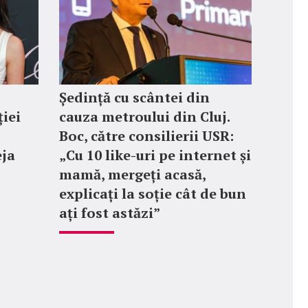
Ședință cu scântei din
iei
cauza metroului din Cluj.
Boc, către consilierii USR:
eja
„Cu 10 like-uri pe internet și
mamă, mergeți acasă,
explicați la soție cât de bun
ați fost astăzi”