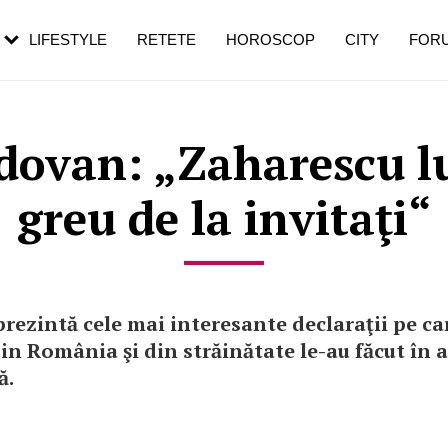
rezești mai des
Cât durează, cum te pregătești și cât
i în vârstă
de dureroasă este investigația
LIFESTYLE
RETETE
HOROSCOP
CITY
FOR
dovan: „Zaharescu lu
greu de la invitaţi“
 prezintă cele mai interesante declaraţii pe ca
in România şi din străinătate le-au făcut în 
ă.