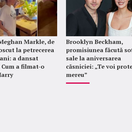
 Meghan Markle, de
Brooklyn Beckham,
scut la petrecerea
promisiunea făcută soț
 ani: a dansat
sale la aniversarea
. Cum a filmat-o
căsniciei: „Te voi prot
Harry
mereu”