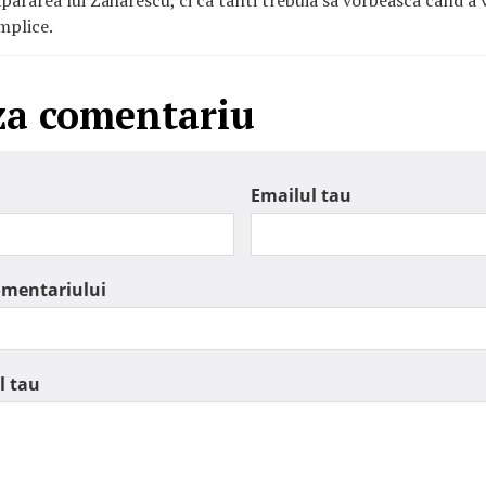
apararea lui Zaharescu, ci ca tanti trebuia sa vorbeasca cand a 
omplice.
za comentariu
Emailul tau
omentariului
l tau