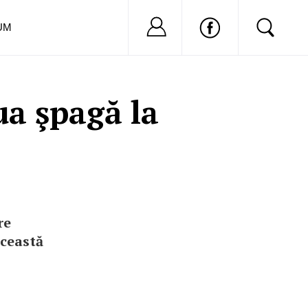
Nu ai cont?
Inregistreaza-
UM
a şpagă la
re
această