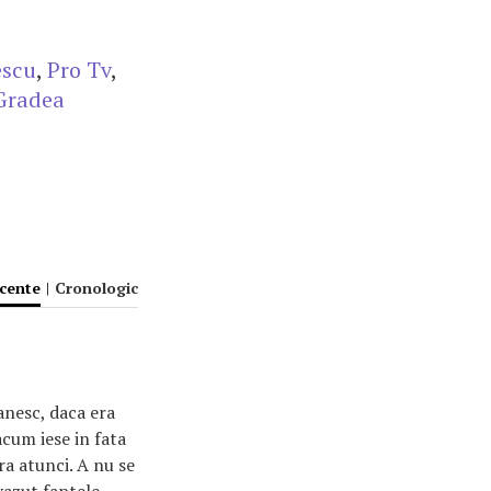
escu
,
Pro Tv
,
Gradea
ecente
|
Cronologic
anesc, daca era
acum iese in fata
ra atunci. A nu se