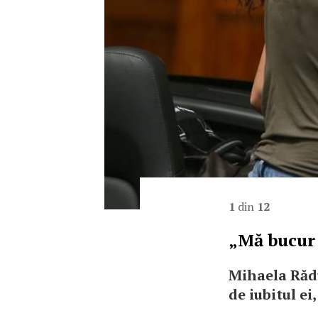
1
din
12
„Mă bucur s
Mihaela Rădu
de iubitul e