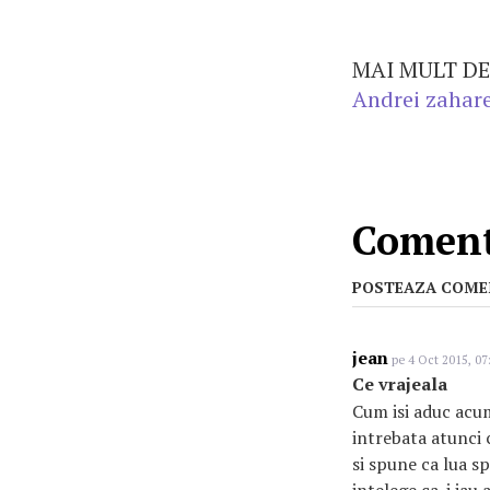
MAI MULT DE
Andrei zahar
Comenta
POSTEAZA COME
jean
pe 4 Oct 2015, 07
Ce vrajeala
Cum isi aduc acum
intrebata atunci 
si spune ca lua s