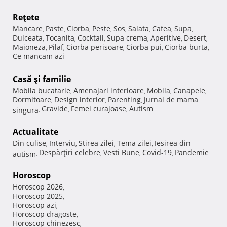
Reţete
Mancare
Paste
Ciorba
Peste
Sos
Salata
Cafea
Supa
,
,
,
,
,
,
,
,
Dulceata
Tocanita
Cocktail
Supa crema
Aperitive
Desert
,
,
,
,
,
,
Maioneza
Pilaf
Ciorba perisoare
Ciorba pui
Ciorba burta
,
,
,
,
,
Ce mancam azi
Casă şi familie
Mobila bucatarie
Amenajari interioare
Mobila
Canapele
,
,
,
,
Dormitoare
Design interior
Parenting
Jurnal de mama
,
,
,
Gravide
Femei curajoase
Autism
singura
,
,
,
Actualitate
Din culise
Interviu
Stirea zilei
Tema zilei
Iesirea din
,
,
,
,
Despărţiri celebre
Vesti Bune
Covid-19
Pandemie
autism
,
,
,
,
Horoscop
Horoscop 2026
,
Horoscop 2025
,
Horoscop azi
,
Horoscop dragoste
,
Horoscop chinezesc
,