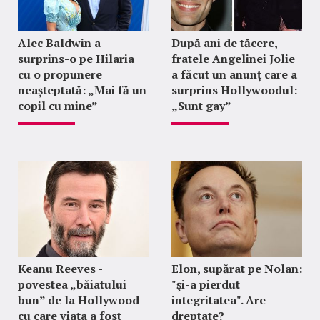
Alec Baldwin a
După ani de tăcere,
surprins-o pe Hilaria
fratele Angelinei Jolie
cu o propunere
a făcut un anunț care a
neașteptată: „Mai fă un
surprins Hollywoodul:
copil cu mine”
„Sunt gay”
Keanu Reeves -
Elon, supărat pe Nolan:
povestea „băiatului
"şi-a pierdut
bun” de la Hollywood
integritatea". Are
cu care viața a fost
dreptate?