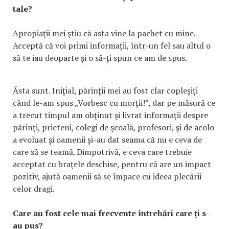
tale?
Apropiaţii mei ştiu că asta vine la pachet cu mine.
Acceptă că voi primi informaţii, într-un fel sau altul o
să te iau deoparte şi o să-ţi spun ce am de spus.
Ăsta sunt. Iniţial, părinţii mei au fost clar copleşiţi
când le-am spus „Vorbesc cu morţii!”, dar pe măsură ce
a trecut timpul am obţinut şi livrat informaţii despre
părinţi, prieteni, colegi de şcoală, profesori, şi de acolo
a evoluat şi oamenii şi-au dat seama că nu e ceva de
care să se teamă. Dimpotrivă, e ceva care trebuie
acceptat cu braţele deschise, pentru că are un impact
pozitiv, ajută oamenii să se împace cu ideea plecării
celor dragi.
Care au fost cele mai frecvente întrebări care ți s-
au pus?