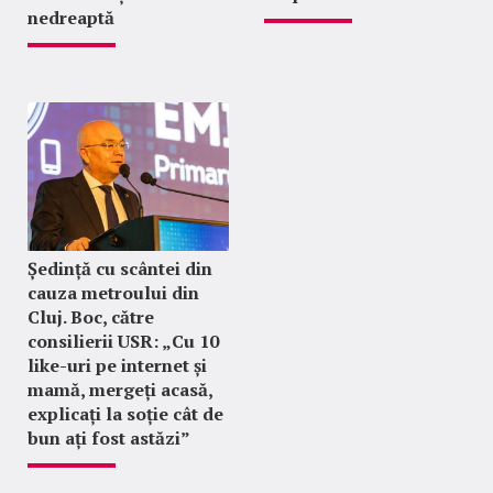
nedreaptă
Ședință cu scântei din
cauza metroului din
Cluj. Boc, către
consilierii USR: „Cu 10
like-uri pe internet și
mamă, mergeți acasă,
explicați la soție cât de
bun ați fost astăzi”