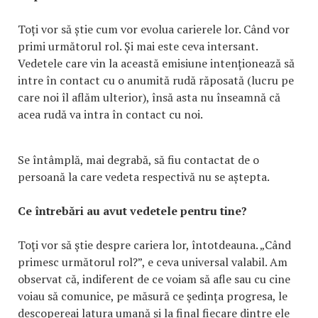
Toți vor să știe cum vor evolua carierele lor. Când vor
primi următorul rol. Și mai este ceva intersant.
Vedetele care vin la această emisiune intenționează să
intre în contact cu o anumită rudă răposată (lucru pe
care noi îl aflăm ulterior), însă asta nu înseamnă că
acea rudă va intra în contact cu noi.
Se întâmplă, mai degrabă, să fiu contactat de o
persoană la care vedeta respectivă nu se aștepta.
Ce întrebări au avut vedetele pentru tine?
Toţi vor să ştie despre cariera lor, întotdeauna. „Când
primesc următorul rol?”, e ceva universal valabil. Am
observat că, indiferent de ce voiam să afle sau cu cine
voiau să comunice, pe măsură ce şedinţa progresa, le
descopereai latura umană şi la final fiecare dintre ele