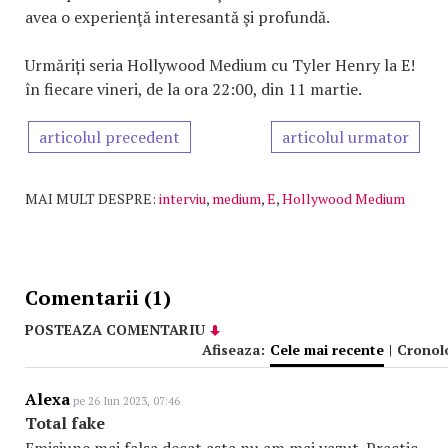
avea o experienţă interesantă şi profundă.
Urmăriți seria Hollywood Medium cu Tyler Henry la E!
în fiecare vineri, de la ora 22:00, din 11 martie.
articolul precedent
articolul urmator
MAI MULT DESPRE:
interviu
,
medium
,
E
,
Hollywood Medium
Comentarii (1)
POSTEAZA COMENTARIU
Afiseaza:
Cele mai recente
|
Cronol
Alexa
pe 26 Iun 2023, 07:46
Total fake
Emisiune mai falsa decat asta nu am mai vazut. Practic