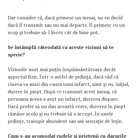
Dar consider că, dacă primesc un mesaj, nu eu decid
dacă îl transmit sau nu mai departe. Îl primesc cu un
scop şi trebuie să-l livrez cât de bine pot.
Se întâmplă câteodată ca aceste viziuni să te
sperie?
Viziunile sunt mai puțin înspăimântătoare decât
aspectul fizic. Într-o astfel de ședință, dacă văd că
cineva va muri din cauza unui infarct, simt și eu, inițial,
durere în piept. După ce transmit acest mesaj, că
persoana aceea a avut un infarct, durerea dispare.
Dacă prefer să nu dau această veste, durerea în piept
rămâne acolo și eu trebuie să o accept. În unele
ședințe, transpir abundent sau am senzație de leșin.
Cum s-au acomodat rudele şi prietenii cu darurile