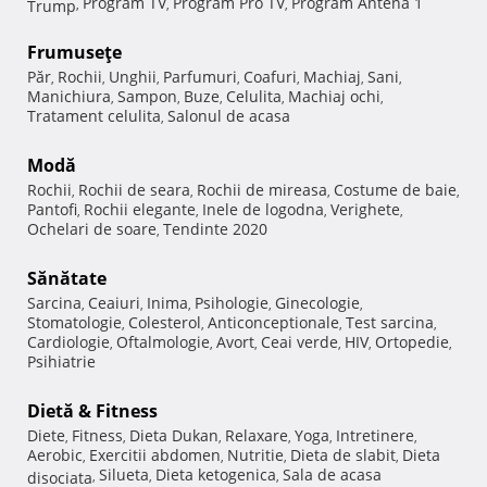
Program TV
Program Pro TV
Program Antena 1
Trump
,
,
,
Frumuseţe
Păr
Rochii
Unghii
Parfumuri
Coafuri
Machiaj
Sani
,
,
,
,
,
,
,
Manichiura
Sampon
Buze
Celulita
Machiaj ochi
,
,
,
,
,
Tratament celulita
Salonul de acasa
,
Modă
Rochii
Rochii de seara
Rochii de mireasa
Costume de baie
,
,
,
,
Pantofi
Rochii elegante
Inele de logodna
Verighete
,
,
,
,
Ochelari de soare
Tendinte 2020
,
Sănătate
Sarcina
Ceaiuri
Inima
Psihologie
Ginecologie
,
,
,
,
,
Stomatologie
Colesterol
Anticonceptionale
Test sarcina
,
,
,
,
Cardiologie
Oftalmologie
Avort
Ceai verde
HIV
Ortopedie
,
,
,
,
,
,
Psihiatrie
Dietă & Fitness
Diete
Fitness
Dieta Dukan
Relaxare
Yoga
Intretinere
,
,
,
,
,
,
Aerobic
Exercitii abdomen
Nutritie
Dieta de slabit
Dieta
,
,
,
,
Silueta
Dieta ketogenica
Sala de acasa
disociata
,
,
,