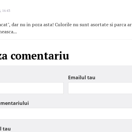
, 16:43
acat", dar nu in poza asta! Culorile nu sunt asortate si parca a
neasca...
za comentariu
Emailul tau
omentariului
l tau