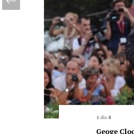
1
din
8
Geoge Clo