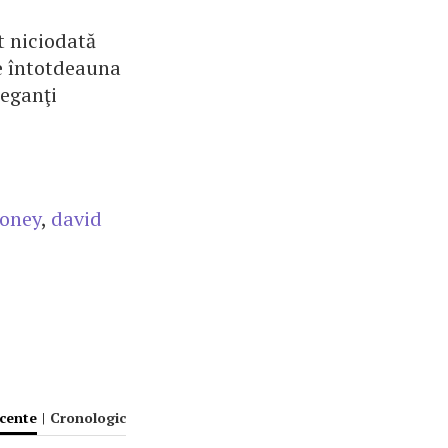
t niciodată
te întotdeauna
leganţi
ooney
,
david
ecente
|
Cronologic