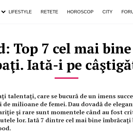
rezești mai des
Cât durează, cum te pregătești și cât
i în vârstă
de dureroasă este investigația
LIFESTYLE
RETETE
HOROSCOP
CITY
FOR
: Top 7 cel mai bine
aţi. Iată-i pe câştigă
ţi talentaţi, care se bucură de un imens succe
i de milioane de femei. Dau dovadă de elegan
ariţie şi rare sunt momentele când au fost cri
utele lor. Iată 7 dintre cel mai bine îmbrăcaţi
ood.