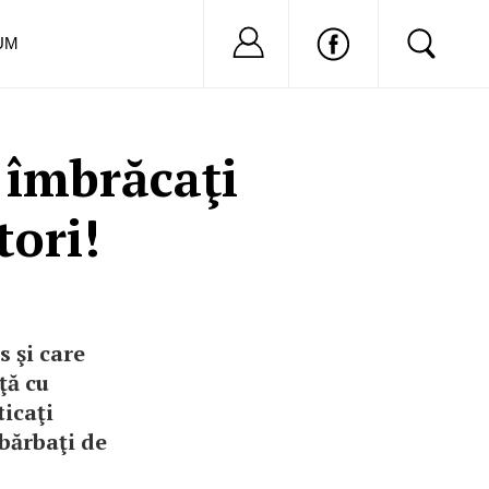
Nu ai cont?
Inregistreaza-
UM
 îmbrăcaţi
tori!
s şi care
ţă cu
ticaţi
 bărbaţi de