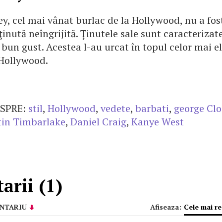
y, cel mai vânat burlac de la Hollywood, nu a fos
ţinută neîngrijită. Ţinutele sale sunt caracteriza
 bun gust. Acestea l-au urcat în topul celor mai e
 Hollywood.
SPRE:
stil
,
Hollywood
,
vedete
,
barbati
,
george Cl
tin Timbarlake
,
Daniel Craig
,
Kanye West
rii (1)
NTARIU
Afiseaza:
Cele mai r