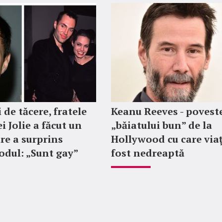
 de tăcere, fratele
Keanu Reeves - povest
i Jolie a făcut un
„băiatului bun” de la
re a surprins
Hollywood cu care via
dul: „Sunt gay”
fost nedreaptă