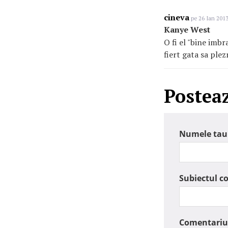
cineva
pe 26 Ian 2013
Kanye West
O fi el "bine imbr
fiert gata sa plez
Postea
Numele tau
Subiectul c
Comentariu