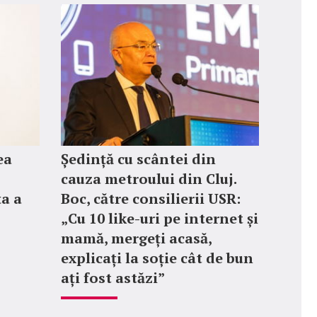
ea
Ședință cu scântei din
cauza metroului din Cluj.
ța a
Boc, către consilierii USR:
„Cu 10 like-uri pe internet și
mamă, mergeți acasă,
explicați la soție cât de bun
ați fost astăzi”