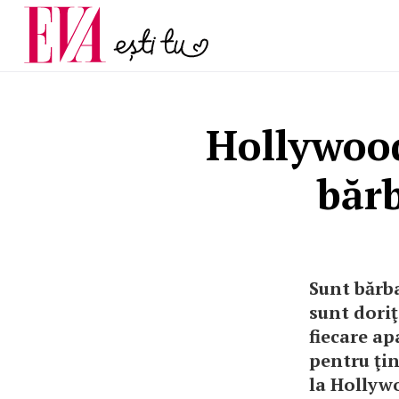
și 60 de ani. De ce te t
Carieră
pe măsură ce înaintez
Actualitate
Hollywood
bărb
Sunt bărba
sunt doriţ
fiecare ap
pentru ţin
la Hollyw