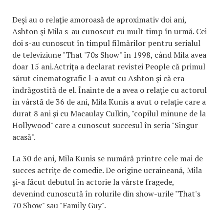
Deşi au o relaţie amoroasă de aproximativ doi ani,
Ashton şi Mila s-au cunoscut cu mult timp în urmă. Cei
doi s-au cunoscut în timpul filmărilor pentru serialul
de televiziune "That '70s Show" în 1998, când Mila avea
doar 15 ani.Actriţa a declarat revistei People că primul
sărut cinematografic l-a avut cu Ashton şi că era
îndrăgostită de el. Înainte de a avea o relaţie cu actorul
în vârstă de 36 de ani, Mila Kunis a avut o relaţie care a
durat 8 ani şi cu Macaulay Culkin, "copilul minune de la
Hollywood" care a cunoscut succesul în seria "Singur
acasă".
La 30 de ani, Mila Kunis se numără printre cele mai de
succes actriţe de comedie. De origine ucraineană, Mila
şi-a făcut debutul în actorie la vârste fragede,
devenind cunoscută în rolurile din show-urile "That's
70 Show" sau "Family Guy".