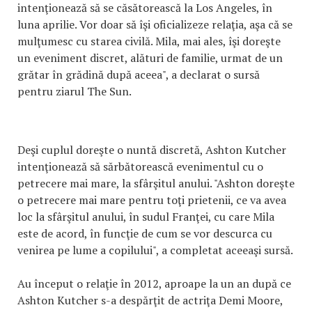
intenţionează să se căsătorească la Los Angeles, în
luna aprilie. Vor doar să îşi oficializeze relaţia, aşa că se
mulţumesc cu starea civilă. Mila, mai ales, îşi doreşte
un eveniment discret, alături de familie, urmat de un
grătar în grădină după aceea", a declarat o sursă
pentru ziarul The Sun.
Deşi cuplul doreşte o nuntă discretă, Ashton Kutcher
intenţionează să sărbătorească evenimentul cu o
petrecere mai mare, la sfârşitul anului. "Ashton doreşte
o petrecere mai mare pentru toţi prietenii, ce va avea
loc la sfârşitul anului, în sudul Franţei, cu care Mila
este de acord, în funcţie de cum se vor descurca cu
venirea pe lume a copilului", a completat aceeaşi sursă.
Au început o relaţie în 2012, aproape la un an după ce
Ashton Kutcher s-a despărţit de actriţa Demi Moore,