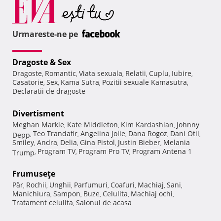
Urmareste-ne pe
Dragoste & Sex
Dragoste
Romantic
Viata sexuala
Relatii
Cuplu
Iubire
,
,
,
,
,
,
Casatorie
Sex
Kama Sutra
Pozitii sexuale Kamasutra
,
,
,
,
Declaratii de dragoste
Divertisment
Meghan Markle
Kate Middleton
Kim Kardashian
Johnny
,
,
,
Teo Trandafir
Angelina Jolie
Dana Rogoz
Dani Otil
Depp
,
,
,
,
,
Smiley
Andra
Delia
Gina Pistol
Justin Bieber
Melania
,
,
,
,
,
Program TV
Program Pro TV
Program Antena 1
Trump
,
,
,
Frumuseţe
Păr
Rochii
Unghii
Parfumuri
Coafuri
Machiaj
Sani
,
,
,
,
,
,
,
Manichiura
Sampon
Buze
Celulita
Machiaj ochi
,
,
,
,
,
Tratament celulita
Salonul de acasa
,