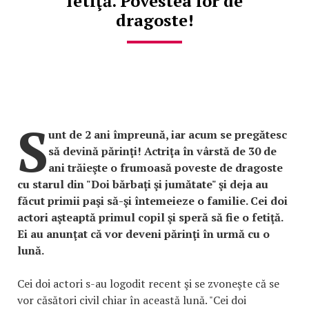
fetiţă. Povestea lor de
dragoste!
S
unt de 2 ani împreună, iar acum se pregătesc
să devină părinţi! Actriţa în vârstă de 30 de
ani trăieşte o frumoasă poveste de dragoste
cu starul din "Doi bărbaţi şi jumătate" şi deja au
făcut primii paşi să-şi întemeieze o familie. Cei doi
actori aşteaptă primul copil şi speră să fie o fetiţă.
Ei au anunţat că vor deveni părinţi în urmă cu o
lună.
Cei doi actori s-au logodit recent şi se zvoneşte că se
vor căsători civil chiar în această lună. "Cei doi