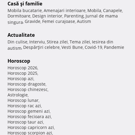
Casă şi familie
Mobila bucatarie
Amenajari interioare
Mobila
Canapele
,
,
,
,
Dormitoare
Design interior
Parenting
Jurnal de mama
,
,
,
Gravide
Femei curajoase
Autism
singura
,
,
,
Actualitate
Din culise
Interviu
Stirea zilei
Tema zilei
Iesirea din
,
,
,
,
Despărţiri celebre
Vesti Bune
Covid-19
Pandemie
autism
,
,
,
,
Horoscop
Horoscop 2026
,
Horoscop 2025
,
Horoscop azi
,
Horoscop dragoste
,
Horoscop chinezesc
,
Astrologie
,
Horoscop lunar
,
Horoscop rac azi
,
Horoscop gemeni azi
,
Horoscop fecioara azi
,
Horoscop taur azi
,
Horoscop capricorn azi
,
Horoscop scorpion azi
,