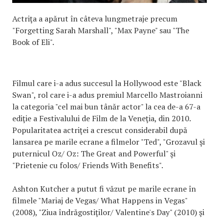
Actriţa a apărut în câteva lungmetraje precum
"Forgetting Sarah Marshall", "Max Payne" sau "The
Book of Eli".
Filmul care i-a adus succesul la Hollywood este "Black
Swan", rol care i-a adus premiul Marcello Mastroianni
la categoria "cel mai bun tânăr actor" la cea de-a 67-a
ediţie a Festivalului de Film de la Veneţia, din 2010.
Popularitatea actriţei a crescut considerabil după
lansarea pe marile ecrane a filmelor "Ted", "Grozavul şi
puternicul Oz/ Oz: The Great and Powerful" şi
"Prietenie cu folos/ Friends With Benefits".
Ashton Kutcher a putut fi văzut pe marile ecrane în
filmele "Mariaj de Vegas/ What Happens in Vegas"
(2008), "Ziua îndrăgostiţilor/ Valentine's Day" (2010) şi