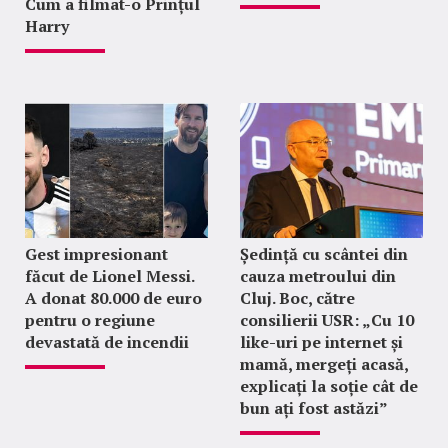
Cum a filmat-o Prințul
Harry
Gest impresionant
Ședință cu scântei din
făcut de Lionel Messi.
cauza metroului din
A donat 80.000 de euro
Cluj. Boc, către
pentru o regiune
consilierii USR: „Cu 10
devastată de incendii
like-uri pe internet și
mamă, mergeți acasă,
explicați la soție cât de
bun ați fost astăzi”