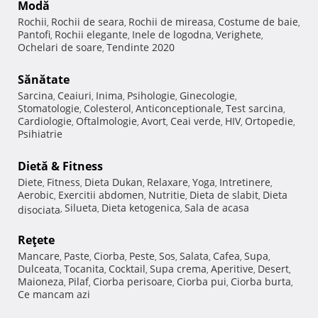
Modă
Rochii
Rochii de seara
Rochii de mireasa
Costume de baie
,
,
,
,
Pantofi
Rochii elegante
Inele de logodna
Verighete
,
,
,
,
Ochelari de soare
Tendinte 2020
,
Sănătate
Sarcina
Ceaiuri
Inima
Psihologie
Ginecologie
,
,
,
,
,
Stomatologie
Colesterol
Anticonceptionale
Test sarcina
,
,
,
,
Cardiologie
Oftalmologie
Avort
Ceai verde
HIV
Ortopedie
,
,
,
,
,
,
Psihiatrie
Dietă & Fitness
Diete
Fitness
Dieta Dukan
Relaxare
Yoga
Intretinere
,
,
,
,
,
,
Aerobic
Exercitii abdomen
Nutritie
Dieta de slabit
Dieta
,
,
,
,
Silueta
Dieta ketogenica
Sala de acasa
disociata
,
,
,
Reţete
Mancare
Paste
Ciorba
Peste
Sos
Salata
Cafea
Supa
,
,
,
,
,
,
,
,
Dulceata
Tocanita
Cocktail
Supa crema
Aperitive
Desert
,
,
,
,
,
,
Maioneza
Pilaf
Ciorba perisoare
Ciorba pui
Ciorba burta
,
,
,
,
,
Ce mancam azi