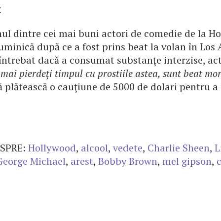
t
nul dintre cei mai buni actori de comedie de la H
uminică după ce a fost prins beat la volan în Los 
i întrebat dacă a consumat substanţe interzise, ac
mai pierdeţi timpul cu prostiile astea, sunt beat mor
ă plătească o cauţiune de 5000 de dolari pentru a f
SPRE:
Hollywood
,
alcool
,
vedete
,
Charlie Sheen
,
L
George Michael
,
arest
,
Bobby Brown
,
mel gipson
,