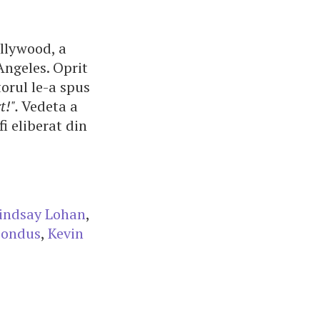
ollywood, a
Angeles. Oprit
torul le-a spus
t!".
Vedeta a
i eliberat din
indsay Lohan
,
condus
,
Kevin