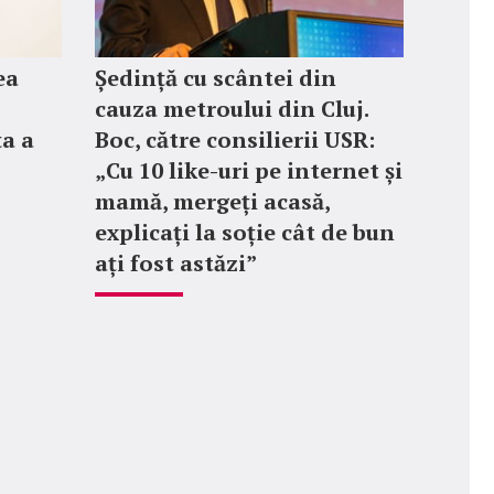
ea
Ședință cu scântei din
cauza metroului din Cluj.
ța a
Boc, către consilierii USR:
„Cu 10 like-uri pe internet și
mamă, mergeți acasă,
explicați la soție cât de bun
ați fost astăzi”