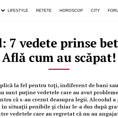
rezești mai des
Cât durează, cum te pregătești și cât
i în vârstă
de dureroasă este investigația
LIFESTYLE
RETETE
HOROSCOP
CITY
FOR
 7 vedete prinse bet
Află cum au scăpat!
plică la fel pentru toţi, indiferent de bani sa
nu sunt puţine vedetele care au avut probleme
entru că s-au crezut deasupra legii. Alcoolul a
 în situaţii penibile şi chiar le-a dus după grat
tre vedetele care au regretat că nu au angaja