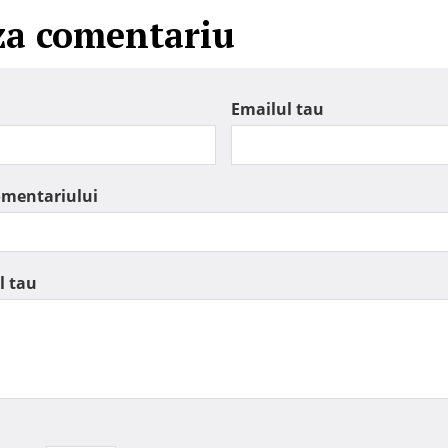
za comentariu
Emailul tau
omentariului
l tau