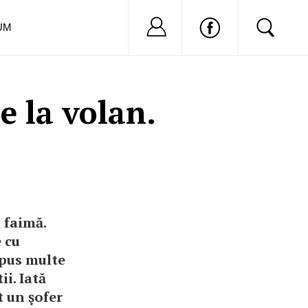
Nu ai cont?
Inregistreaza-
UM
e la volan.
u faimă.
 cu
 pus multe
ii. Iată
t un şofer