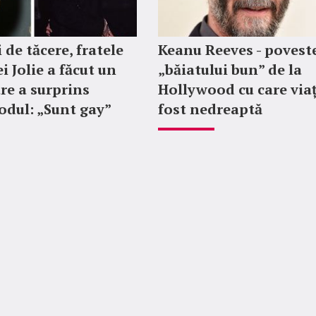
 de tăcere, fratele
Keanu Reeves - povest
i Jolie a făcut un
„băiatului bun” de la
re a surprins
Hollywood cu care via
dul: „Sunt gay”
fost nedreaptă