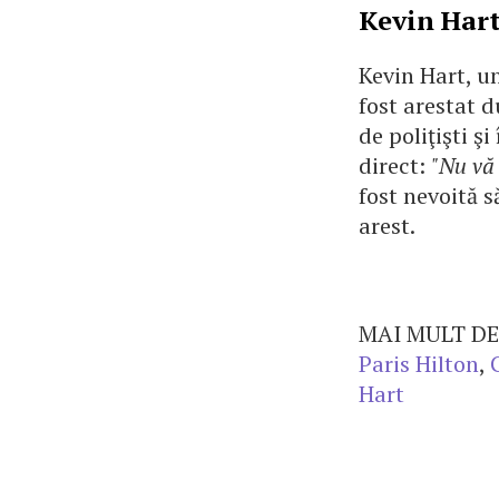
Kevin Har
Kevin Hart, u
fost arestat d
de poliţişti ş
direct:
"Nu vă 
fost nevoită s
arest.
MAI MULT DE
Paris Hilton
,
Hart