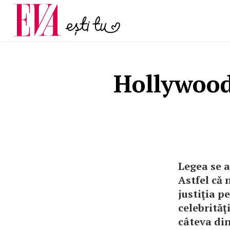
și 60 de ani. De ce te t
Carieră
pe măsură ce înaintez
Actualitate
Hollywood:
Legea se a
Astfel că 
justiţia p
celebrităţi
câteva din