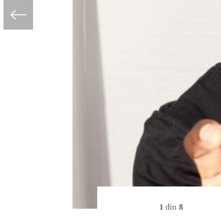
1
din
8