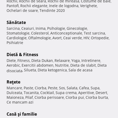
Rochii
Rochii de seara
Rochii de mireasa
Costume de baie
,
,
,
,
Pantofi
Rochii elegante
Inele de logodna
Verighete
,
,
,
,
Ochelari de soare
Tendinte 2020
,
Sănătate
Sarcina
Ceaiuri
Inima
Psihologie
Ginecologie
,
,
,
,
,
Stomatologie
Colesterol
Anticonceptionale
Test sarcina
,
,
,
,
Cardiologie
Oftalmologie
Avort
Ceai verde
HIV
Ortopedie
,
,
,
,
,
,
Psihiatrie
Dietă & Fitness
Diete
Fitness
Dieta Dukan
Relaxare
Yoga
Intretinere
,
,
,
,
,
,
Aerobic
Exercitii abdomen
Nutritie
Dieta de slabit
Dieta
,
,
,
,
Silueta
Dieta ketogenica
Sala de acasa
disociata
,
,
,
Reţete
Mancare
Paste
Ciorba
Peste
Sos
Salata
Cafea
Supa
,
,
,
,
,
,
,
,
Dulceata
Tocanita
Cocktail
Supa crema
Aperitive
Desert
,
,
,
,
,
,
Maioneza
Pilaf
Ciorba perisoare
Ciorba pui
Ciorba burta
,
,
,
,
,
Ce mancam azi
Casă şi familie