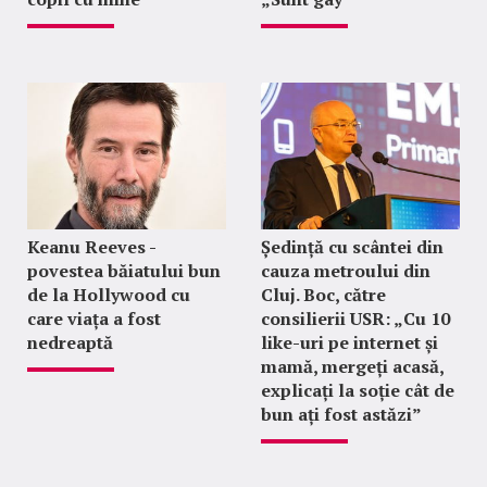
Keanu Reeves -
Ședință cu scântei din
povestea băiatului bun
cauza metroului din
de la Hollywood cu
Cluj. Boc, către
care viața a fost
consilierii USR: „Cu 10
nedreaptă
like-uri pe internet și
mamă, mergeți acasă,
explicați la soție cât de
bun ați fost astăzi”