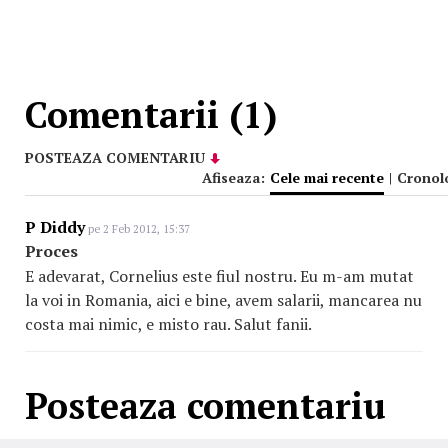
Comentarii (1)
POSTEAZA COMENTARIU
Afiseaza:
Cele mai recente
|
Cronol
P Diddy
pe 2 Feb 2012, 15:37
Proces
E adevarat, Cornelius este fiul nostru. Eu m-am mutat
la voi in Romania, aici e bine, avem salarii, mancarea nu
costa mai nimic, e misto rau. Salut fanii.
Posteaza comentariu