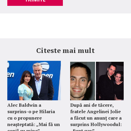
Citeste mai mult
Alec Baldwin a
După ani de tăcere,
surprins-o pe Hilaria
fratele Angelinei Jolie
cu o propunere
a făcut un anunț care a
neașteptată: „Mai fă un
surprins Hollywoodul:
copil cu mine”
„Sunt gay”