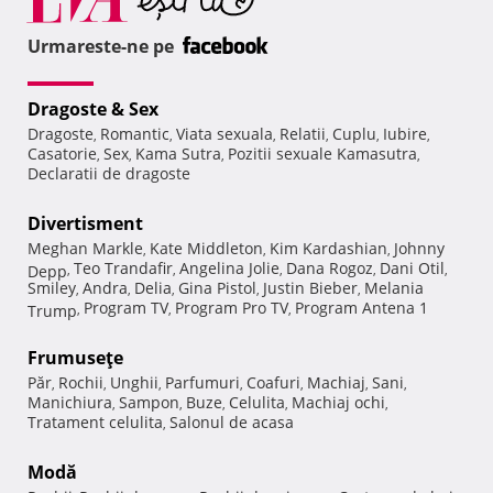
Urmareste-ne pe
Dragoste & Sex
Dragoste
Romantic
Viata sexuala
Relatii
Cuplu
Iubire
,
,
,
,
,
,
Casatorie
Sex
Kama Sutra
Pozitii sexuale Kamasutra
,
,
,
,
Declaratii de dragoste
Divertisment
Meghan Markle
Kate Middleton
Kim Kardashian
Johnny
,
,
,
Teo Trandafir
Angelina Jolie
Dana Rogoz
Dani Otil
Depp
,
,
,
,
,
Smiley
Andra
Delia
Gina Pistol
Justin Bieber
Melania
,
,
,
,
,
Program TV
Program Pro TV
Program Antena 1
Trump
,
,
,
Frumuseţe
Păr
Rochii
Unghii
Parfumuri
Coafuri
Machiaj
Sani
,
,
,
,
,
,
,
Manichiura
Sampon
Buze
Celulita
Machiaj ochi
,
,
,
,
,
Tratament celulita
Salonul de acasa
,
Modă