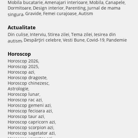
Mobila bucatarie
Amenajari interioare
Mobila
Canapele
,
,
,
,
Dormitoare
Design interior
Parenting
Jurnal de mama
,
,
,
Gravide
Femei curajoase
Autism
singura
,
,
,
Actualitate
Din culise
Interviu
Stirea zilei
Tema zilei
Iesirea din
,
,
,
,
Despărţiri celebre
Vesti Bune
Covid-19
Pandemie
autism
,
,
,
,
Horoscop
Horoscop 2026
,
Horoscop 2025
,
Horoscop azi
,
Horoscop dragoste
,
Horoscop chinezesc
,
Astrologie
,
Horoscop lunar
,
Horoscop rac azi
,
Horoscop gemeni azi
,
Horoscop fecioara azi
,
Horoscop taur azi
,
Horoscop capricorn azi
,
Horoscop scorpion azi
,
Horoscop sagetator azi
,