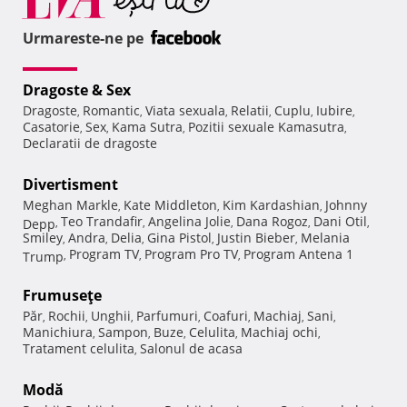
Urmareste-ne pe
Dragoste & Sex
Dragoste
Romantic
Viata sexuala
Relatii
Cuplu
Iubire
,
,
,
,
,
,
Casatorie
Sex
Kama Sutra
Pozitii sexuale Kamasutra
,
,
,
,
Declaratii de dragoste
Divertisment
Meghan Markle
Kate Middleton
Kim Kardashian
Johnny
,
,
,
Teo Trandafir
Angelina Jolie
Dana Rogoz
Dani Otil
Depp
,
,
,
,
,
Smiley
Andra
Delia
Gina Pistol
Justin Bieber
Melania
,
,
,
,
,
Program TV
Program Pro TV
Program Antena 1
Trump
,
,
,
Frumuseţe
Păr
Rochii
Unghii
Parfumuri
Coafuri
Machiaj
Sani
,
,
,
,
,
,
,
Manichiura
Sampon
Buze
Celulita
Machiaj ochi
,
,
,
,
,
Tratament celulita
Salonul de acasa
,
Modă