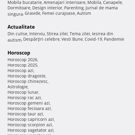
Mobila bucatarie
Amenajari interioare
Mobila
Canapele
,
,
,
,
Dormitoare
Design interior
Parenting
Jurnal de mama
,
,
,
Gravide
Femei curajoase
Autism
singura
,
,
,
Actualitate
Din culise
Interviu
Stirea zilei
Tema zilei
Iesirea din
,
,
,
,
Despărţiri celebre
Vesti Bune
Covid-19
Pandemie
autism
,
,
,
,
Horoscop
Horoscop 2026
,
Horoscop 2025
,
Horoscop azi
,
Horoscop dragoste
,
Horoscop chinezesc
,
Astrologie
,
Horoscop lunar
,
Horoscop rac azi
,
Horoscop gemeni azi
,
Horoscop fecioara azi
,
Horoscop taur azi
,
Horoscop capricorn azi
,
Horoscop scorpion azi
,
Horoscop sagetator azi
,