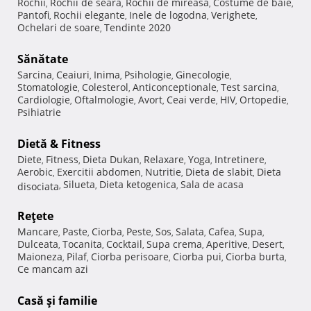
Rochii
Rochii de seara
Rochii de mireasa
Costume de baie
,
,
,
,
Pantofi
Rochii elegante
Inele de logodna
Verighete
,
,
,
,
Ochelari de soare
Tendinte 2020
,
Sănătate
Sarcina
Ceaiuri
Inima
Psihologie
Ginecologie
,
,
,
,
,
Stomatologie
Colesterol
Anticonceptionale
Test sarcina
,
,
,
,
Cardiologie
Oftalmologie
Avort
Ceai verde
HIV
Ortopedie
,
,
,
,
,
,
Psihiatrie
Dietă & Fitness
Diete
Fitness
Dieta Dukan
Relaxare
Yoga
Intretinere
,
,
,
,
,
,
Aerobic
Exercitii abdomen
Nutritie
Dieta de slabit
Dieta
,
,
,
,
Silueta
Dieta ketogenica
Sala de acasa
disociata
,
,
,
Reţete
Mancare
Paste
Ciorba
Peste
Sos
Salata
Cafea
Supa
,
,
,
,
,
,
,
,
Dulceata
Tocanita
Cocktail
Supa crema
Aperitive
Desert
,
,
,
,
,
,
Maioneza
Pilaf
Ciorba perisoare
Ciorba pui
Ciorba burta
,
,
,
,
,
Ce mancam azi
Casă şi familie