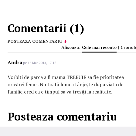
Comentarii (1)
POSTEAZA COMENTARIU
Afiseaza:
Cele mai recente
|
Cronol
Andra
pe 18 Mar 2014, 17:16
..
Vorbiti de parca a fi mama TREBUIE sa fie prioritatea
oricărei femei. Nu toată lumea tânjește dupa viata de
familie,cred ca e timpul sa va treziți la realitate.
Posteaza comentariu