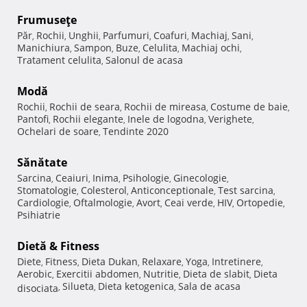
Frumuseţe
Păr
Rochii
Unghii
Parfumuri
Coafuri
Machiaj
Sani
,
,
,
,
,
,
,
Manichiura
Sampon
Buze
Celulita
Machiaj ochi
,
,
,
,
,
Tratament celulita
Salonul de acasa
,
Modă
Rochii
Rochii de seara
Rochii de mireasa
Costume de baie
,
,
,
,
Pantofi
Rochii elegante
Inele de logodna
Verighete
,
,
,
,
Ochelari de soare
Tendinte 2020
,
Sănătate
Sarcina
Ceaiuri
Inima
Psihologie
Ginecologie
,
,
,
,
,
Stomatologie
Colesterol
Anticonceptionale
Test sarcina
,
,
,
,
Cardiologie
Oftalmologie
Avort
Ceai verde
HIV
Ortopedie
,
,
,
,
,
,
Psihiatrie
Dietă & Fitness
Diete
Fitness
Dieta Dukan
Relaxare
Yoga
Intretinere
,
,
,
,
,
,
Aerobic
Exercitii abdomen
Nutritie
Dieta de slabit
Dieta
,
,
,
,
Silueta
Dieta ketogenica
Sala de acasa
disociata
,
,
,