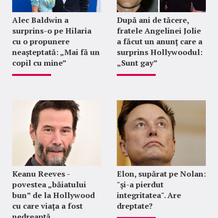
Alec Baldwin a
După ani de tăcere,
surprins-o pe Hilaria
fratele Angelinei Jolie
cu o propunere
a făcut un anunț care a
neașteptată: „Mai fă un
surprins Hollywoodul:
copil cu mine”
„Sunt gay”
Keanu Reeves -
Elon, supărat pe Nolan:
povestea „băiatului
"şi-a pierdut
bun” de la Hollywood
integritatea". Are
cu care viața a fost
dreptate?
nedreaptă