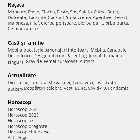
Reţete
Mancare
Paste
Ciorba
Peste
Sos
Salata
Cafea
Supa
,
,
,
,
,
,
,
,
Dulceata
Tocanita
Cocktail
Supa crema
Aperitive
Desert
,
,
,
,
,
,
Maioneza
Pilaf
Ciorba perisoare
Ciorba pui
Ciorba burta
,
,
,
,
,
Ce mancam azi
Casă şi familie
Mobila bucatarie
Amenajari interioare
Mobila
Canapele
,
,
,
,
Dormitoare
Design interior
Parenting
Jurnal de mama
,
,
,
Gravide
Femei curajoase
Autism
singura
,
,
,
Actualitate
Din culise
Interviu
Stirea zilei
Tema zilei
Iesirea din
,
,
,
,
Despărţiri celebre
Vesti Bune
Covid-19
Pandemie
autism
,
,
,
,
Horoscop
Horoscop 2026
,
Horoscop 2025
,
Horoscop azi
,
Horoscop dragoste
,
Horoscop chinezesc
,
Astrologie
,