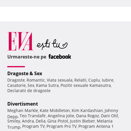
Urmareste-ne pe
Dragoste & Sex
Dragoste
Romantic
Viata sexuala
Relatii
Cuplu
Iubire
,
,
,
,
,
,
Casatorie
Sex
Kama Sutra
Pozitii sexuale Kamasutra
,
,
,
,
Declaratii de dragoste
Divertisment
Meghan Markle
Kate Middleton
Kim Kardashian
Johnny
,
,
,
Teo Trandafir
Angelina Jolie
Dana Rogoz
Dani Otil
Depp
,
,
,
,
,
Smiley
Andra
Delia
Gina Pistol
Justin Bieber
Melania
,
,
,
,
,
Program TV
Program Pro TV
Program Antena 1
Trump
,
,
,