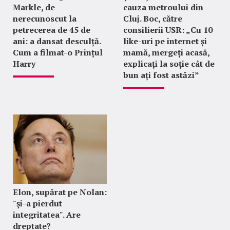
Markle, de
cauza metroului din
nerecunoscut la
Cluj. Boc, către
petrecerea de 45 de
consilierii USR: „Cu 10
ani: a dansat desculță.
like-uri pe internet și
Cum a filmat-o Prințul
mamă, mergeți acasă,
Harry
explicați la soție cât de
bun ați fost astăzi”
Elon, supărat pe Nolan:
"şi-a pierdut
integritatea". Are
dreptate?