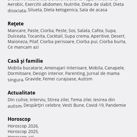
Aerobic
Exercitii abdomen
Nutritie
Dieta de slabit
Dieta
,
,
,
,
Silueta
Dieta ketogenica
Sala de acasa
disociata
,
,
,
Reţete
Mancare
Paste
Ciorba
Peste
Sos
Salata
Cafea
Supa
,
,
,
,
,
,
,
,
Dulceata
Tocanita
Cocktail
Supa crema
Aperitive
Desert
,
,
,
,
,
,
Maioneza
Pilaf
Ciorba perisoare
Ciorba pui
Ciorba burta
,
,
,
,
,
Ce mancam azi
Casă şi familie
Mobila bucatarie
Amenajari interioare
Mobila
Canapele
,
,
,
,
Dormitoare
Design interior
Parenting
Jurnal de mama
,
,
,
Gravide
Femei curajoase
Autism
singura
,
,
,
Actualitate
Din culise
Interviu
Stirea zilei
Tema zilei
Iesirea din
,
,
,
,
Despărţiri celebre
Vesti Bune
Covid-19
Pandemie
autism
,
,
,
,
Horoscop
Horoscop 2026
,
Horoscop 2025
,
Horoscop azi