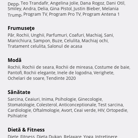
Teo Trandafir
Angelina Jolie
Dana Rogoz
Dani Otil
Depp
,
,
,
,
,
Smiley
Andra
Delia
Gina Pistol
Justin Bieber
Melania
,
,
,
,
,
Program TV
Program Pro TV
Program Antena 1
Trump
,
,
,
Frumuseţe
Păr
Rochii
Unghii
Parfumuri
Coafuri
Machiaj
Sani
,
,
,
,
,
,
,
Manichiura
Sampon
Buze
Celulita
Machiaj ochi
,
,
,
,
,
Tratament celulita
Salonul de acasa
,
Modă
Rochii
Rochii de seara
Rochii de mireasa
Costume de baie
,
,
,
,
Pantofi
Rochii elegante
Inele de logodna
Verighete
,
,
,
,
Ochelari de soare
Tendinte 2020
,
Sănătate
Sarcina
Ceaiuri
Inima
Psihologie
Ginecologie
,
,
,
,
,
Stomatologie
Colesterol
Anticonceptionale
Test sarcina
,
,
,
,
Cardiologie
Oftalmologie
Avort
Ceai verde
HIV
Ortopedie
,
,
,
,
,
,
Psihiatrie
Dietă & Fitness
Diete
Fitness
Dieta Dukan
Relaxare
Yoga
Intretinere
,
,
,
,
,
,