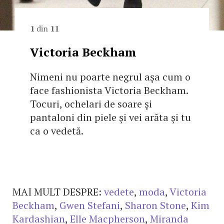
1
din
11
Victoria Beckham
Nimeni nu poarte negrul aşa cum o
face fashionista Victoria Beckham.
Tocuri, ochelari de soare şi
pantaloni din piele şi vei arăta şi tu
ca o vedetă.
MAI MULT DESPRE:
vedete
,
moda
,
Victoria
Beckham
,
Gwen Stefani
,
Sharon Stone
,
Kim
Kardashian
,
Elle Macpherson
,
Miranda