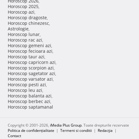
Horoscop 2026
,
Horoscop 2025
,
Horoscop azi
,
Horoscop dragoste
,
Horoscop chinezesc
,
Astrologie
,
Horoscop lunar
,
Horoscop rac azi
,
Horoscop gemeni azi
,
Horoscop fecioara azi
,
Horoscop taur azi
,
Horoscop capricorn azi
,
Horoscop scorpion azi
,
Horoscop sagetator azi
,
Horoscop varsator azi
,
Horoscop pesti azi
,
Horoscop leu azi
,
Horoscop balanta azi
,
Horoscop berbec azi
,
Horoscop saptamanal
Copyright © 2001-2026,
iMedia Plus Group
. Toate drepturile rezervate
Politica de confidențialitate
|
Termeni si conditii
|
Redacţia
|
Contact