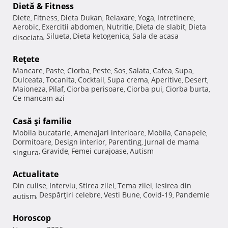
Dietă & Fitness
Diete
Fitness
Dieta Dukan
Relaxare
Yoga
Intretinere
,
,
,
,
,
,
Aerobic
Exercitii abdomen
Nutritie
Dieta de slabit
Dieta
,
,
,
,
Silueta
Dieta ketogenica
Sala de acasa
disociata
,
,
,
Reţete
Mancare
Paste
Ciorba
Peste
Sos
Salata
Cafea
Supa
,
,
,
,
,
,
,
,
Dulceata
Tocanita
Cocktail
Supa crema
Aperitive
Desert
,
,
,
,
,
,
Maioneza
Pilaf
Ciorba perisoare
Ciorba pui
Ciorba burta
,
,
,
,
,
Ce mancam azi
Casă şi familie
Mobila bucatarie
Amenajari interioare
Mobila
Canapele
,
,
,
,
Dormitoare
Design interior
Parenting
Jurnal de mama
,
,
,
Gravide
Femei curajoase
Autism
singura
,
,
,
Actualitate
Din culise
Interviu
Stirea zilei
Tema zilei
Iesirea din
,
,
,
,
Despărţiri celebre
Vesti Bune
Covid-19
Pandemie
autism
,
,
,
,
Horoscop