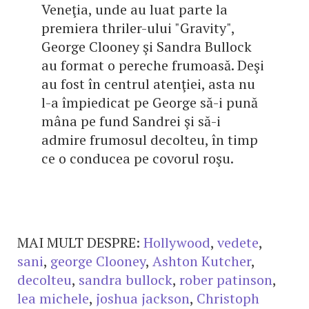
Veneţia, unde au luat parte la
premiera thriler-ului "Gravity",
George Clooney şi Sandra Bullock
au format o pereche frumoasă. Deşi
au fost în centrul atenţiei, asta nu
l-a împiedicat pe George să-i pună
mâna pe fund Sandrei şi să-i
admire frumosul decolteu, în timp
ce o conducea pe covorul roşu.
MAI MULT DESPRE:
Hollywood
,
vedete
,
sani
,
george Clooney
,
Ashton Kutcher
,
decolteu
,
sandra bullock
,
rober patinson
,
lea michele
,
joshua jackson
,
Christoph