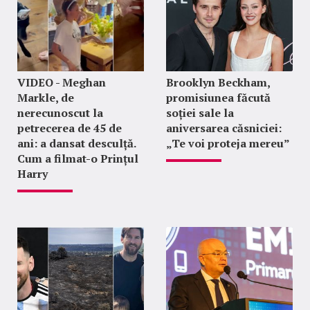
VIDEO - Meghan
Brooklyn Beckham,
Markle, de
promisiunea făcută
nerecunoscut la
soției sale la
petrecerea de 45 de
aniversarea căsniciei:
ani: a dansat desculță.
„Te voi proteja mereu”
Cum a filmat-o Prințul
Harry