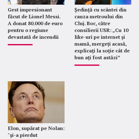
Gest impresionant
Ședință cu scântei din
făcut de Lionel Messi.
cauza metroului din
A donat 80.000 de euro
Cluj. Boc, către
pentru o regiune
consilierii USR: „Cu 10
devastată de incendii
like-uri pe internet și
mamă, mergeți acasă,
explicați la soție cât de
bun ați fost astăzi”
Elon, supărat pe Nolan:
"şi-a pierdut