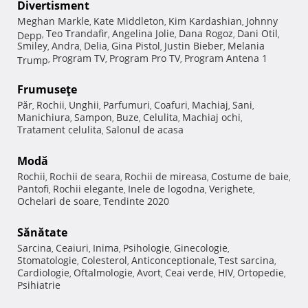
Divertisment
Meghan Markle
Kate Middleton
Kim Kardashian
Johnny
,
,
,
Teo Trandafir
Angelina Jolie
Dana Rogoz
Dani Otil
Depp
,
,
,
,
,
Smiley
Andra
Delia
Gina Pistol
Justin Bieber
Melania
,
,
,
,
,
Program TV
Program Pro TV
Program Antena 1
Trump
,
,
,
Frumuseţe
Păr
Rochii
Unghii
Parfumuri
Coafuri
Machiaj
Sani
,
,
,
,
,
,
,
Manichiura
Sampon
Buze
Celulita
Machiaj ochi
,
,
,
,
,
Tratament celulita
Salonul de acasa
,
Modă
Rochii
Rochii de seara
Rochii de mireasa
Costume de baie
,
,
,
,
Pantofi
Rochii elegante
Inele de logodna
Verighete
,
,
,
,
Ochelari de soare
Tendinte 2020
,
Sănătate
Sarcina
Ceaiuri
Inima
Psihologie
Ginecologie
,
,
,
,
,
Stomatologie
Colesterol
Anticonceptionale
Test sarcina
,
,
,
,
Cardiologie
Oftalmologie
Avort
Ceai verde
HIV
Ortopedie
,
,
,
,
,
,
Psihiatrie