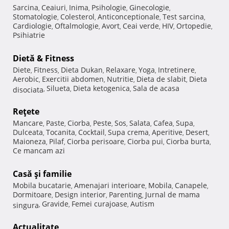
Sarcina
Ceaiuri
Inima
Psihologie
Ginecologie
,
,
,
,
,
Stomatologie
Colesterol
Anticonceptionale
Test sarcina
,
,
,
,
Cardiologie
Oftalmologie
Avort
Ceai verde
HIV
Ortopedie
,
,
,
,
,
,
Psihiatrie
Dietă & Fitness
Diete
Fitness
Dieta Dukan
Relaxare
Yoga
Intretinere
,
,
,
,
,
,
Aerobic
Exercitii abdomen
Nutritie
Dieta de slabit
Dieta
,
,
,
,
Silueta
Dieta ketogenica
Sala de acasa
disociata
,
,
,
Reţete
Mancare
Paste
Ciorba
Peste
Sos
Salata
Cafea
Supa
,
,
,
,
,
,
,
,
Dulceata
Tocanita
Cocktail
Supa crema
Aperitive
Desert
,
,
,
,
,
,
Maioneza
Pilaf
Ciorba perisoare
Ciorba pui
Ciorba burta
,
,
,
,
,
Ce mancam azi
Casă şi familie
Mobila bucatarie
Amenajari interioare
Mobila
Canapele
,
,
,
,
Dormitoare
Design interior
Parenting
Jurnal de mama
,
,
,
Gravide
Femei curajoase
Autism
singura
,
,
,
Actualitate