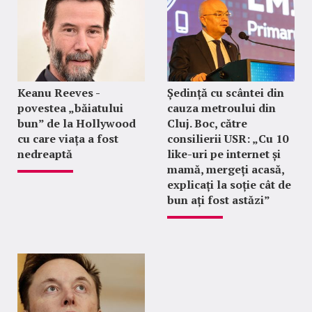
Keanu Reeves -
Ședință cu scântei din
povestea „băiatului
cauza metroului din
bun” de la Hollywood
Cluj. Boc, către
cu care viața a fost
consilierii USR: „Cu 10
nedreaptă
like-uri pe internet și
mamă, mergeți acasă,
explicați la soție cât de
bun ați fost astăzi”