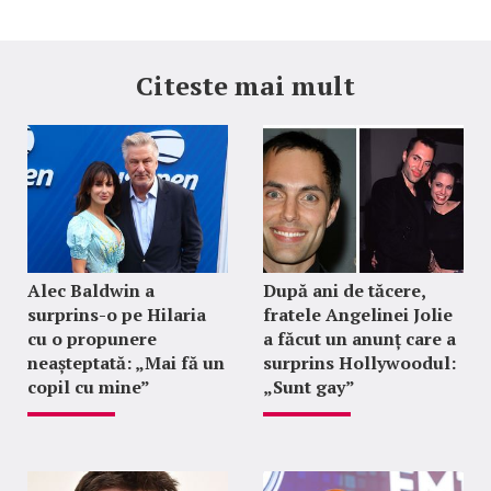
Citeste mai mult
Alec Baldwin a
După ani de tăcere,
surprins-o pe Hilaria
fratele Angelinei Jolie
cu o propunere
a făcut un anunț care a
neașteptată: „Mai fă un
surprins Hollywoodul:
copil cu mine”
„Sunt gay”