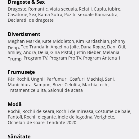
Dragoste & Sex
Dragoste
Romantic
Viata sexuala
Relatii
Cuplu
Iubire
,
,
,
,
,
,
Casatorie
Sex
Kama Sutra
Pozitii sexuale Kamasutra
,
,
,
,
Declaratii de dragoste
Divertisment
Meghan Markle
Kate Middleton
Kim Kardashian
Johnny
,
,
,
Teo Trandafir
Angelina Jolie
Dana Rogoz
Dani Otil
Depp
,
,
,
,
,
Smiley
Andra
Delia
Gina Pistol
Justin Bieber
Melania
,
,
,
,
,
Program TV
Program Pro TV
Program Antena 1
Trump
,
,
,
Frumuseţe
Păr
Rochii
Unghii
Parfumuri
Coafuri
Machiaj
Sani
,
,
,
,
,
,
,
Manichiura
Sampon
Buze
Celulita
Machiaj ochi
,
,
,
,
,
Tratament celulita
Salonul de acasa
,
Modă
Rochii
Rochii de seara
Rochii de mireasa
Costume de baie
,
,
,
,
Pantofi
Rochii elegante
Inele de logodna
Verighete
,
,
,
,
Ochelari de soare
Tendinte 2020
,
Sănătate