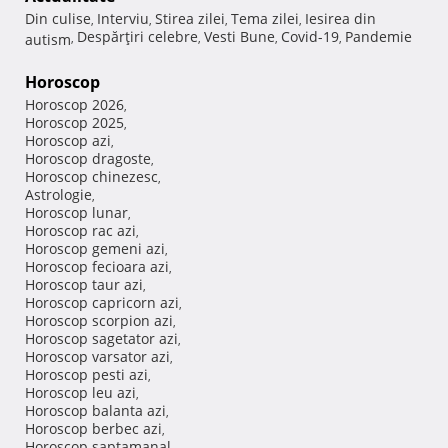
Din culise
Interviu
Stirea zilei
Tema zilei
Iesirea din
,
,
,
,
Despărţiri celebre
Vesti Bune
Covid-19
Pandemie
autism
,
,
,
,
Horoscop
Horoscop 2026
,
Horoscop 2025
,
Horoscop azi
,
Horoscop dragoste
,
Horoscop chinezesc
,
Astrologie
,
Horoscop lunar
,
Horoscop rac azi
,
Horoscop gemeni azi
,
Horoscop fecioara azi
,
Horoscop taur azi
,
Horoscop capricorn azi
,
Horoscop scorpion azi
,
Horoscop sagetator azi
,
Horoscop varsator azi
,
Horoscop pesti azi
,
Horoscop leu azi
,
Horoscop balanta azi
,
Horoscop berbec azi
,
Horoscop saptamanal