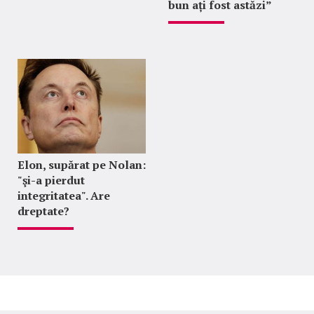
bun ați fost astăzi”
Elon, supărat pe Nolan:
"şi-a pierdut
integritatea". Are
dreptate?