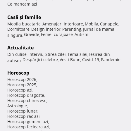
Ce mancam azi
Casă şi familie
Mobila bucatarie
Amenajari interioare
Mobila
Canapele
,
,
,
,
Dormitoare
Design interior
Parenting
Jurnal de mama
,
,
,
Gravide
Femei curajoase
Autism
singura
,
,
,
Actualitate
Din culise
Interviu
Stirea zilei
Tema zilei
Iesirea din
,
,
,
,
Despărţiri celebre
Vesti Bune
Covid-19
Pandemie
autism
,
,
,
,
Horoscop
Horoscop 2026
,
Horoscop 2025
,
Horoscop azi
,
Horoscop dragoste
,
Horoscop chinezesc
,
Astrologie
,
Horoscop lunar
,
Horoscop rac azi
,
Horoscop gemeni azi
,
Horoscop fecioara azi
,