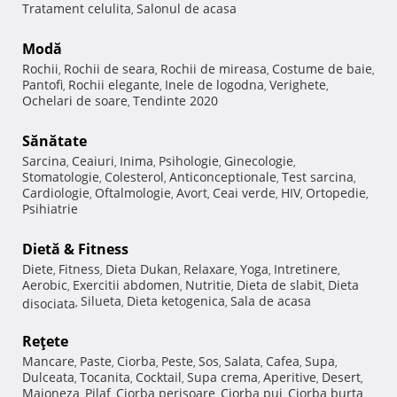
Tratament celulita
Salonul de acasa
,
Modă
Rochii
Rochii de seara
Rochii de mireasa
Costume de baie
,
,
,
,
Pantofi
Rochii elegante
Inele de logodna
Verighete
,
,
,
,
Ochelari de soare
Tendinte 2020
,
Sănătate
Sarcina
Ceaiuri
Inima
Psihologie
Ginecologie
,
,
,
,
,
Stomatologie
Colesterol
Anticonceptionale
Test sarcina
,
,
,
,
Cardiologie
Oftalmologie
Avort
Ceai verde
HIV
Ortopedie
,
,
,
,
,
,
Psihiatrie
Dietă & Fitness
Diete
Fitness
Dieta Dukan
Relaxare
Yoga
Intretinere
,
,
,
,
,
,
Aerobic
Exercitii abdomen
Nutritie
Dieta de slabit
Dieta
,
,
,
,
Silueta
Dieta ketogenica
Sala de acasa
disociata
,
,
,
Reţete
Mancare
Paste
Ciorba
Peste
Sos
Salata
Cafea
Supa
,
,
,
,
,
,
,
,
Dulceata
Tocanita
Cocktail
Supa crema
Aperitive
Desert
,
,
,
,
,
,
Maioneza
Pilaf
Ciorba perisoare
Ciorba pui
Ciorba burta
,
,
,
,
,