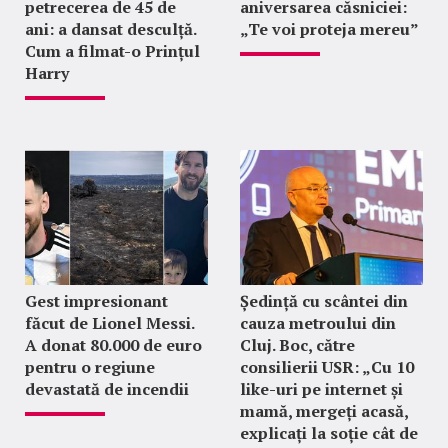
petrecerea de 45 de
aniversarea căsniciei:
ani: a dansat desculță.
„Te voi proteja mereu”
Cum a filmat-o Prințul
Harry
Gest impresionant
Ședință cu scântei din
făcut de Lionel Messi.
cauza metroului din
A donat 80.000 de euro
Cluj. Boc, către
pentru o regiune
consilierii USR: „Cu 10
devastată de incendii
like-uri pe internet și
mamă, mergeți acasă,
explicați la soție cât de