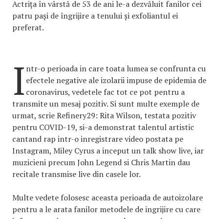
Actrița în vârstă de 53 de ani le-a dezvăluit fanilor cei
patru pași de îngrijire a tenului și exfoliantul ei
preferat.
I
ntr-o perioada in care toata lumea se confrunta cu
efectele negative ale izolarii impuse de epidemia de
coronavirus, vedetele fac tot ce pot pentru a
transmite un mesaj pozitiv. Si sunt multe exemple de
urmat, scrie Refinery29: Rita Wilson, testata pozitiv
pentru COVID-19, si-a demonstrat talentul artistic
cantand rap intr-o inregistrare video postata pe
Instagram, Miley Cyrus a inceput un talk show live, iar
muzicieni precum John Legend si Chris Martin dau
recitale transmise live din casele lor.
Multe vedete folosesc aceasta perioada de autoizolare
pentru a le arata fanilor metodele de ingrijire cu care