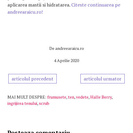
aplicarea mastii si hidratarea.
Citeste continuarea pe
andreearaicu.ro!
De
andreearaicu.ro
4 Aprilie 2020
articolul precedent
articolul urmator
MAI MULT DESPRE:
frumusete
,
ten
,
vedete
,
Halle Berry
,
ingrijirea tenului
,
scrub
Posteaza comentariu