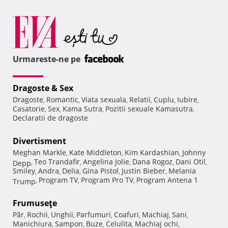
Urmareste-ne pe
Dragoste & Sex
Dragoste
Romantic
Viata sexuala
Relatii
Cuplu
Iubire
,
,
,
,
,
,
Casatorie
Sex
Kama Sutra
Pozitii sexuale Kamasutra
,
,
,
,
Declaratii de dragoste
Divertisment
Meghan Markle
Kate Middleton
Kim Kardashian
Johnny
,
,
,
Teo Trandafir
Angelina Jolie
Dana Rogoz
Dani Otil
Depp
,
,
,
,
,
Smiley
Andra
Delia
Gina Pistol
Justin Bieber
Melania
,
,
,
,
,
Program TV
Program Pro TV
Program Antena 1
Trump
,
,
,
Frumuseţe
Păr
Rochii
Unghii
Parfumuri
Coafuri
Machiaj
Sani
,
,
,
,
,
,
,
Manichiura
Sampon
Buze
Celulita
Machiaj ochi
,
,
,
,
,