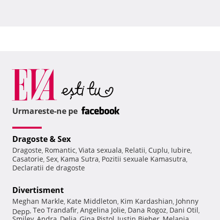
Urmareste-ne pe
Dragoste & Sex
Dragoste
Romantic
Viata sexuala
Relatii
Cuplu
Iubire
,
,
,
,
,
,
Casatorie
Sex
Kama Sutra
Pozitii sexuale Kamasutra
,
,
,
,
Declaratii de dragoste
Divertisment
Meghan Markle
Kate Middleton
Kim Kardashian
Johnny
,
,
,
Teo Trandafir
Angelina Jolie
Dana Rogoz
Dani Otil
Depp
,
,
,
,
,
Smiley
Andra
Delia
Gina Pistol
Justin Bieber
Melania
,
,
,
,
,