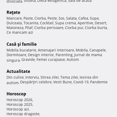
Silueta
Dieta ketogenica
Sala de acasa
disociata
,
,
,
Reţete
Mancare
Paste
Ciorba
Peste
Sos
Salata
Cafea
Supa
,
,
,
,
,
,
,
,
Dulceata
Tocanita
Cocktail
Supa crema
Aperitive
Desert
,
,
,
,
,
,
Maioneza
Pilaf
Ciorba perisoare
Ciorba pui
Ciorba burta
,
,
,
,
,
Ce mancam azi
Casă şi familie
Mobila bucatarie
Amenajari interioare
Mobila
Canapele
,
,
,
,
Dormitoare
Design interior
Parenting
Jurnal de mama
,
,
,
Gravide
Femei curajoase
Autism
singura
,
,
,
Actualitate
Din culise
Interviu
Stirea zilei
Tema zilei
Iesirea din
,
,
,
,
Despărţiri celebre
Vesti Bune
Covid-19
Pandemie
autism
,
,
,
,
Horoscop
Horoscop 2026
,
Horoscop 2025
,
Horoscop azi
,
Horoscop dragoste
,