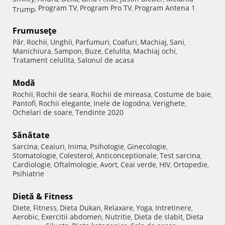
Program TV
Program Pro TV
Program Antena 1
Trump
,
,
,
Frumuseţe
Păr
Rochii
Unghii
Parfumuri
Coafuri
Machiaj
Sani
,
,
,
,
,
,
,
Manichiura
Sampon
Buze
Celulita
Machiaj ochi
,
,
,
,
,
Tratament celulita
Salonul de acasa
,
Modă
Rochii
Rochii de seara
Rochii de mireasa
Costume de baie
,
,
,
,
Pantofi
Rochii elegante
Inele de logodna
Verighete
,
,
,
,
Ochelari de soare
Tendinte 2020
,
Sănătate
Sarcina
Ceaiuri
Inima
Psihologie
Ginecologie
,
,
,
,
,
Stomatologie
Colesterol
Anticonceptionale
Test sarcina
,
,
,
,
Cardiologie
Oftalmologie
Avort
Ceai verde
HIV
Ortopedie
,
,
,
,
,
,
Psihiatrie
Dietă & Fitness
Diete
Fitness
Dieta Dukan
Relaxare
Yoga
Intretinere
,
,
,
,
,
,
Aerobic
Exercitii abdomen
Nutritie
Dieta de slabit
Dieta
,
,
,
,