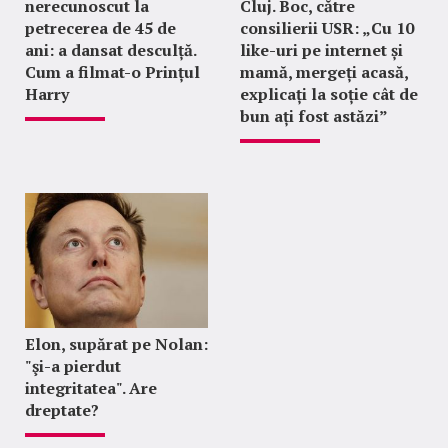
nerecunoscut la
Cluj. Boc, către
petrecerea de 45 de
consilierii USR: „Cu 10
ani: a dansat desculță.
like-uri pe internet și
Cum a filmat-o Prințul
mamă, mergeți acasă,
Harry
explicați la soție cât de
bun ați fost astăzi”
Elon, supărat pe Nolan:
"şi-a pierdut
integritatea". Are
dreptate?