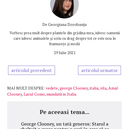
De
Georgiana Dorobanțu
Vorbesc prea mult despre plantele din grădina mea, iubesc oamenii
care iubesc animalele și scriu cu drag despre tot ce este nou în
frumusețe și modă
29 Iulie 2021
articolul precedent
articolul urmator
MAI MULT DESPRE:
vedete
,
george Clooney
,
italia
,
vila
,
Amal
Clooney
,
Lacul Como
,
inundatii in Italia
Pe aceeasi tema...
George Clooney, un tată generos: Starul a