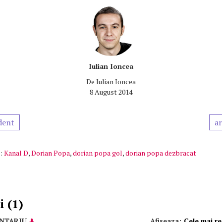
Iulian Ioncea
De
Iulian Ioncea
8 August 2014
dent
ar
:
Kanal D
,
Dorian Popa
,
dorian popa gol
,
dorian popa dezbracat
 (1)
NTARIU
Afiseaza:
Cele mai r