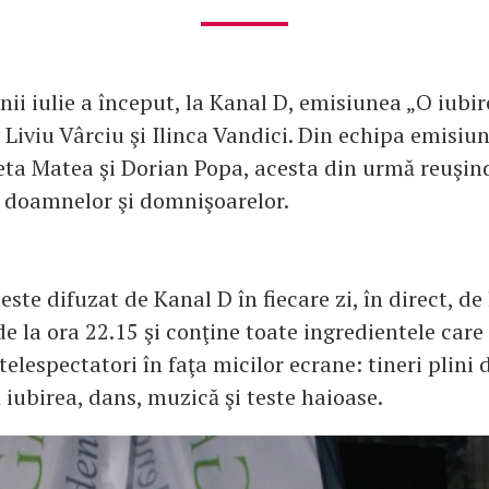
unii iulie a început, la Kanal D, emisiunea „O iubir
Liviu Vârciu şi Ilinca Vandici. Din echipa emisiun
leta Matea şi Dorian Popa, acesta din urmă reuşin
le doamnelor şi domnişoarelor.
este difuzat de Kanal D în fiecare zi, în direct, de
 de la ora 22.15 şi conţine toate ingredientele care 
telespectatori în faţa micilor ecrane: tineri plini 
 iubirea, dans, muzică şi teste haioase.