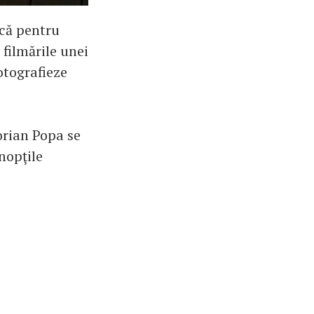
scă pentru
 filmările unei
fotografieze
orian Popa se
nopţile