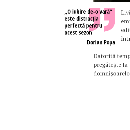
„O iubire de-o vară“
Liv
este distracţia
emi
perfectă pentru
edi
acest sezon
înt
Dorian Popa
Datorită tempe
pregăteşte la 
domnişoarelor