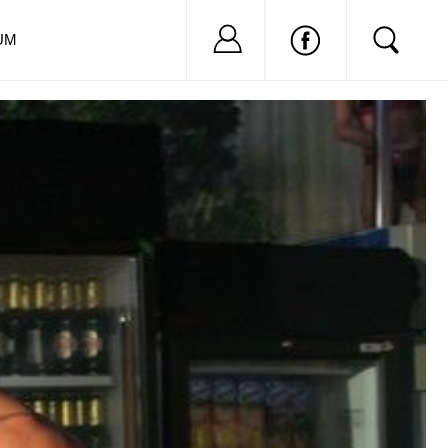
Nu ai cont?
Inregistreaza-
UM