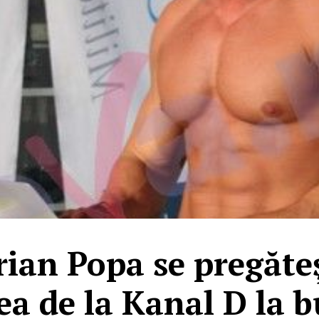
ian Popa se pregăte
a de la Kanal D la b