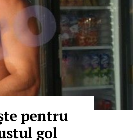
şte pentru
ustul gol