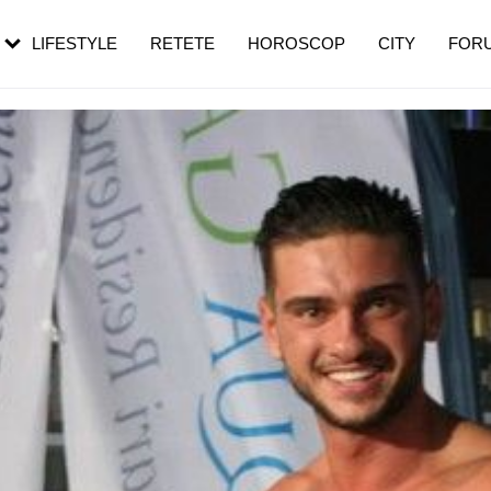
rebui să mergi
și 60 de ani. De ce te trezești mai des
pe măsură ce înaintezi în vârstă
LIFESTYLE
RETETE
HOROSCOP
CITY
FOR