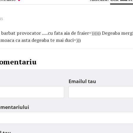
33
 barbat provocator .....cu fata aia de fraier=)))))) Degeaba mergi 
o moaca ca asta degeaba te mai duci=)))
comentariu
Emailul tau
omentariului
l tau