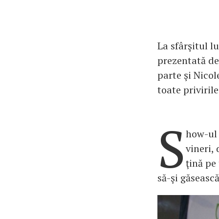
La sfârşitul l
prezentată de 
parte şi Nico
toate priviri
S
how-ul 
vineri,
ţină pe 
să-şi găsească