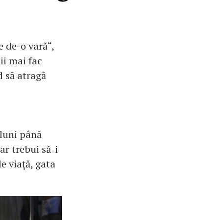
e de-o vară“,
ii mai fac
d să atragă
 luni până
ar trebui să-i
de viaţă, gata