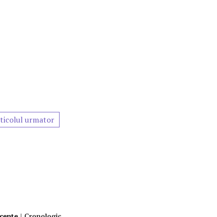
ticolul urmator
ecente
|
Cronologic