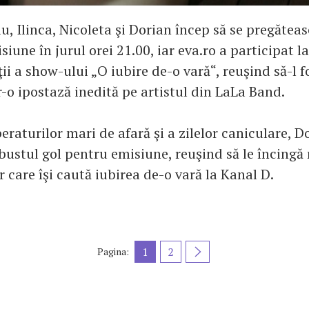
iu, Ilinca, Nicoleta şi Dorian încep să se pregătea
siune în jurul orei 21.00, iar eva.ro a participat la
ţii a show-ului „O iubire de-o vară“, reuşind să-l 
r-o ipostază inedită pe artistul din LaLa Band.
raturilor mari de afară şi a zilelor caniculare, D
bustul gol pentru emisiune, reuşind să le încingă 
 care îşi caută iubirea de-o vară la Kanal D.
1
2
Pagina: