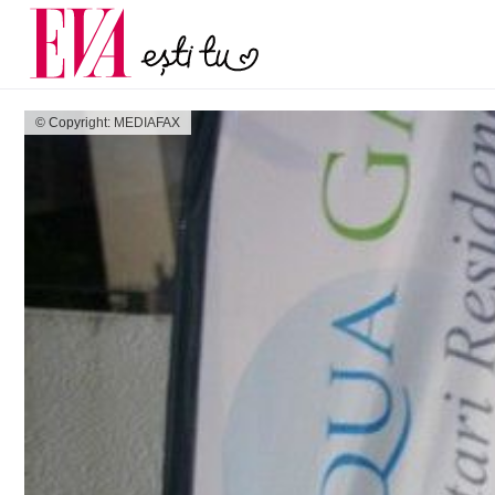
menopauză și când ar t
Carieră
la medic
Actualitate
© Copyright: MEDIAFAX