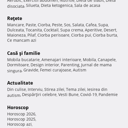
Aerobic
Exercitii abdomen
Nutritie
Dieta de slabit
Dieta
,
,
,
,
Silueta
Dieta ketogenica
Sala de acasa
disociata
,
,
,
Reţete
Mancare
Paste
Ciorba
Peste
Sos
Salata
Cafea
Supa
,
,
,
,
,
,
,
,
Dulceata
Tocanita
Cocktail
Supa crema
Aperitive
Desert
,
,
,
,
,
,
Maioneza
Pilaf
Ciorba perisoare
Ciorba pui
Ciorba burta
,
,
,
,
,
Ce mancam azi
Casă şi familie
Mobila bucatarie
Amenajari interioare
Mobila
Canapele
,
,
,
,
Dormitoare
Design interior
Parenting
Jurnal de mama
,
,
,
Gravide
Femei curajoase
Autism
singura
,
,
,
Actualitate
Din culise
Interviu
Stirea zilei
Tema zilei
Iesirea din
,
,
,
,
Despărţiri celebre
Vesti Bune
Covid-19
Pandemie
autism
,
,
,
,
Horoscop
Horoscop 2026
,
Horoscop 2025
,
Horoscop azi
,