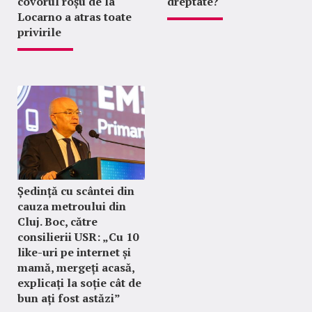
covorul roșu de la
dreptate?
Locarno a atras toate
privirile
Ședință cu scântei din
cauza metroului din
Cluj. Boc, către
consilierii USR: „Cu 10
like-uri pe internet și
mamă, mergeți acasă,
explicați la soție cât de
bun ați fost astăzi”