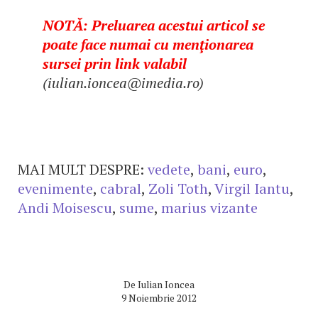
NOTĂ: Preluarea acestui articol se
poate face numai cu menţionarea
sursei prin link valabil
(iulian.ioncea@imedia.ro)
MAI MULT DESPRE:
vedete
,
bani
,
euro
,
evenimente
,
cabral
,
Zoli Toth
,
Virgil Iantu
,
Andi Moisescu
,
sume
,
marius vizante
De
Iulian Ioncea
9 Noiembrie 2012