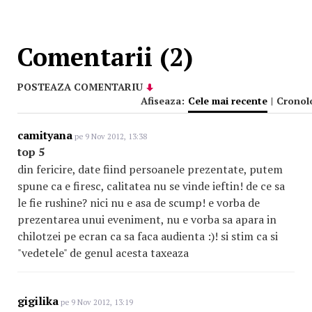
Comentarii (2)
POSTEAZA COMENTARIU
Afiseaza:
Cele mai recente
|
Cronol
camityana
pe 9 Nov 2012, 13:38
top 5
din fericire, date fiind persoanele prezentate, putem
spune ca e firesc, calitatea nu se vinde ieftin! de ce sa
le fie rushine? nici nu e asa de scump! e vorba de
prezentarea unui eveniment, nu e vorba sa apara in
chilotzei pe ecran ca sa faca audienta :)! si stim ca si
"vedetele" de genul acesta taxeaza
gigilika
pe 9 Nov 2012, 13:19