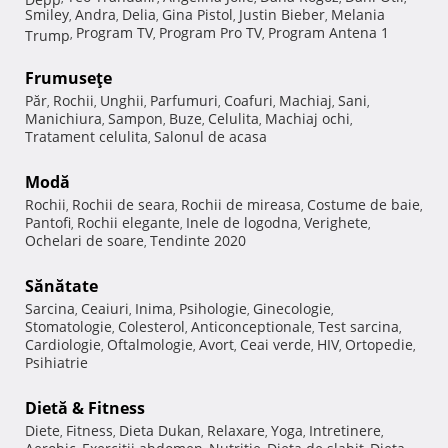
Smiley
Andra
Delia
Gina Pistol
Justin Bieber
Melania
,
,
,
,
,
Program TV
Program Pro TV
Program Antena 1
Trump
,
,
,
Frumuseţe
Păr
Rochii
Unghii
Parfumuri
Coafuri
Machiaj
Sani
,
,
,
,
,
,
,
Manichiura
Sampon
Buze
Celulita
Machiaj ochi
,
,
,
,
,
Tratament celulita
Salonul de acasa
,
Modă
Rochii
Rochii de seara
Rochii de mireasa
Costume de baie
,
,
,
,
Pantofi
Rochii elegante
Inele de logodna
Verighete
,
,
,
,
Ochelari de soare
Tendinte 2020
,
Sănătate
Sarcina
Ceaiuri
Inima
Psihologie
Ginecologie
,
,
,
,
,
Stomatologie
Colesterol
Anticonceptionale
Test sarcina
,
,
,
,
Cardiologie
Oftalmologie
Avort
Ceai verde
HIV
Ortopedie
,
,
,
,
,
,
Psihiatrie
Dietă & Fitness
Diete
Fitness
Dieta Dukan
Relaxare
Yoga
Intretinere
,
,
,
,
,
,