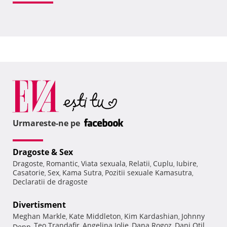
Urmareste-ne pe
Dragoste & Sex
Dragoste
Romantic
Viata sexuala
Relatii
Cuplu
Iubire
,
,
,
,
,
,
Casatorie
Sex
Kama Sutra
Pozitii sexuale Kamasutra
,
,
,
,
Declaratii de dragoste
Divertisment
Meghan Markle
Kate Middleton
Kim Kardashian
Johnny
,
,
,
Teo Trandafir
Angelina Jolie
Dana Rogoz
Dani Otil
Depp
,
,
,
,
,