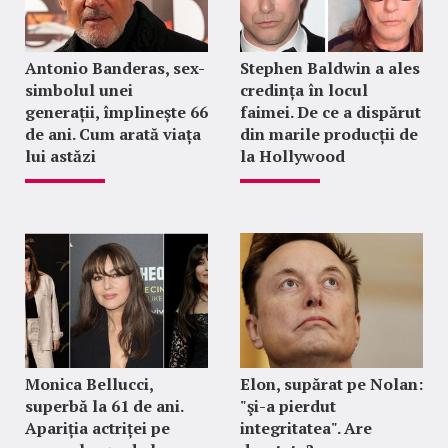
Antonio Banderas, sex-
Stephen Baldwin a ales
simbolul unei
credința în locul
generații, împlinește 66
faimei. De ce a dispărut
de ani. Cum arată viața
din marile producții de
lui astăzi
la Hollywood
Monica Bellucci,
Elon, supărat pe Nolan:
superbă la 61 de ani.
"şi-a pierdut
Apariția actriței pe
integritatea". Are