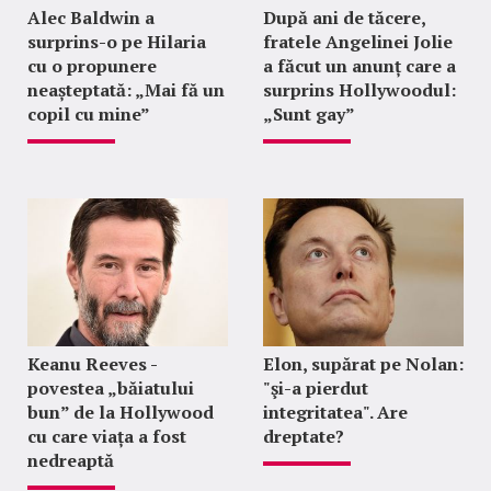
Alec Baldwin a
După ani de tăcere,
surprins-o pe Hilaria
fratele Angelinei Jolie
cu o propunere
a făcut un anunț care a
neașteptată: „Mai fă un
surprins Hollywoodul:
copil cu mine”
„Sunt gay”
Keanu Reeves -
Elon, supărat pe Nolan:
povestea „băiatului
"şi-a pierdut
bun” de la Hollywood
integritatea". Are
cu care viața a fost
dreptate?
nedreaptă