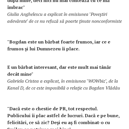
după mine, deci nici nu mai contează cu ce mă
îmbrac"
Giulia Anghelescu a explicat în emisiunea "Poveştiri
adevărate" de ce nu refuză să poarte ținute nonconformiste
"Bogdan este un bărbat foarte frumos, iar ce e
frumos şi lui Dumnezeu îi place.
E un bărbat interesant, dar este mult mai tânăr
decât mine"
Gabriela Cristea a explicat, în emisiunea "WOWbiz", de la
Kanal D, de ce este imposibilă o relație cu Bogdan Vlădău
"Dacă este o chestie de PR, tot respectul.
Publicului îi plac astfel de lucruri. Dacă e pe bune,
felicitări, ce să zic? Deşi eu aş fi combinat-o cu