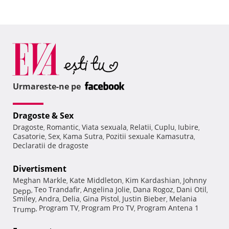
Urmareste-ne pe
Dragoste & Sex
Dragoste
Romantic
Viata sexuala
Relatii
Cuplu
Iubire
,
,
,
,
,
,
Casatorie
Sex
Kama Sutra
Pozitii sexuale Kamasutra
,
,
,
,
Declaratii de dragoste
Divertisment
Meghan Markle
Kate Middleton
Kim Kardashian
Johnny
,
,
,
Teo Trandafir
Angelina Jolie
Dana Rogoz
Dani Otil
Depp
,
,
,
,
,
Smiley
Andra
Delia
Gina Pistol
Justin Bieber
Melania
,
,
,
,
,
Program TV
Program Pro TV
Program Antena 1
Trump
,
,
,