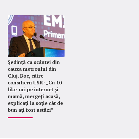
Ședință cu scântei din
cauza metroului din
Cluj. Boc, către
consilierii USR: „Cu 10
like-uri pe internet și
mamă, mergeți acasă,
explicați la soție cât de
bun ați fost astăzi”