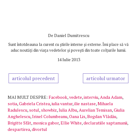
De
Daniel Dumitrescu
Sunt întotdeauna la curent cu știrile interne și externe. Îmi place să vă
aduc noutăți din viața vedetelor și povești din toate colțurile lumii.
14 Iulie 2013
articolul precedent
articolul urmator
MAI MULT DESPRE:
Facebook
,
vedete
,
interviu
,
Anda Adam
,
sotia
,
Gabriela Cristea
,
iulia vantur
,
ilie nastase
,
Mihaela
Radulescu
,
sotul
,
showbiz
,
Iulia Albu
,
Aurelian Temisan
,
Giulia
Anghelescu
,
Irinel Columbeanu
,
Oana Lis
,
Bogdan Vlădău
,
Brigitte Sfăt
,
monica gabor
,
Ellie White
,
declaratiile saptamanii
,
despartirea
,
divortul