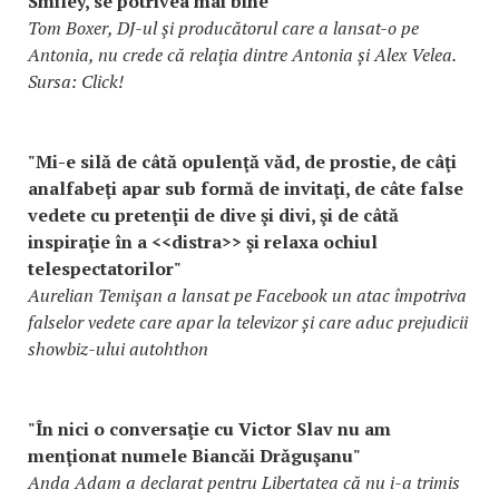
Smiley, se potrivea mai bine"
Tom Boxer, DJ-ul şi producătorul care a lansat-o pe
Antonia, nu crede că relația dintre Antonia și Alex Velea.
Sursa: Click!
"Mi-e silă de câtă opulenţă văd, de prostie, de câţi
analfabeţi apar sub formă de invitaţi, de câte false
vedete cu pretenţii de dive şi divi, şi de câtă
inspiraţie în a <<distra>> şi relaxa ochiul
telespectatorilor"
Aurelian Temişan a lansat pe Facebook un atac împotriva
falselor vedete care apar la televizor și care aduc prejudicii
showbiz-ului autohthon
"În nici o conversaţie cu Victor Slav nu am
menţionat numele Biancăi Drăguşanu"
Anda Adam a declarat pentru Libertatea că nu i-a trimis