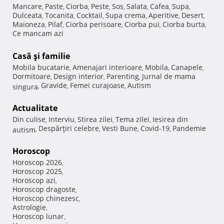
Mancare
Paste
Ciorba
Peste
Sos
Salata
Cafea
Supa
,
,
,
,
,
,
,
,
Dulceata
Tocanita
Cocktail
Supa crema
Aperitive
Desert
,
,
,
,
,
,
Maioneza
Pilaf
Ciorba perisoare
Ciorba pui
Ciorba burta
,
,
,
,
,
Ce mancam azi
Casă şi familie
Mobila bucatarie
Amenajari interioare
Mobila
Canapele
,
,
,
,
Dormitoare
Design interior
Parenting
Jurnal de mama
,
,
,
Gravide
Femei curajoase
Autism
singura
,
,
,
Actualitate
Din culise
Interviu
Stirea zilei
Tema zilei
Iesirea din
,
,
,
,
Despărţiri celebre
Vesti Bune
Covid-19
Pandemie
autism
,
,
,
,
Horoscop
Horoscop 2026
,
Horoscop 2025
,
Horoscop azi
,
Horoscop dragoste
,
Horoscop chinezesc
,
Astrologie
,
Horoscop lunar
,