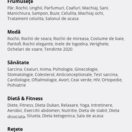
Frumuseţe
Păr
Rochii
Unghii
Parfumuri
Coafuri
Machiaj
Sani
,
,
,
,
,
,
,
Manichiura
Sampon
Buze
Celulita
Machiaj ochi
,
,
,
,
,
Tratament celulita
Salonul de acasa
,
Modă
Rochii
Rochii de seara
Rochii de mireasa
Costume de baie
,
,
,
,
Pantofi
Rochii elegante
Inele de logodna
Verighete
,
,
,
,
Ochelari de soare
Tendinte 2020
,
Sănătate
Sarcina
Ceaiuri
Inima
Psihologie
Ginecologie
,
,
,
,
,
Stomatologie
Colesterol
Anticonceptionale
Test sarcina
,
,
,
,
Cardiologie
Oftalmologie
Avort
Ceai verde
HIV
Ortopedie
,
,
,
,
,
,
Psihiatrie
Dietă & Fitness
Diete
Fitness
Dieta Dukan
Relaxare
Yoga
Intretinere
,
,
,
,
,
,
Aerobic
Exercitii abdomen
Nutritie
Dieta de slabit
Dieta
,
,
,
,
Silueta
Dieta ketogenica
Sala de acasa
disociata
,
,
,
Reţete