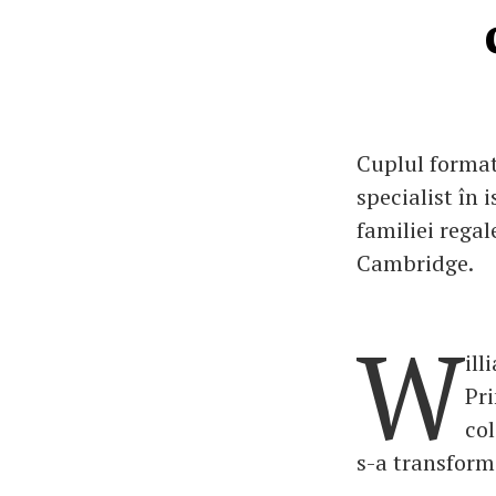
Cuplul format
specialist în 
familiei rega
Cambridge.
W
ill
Pri
col
s-a transforma