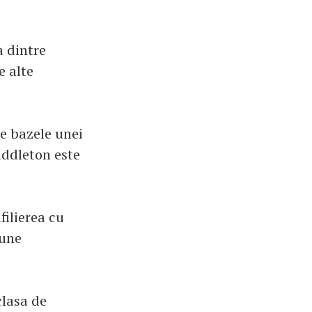
a dintre
e alte
ne bazele unei
iddleton este
filierea cu
pune
clasa de