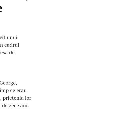
e
vit unui
din cadrul
cesa de
l George,
 timp ce erau
, prietenia lor
i de zece ani.