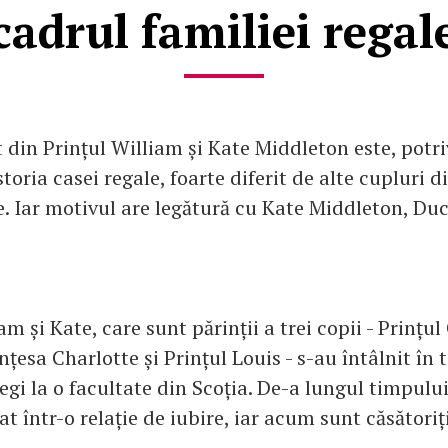
cadrul familiei regal
 din Prințul William și Kate Middleton este, potri
istoria casei regale, foarte diferit de alte cupluri 
le. Iar motivul are legătură cu Kate Middleton, Du
iam și Kate, care sunt părinții a trei copii - Prințu
nțesa Charlotte și Prințul Louis - s-au întâlnit în
egi la o facultate din Scoția. De-a lungul timpului
t într-o relație de iubire, iar acum sunt căsătoriț