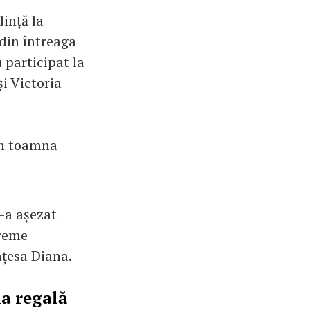
dință la
din întreaga
 participat la
i Victoria
în toamna
s-a așezat
vreme
nțesa Diana.
ia regală