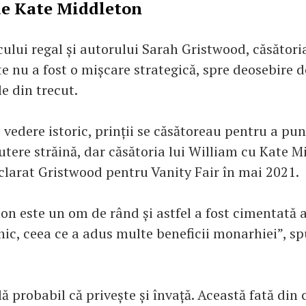
de Kate Middleton
icului regal și autorului Sarah Gristwood, căsători
e nu a fost o mișcare strategică, spre deosebire d
le din trecut.
vedere istoric, prinții se căsătoreau pentru a pu
utere străină, dar căsătoria lui William cu Kate M
eclarat Gristwood pentru Vanity Fair în mai 2021.
n este un om de rând și astfel a fost cimentată a
nic, ceea ce a adus multe beneficii monarhiei”, s
ă probabil că privește și învață. Această fată din 