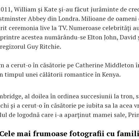
2011, William și Kate și-au făcut jurăminte de cre
tminster Abbey din Londra. Milioane de oameni 
it ceremonia live la TV. Numeroase celebrități au
 printre acestea numărându-se Elton John, David ș
egizorul Guy Ritchie.
am a cerut-o în căsătorie pe Catherine Middleton 
în timpul unei călătorii romantice în Kenya.
ridge, al doilea în ordinea succesiunii la tron, 
hi și a cerut-o în căsătorie pe iubita sa la acea 
elul de logodnă care i-a aparținut mamei sale, Pri
Cele mai frumoase fotografii cu famil