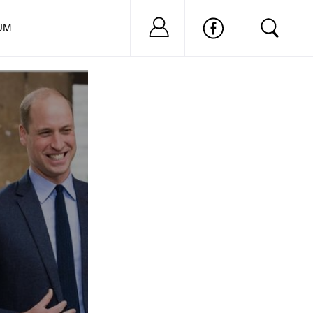
Nu ai cont?
Inregistreaza-
UM