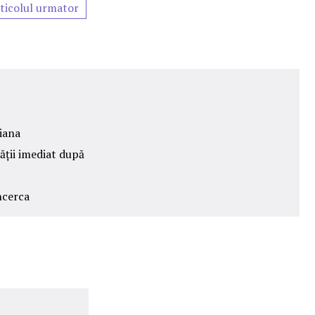
ticolul urmator
iana
ății imediat după
ncerca