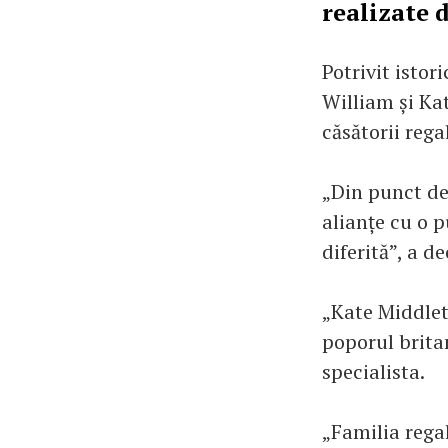
realizate 
Potrivit istor
William și Kat
căsătorii rega
„Din punct de 
alianțe cu o p
diferită”, a d
„Kate Middleto
poporul brita
specialista.
„Familia regal