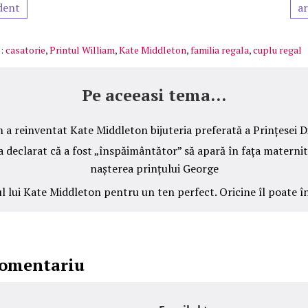
dent
ar
:
casatorie
,
Printul William
,
Kate Middleton
,
familia regala
,
cuplu regal
Pe aceeasi tema...
 a reinventat Kate Middleton bijuteria preferată a Prințesei D
 declarat că a fost „înspăimântător” să apară în fața maternit
nașterea prințului George
l lui Kate Middleton pentru un ten perfect. Oricine îl poate î
comentariu