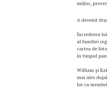
mijloc, proven
A devenit drag
Încrederea lu
al familiei re
cartea de foto
în timpul pan
William și Kat
mai ales după
lor ca membri 