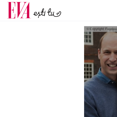
și 60 de ani. De ce te t
Carieră
pe măsură ce înaintez
Actualitate
© Copyright: Facebo