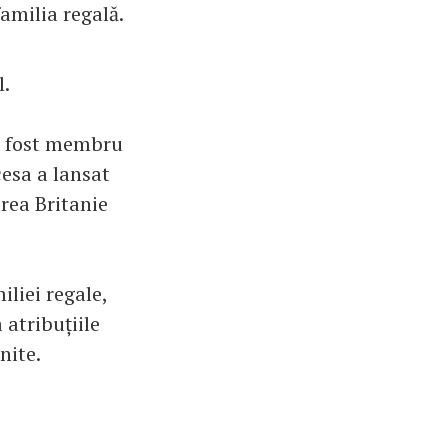
familia regală.
l.
 a fost membru
cesa a lansat
area Britanie
liei regale,
atribuțiile
nite.