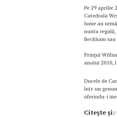
Pe 29 aprilie 
Catedrala Wes
lume au urmăr
nunta regală,
Beckham sau r
Prințul Willi
anului 2010, 
Ducele de Camb
într-un genunc
oferindu-i in
Citește și: