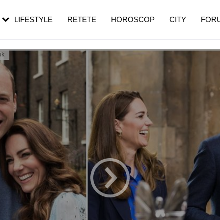
rezești mai des
Cât durează, cum te pregătești și cât
i în vârstă
de dureroasă este investigația
LIFESTYLE
RETETE
HOROSCOP
CITY
FOR
ok