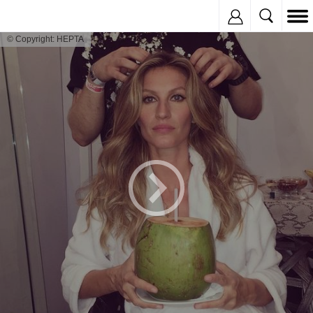
Inregistreaza
© Copyright: HEPTA