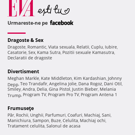
Urmareste-ne pe
Dragoste & Sex
Dragoste
Romantic
Viata sexuala
Relatii
Cuplu
Iubire
,
,
,
,
,
,
Casatorie
Sex
Kama Sutra
Pozitii sexuale Kamasutra
,
,
,
,
Declaratii de dragoste
Divertisment
Meghan Markle
Kate Middleton
Kim Kardashian
Johnny
,
,
,
Teo Trandafir
Angelina Jolie
Dana Rogoz
Dani Otil
Depp
,
,
,
,
,
Smiley
Andra
Delia
Gina Pistol
Justin Bieber
Melania
,
,
,
,
,
Program TV
Program Pro TV
Program Antena 1
Trump
,
,
,
Frumuseţe
Păr
Rochii
Unghii
Parfumuri
Coafuri
Machiaj
Sani
,
,
,
,
,
,
,
Manichiura
Sampon
Buze
Celulita
Machiaj ochi
,
,
,
,
,
Tratament celulita
Salonul de acasa
,