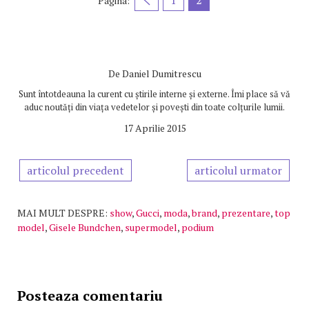
1
2
Pagina:
De
Daniel Dumitrescu
Sunt întotdeauna la curent cu știrile interne și externe. Îmi place să vă
aduc noutăți din viața vedetelor și povești din toate colțurile lumii.
17 Aprilie 2015
articolul precedent
articolul urmator
MAI MULT DESPRE:
show
,
Gucci
,
moda
,
brand
,
prezentare
,
top
model
,
Gisele Bundchen
,
supermodel
,
podium
Posteaza comentariu