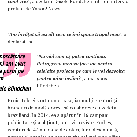
când vrei"
, a declarat Gisele Bündchen într-un interviu
preluat de Yahoo! News.
"Am învăţat să ascult ceea ce îmi spune trupul meu"
, a
declarat ea.
noscătoare
"Nu văd cum aş putea continua.
ani am avut
Retragerea mea va face loc pentru
a porni pe
celelalte proiecte pe care le voi dezvolta
um
pentru mine însămi"
, a mai spus
Bündchen.
ele Bündchen
Proiectele ei sunt numeroase, iar mulţi creatori şi
branduri de modă doresc să colaboreze cu vedeta
braziliană. În 2014, ea a apărut în 16 campanii
publicitare şi a obţinut, potrivit revistei Forbes,
venituri de 47 milioane de dolari, fiind desemnată,