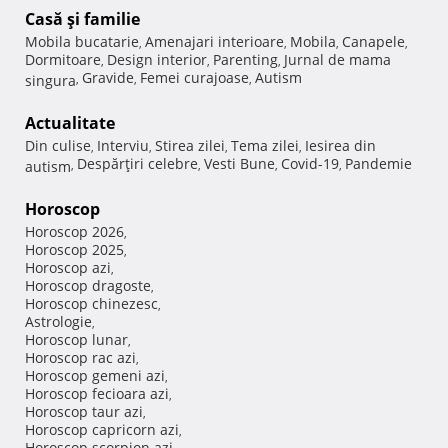
Casă şi familie
Mobila bucatarie
Amenajari interioare
Mobila
Canapele
,
,
,
,
Dormitoare
Design interior
Parenting
Jurnal de mama
,
,
,
Gravide
Femei curajoase
Autism
singura
,
,
,
Actualitate
Din culise
Interviu
Stirea zilei
Tema zilei
Iesirea din
,
,
,
,
Despărţiri celebre
Vesti Bune
Covid-19
Pandemie
autism
,
,
,
,
Horoscop
Horoscop 2026
,
Horoscop 2025
,
Horoscop azi
,
Horoscop dragoste
,
Horoscop chinezesc
,
Astrologie
,
Horoscop lunar
,
Horoscop rac azi
,
Horoscop gemeni azi
,
Horoscop fecioara azi
,
Horoscop taur azi
,
Horoscop capricorn azi
,
Horoscop scorpion azi