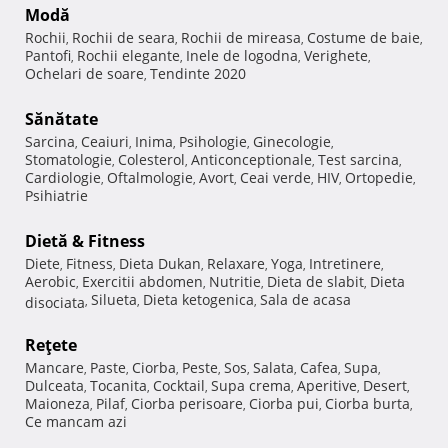
Modă
Rochii
Rochii de seara
Rochii de mireasa
Costume de baie
,
,
,
,
Pantofi
Rochii elegante
Inele de logodna
Verighete
,
,
,
,
Ochelari de soare
Tendinte 2020
,
Sănătate
Sarcina
Ceaiuri
Inima
Psihologie
Ginecologie
,
,
,
,
,
Stomatologie
Colesterol
Anticonceptionale
Test sarcina
,
,
,
,
Cardiologie
Oftalmologie
Avort
Ceai verde
HIV
Ortopedie
,
,
,
,
,
,
Psihiatrie
Dietă & Fitness
Diete
Fitness
Dieta Dukan
Relaxare
Yoga
Intretinere
,
,
,
,
,
,
Aerobic
Exercitii abdomen
Nutritie
Dieta de slabit
Dieta
,
,
,
,
Silueta
Dieta ketogenica
Sala de acasa
disociata
,
,
,
Reţete
Mancare
Paste
Ciorba
Peste
Sos
Salata
Cafea
Supa
,
,
,
,
,
,
,
,
Dulceata
Tocanita
Cocktail
Supa crema
Aperitive
Desert
,
,
,
,
,
,
Maioneza
Pilaf
Ciorba perisoare
Ciorba pui
Ciorba burta
,
,
,
,
,
Ce mancam azi