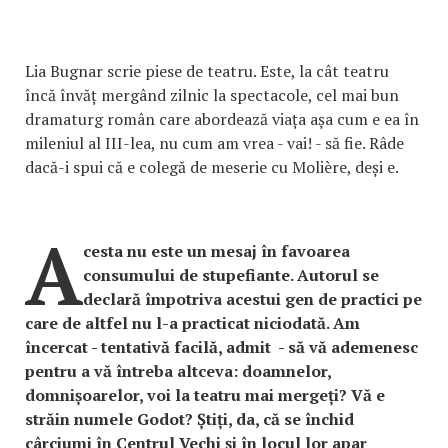
Lia Bugnar scrie piese de teatru. Este, la cât teatru
încă învăț mergând zilnic la spectacole, cel mai bun
dramaturg român care abordează viața așa cum e ea în
mileniul al III-lea, nu cum am vrea - vai! - să fie. Râde
dacă-i spui că e colegă de meserie cu Molière, deși e.
A
cesta nu este un mesaj în favoarea
consumului de stupefiante. Autorul se
declară împotriva acestui gen de practici pe
care de altfel nu l-a practicat niciodată. Am
încercat - tentativă facilă, admit - să vă ademenesc
pentru a vă întreba altceva: doamnelor,
domnișoarelor, voi la teatru mai mergeți? Vă e
străin numele Godot? Știți, da, că se închid
cârciumi în Centrul Vechi și în locul lor apar