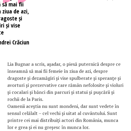
să mai fii
 ziua de azi,
ragoste și
i și vise
te
ndrei Crăciun
Lia Bugnar a scris, așadar, o piesă puternică despre ce
înseamnă să mai fii femeie în ziua de azi, despre
dragoste și dezamăgiri și vise spulberate și speranțe și
avorturi și prezervative care rămân nefolosite și violuri
și cocalari și bănci din parcuri și statui și pușcării și
rochii de la Paris.
Oamenii aceștia nu sunt mondeni, dar sunt vedete în
sensul celălalt – cel vechi și uitat al cuvântului. Sunt
printre cei mai distribuiți actori din România, munca
lor e grea și ei nu greșesc în munca lor.