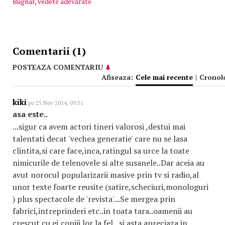
Bugnar
,
vedete adevărate
Comentarii (1)
POSTEAZA COMENTARIU
Afiseaza:
Cele mai recente
|
Cronol
kiki
pe 25 Nov 2014, 09:51
asa este..
...sigur ca avem actori tineri valorosi ,destui mai
talentati decat 'vechea generatie' care nu se lasa
clintita,si care face,inca,ratingul sa urce la toate
nimicurile de telenovele si alte susanele..Dar aceia au
avut norocul popularizarii masive prin tv si radio,al
unor texte foarte reusite (satire,scheciuri,monologuri
) plus spectacole de 'revista'...Se mergea prin
fabrici,intreprinderi etc..in toata tara..oamenii au
crescut cu ei,copiii lor la fel...si asta apreciaza in