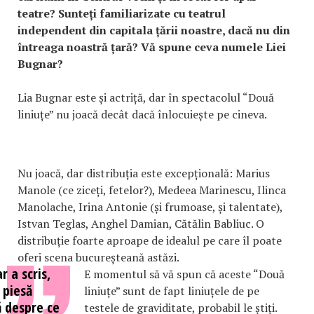
teatre? Sunteți familiarizate cu teatrul
independent din capitala țării noastre, dacă nu din
întreaga noastră țară? Vă spune ceva numele Liei
Bugnar?
Lia Bugnar este și actriță, dar în spectacolul “Două
liniuțe” nu joacă decât dacă înlocuiește pe cineva.
Nu joacă, dar distribuția este excepțională: Marius
Manole (ce ziceți, fetelor?), Medeea Marinescu, Ilinca
Manolache, Irina Antonie (și frumoase, și talentate),
Istvan Teglas, Anghel Damian, Cătălin Babliuc. O
distribuție foarte aproape de idealul pe care îl poate
oferi scena bucureșteană astăzi.
r a scris,
E momentul să vă spun că aceste “Două
 piesă
liniuțe” sunt de fapt liniuțele de pe
ă despre ce
testele de graviditate, probabil le știți.