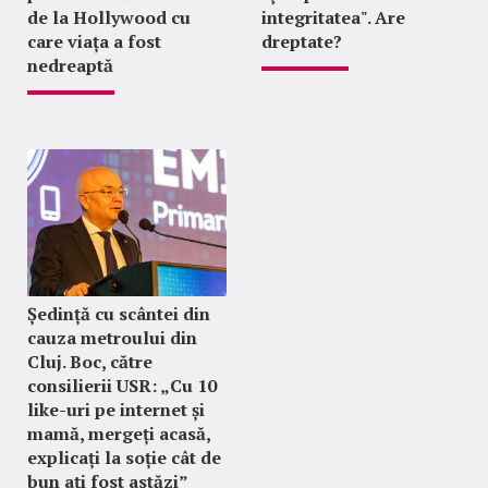
de la Hollywood cu
integritatea". Are
care viața a fost
dreptate?
nedreaptă
Ședință cu scântei din
cauza metroului din
Cluj. Boc, către
consilierii USR: „Cu 10
like-uri pe internet și
mamă, mergeți acasă,
explicați la soție cât de
bun ați fost astăzi”