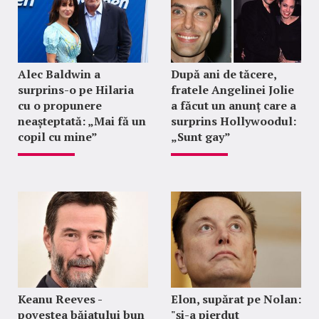
Alec Baldwin a
După ani de tăcere,
surprins-o pe Hilaria
fratele Angelinei Jolie
cu o propunere
a făcut un anunț care a
neașteptată: „Mai fă un
surprins Hollywoodul:
copil cu mine”
„Sunt gay”
Keanu Reeves -
Elon, supărat pe Nolan:
povestea băiatului bun
"şi-a pierdut