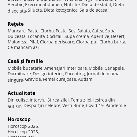
Aerobic
Exercitii abdomen
Nutritie
Dieta de slabit
Dieta
,
,
,
,
Silueta
Dieta ketogenica
Sala de acasa
disociata
,
,
,
Reţete
Mancare
Paste
Ciorba
Peste
Sos
Salata
Cafea
Supa
,
,
,
,
,
,
,
,
Dulceata
Tocanita
Cocktail
Supa crema
Aperitive
Desert
,
,
,
,
,
,
Maioneza
Pilaf
Ciorba perisoare
Ciorba pui
Ciorba burta
,
,
,
,
,
Ce mancam azi
Casă şi familie
Mobila bucatarie
Amenajari interioare
Mobila
Canapele
,
,
,
,
Dormitoare
Design interior
Parenting
Jurnal de mama
,
,
,
Gravide
Femei curajoase
Autism
singura
,
,
,
Actualitate
Din culise
Interviu
Stirea zilei
Tema zilei
Iesirea din
,
,
,
,
Despărţiri celebre
Vesti Bune
Covid-19
Pandemie
autism
,
,
,
,
Horoscop
Horoscop 2026
,
Horoscop 2025
,