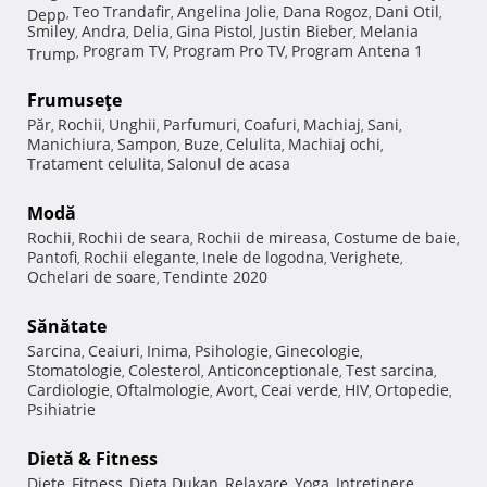
Teo Trandafir
Angelina Jolie
Dana Rogoz
Dani Otil
Depp
,
,
,
,
,
Smiley
Andra
Delia
Gina Pistol
Justin Bieber
Melania
,
,
,
,
,
Program TV
Program Pro TV
Program Antena 1
Trump
,
,
,
Frumuseţe
Păr
Rochii
Unghii
Parfumuri
Coafuri
Machiaj
Sani
,
,
,
,
,
,
,
Manichiura
Sampon
Buze
Celulita
Machiaj ochi
,
,
,
,
,
Tratament celulita
Salonul de acasa
,
Modă
Rochii
Rochii de seara
Rochii de mireasa
Costume de baie
,
,
,
,
Pantofi
Rochii elegante
Inele de logodna
Verighete
,
,
,
,
Ochelari de soare
Tendinte 2020
,
Sănătate
Sarcina
Ceaiuri
Inima
Psihologie
Ginecologie
,
,
,
,
,
Stomatologie
Colesterol
Anticonceptionale
Test sarcina
,
,
,
,
Cardiologie
Oftalmologie
Avort
Ceai verde
HIV
Ortopedie
,
,
,
,
,
,
Psihiatrie
Dietă & Fitness
Diete
Fitness
Dieta Dukan
Relaxare
Yoga
Intretinere
,
,
,
,
,
,