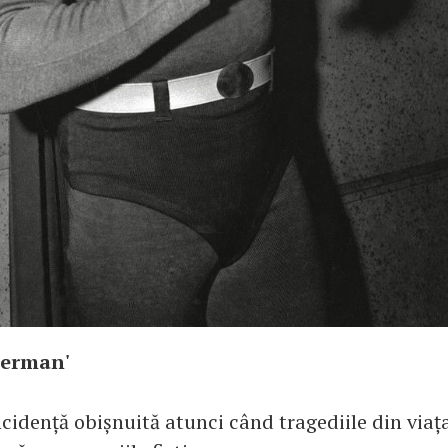
perman'
cidență obișnuită atunci când tragediile din viaț