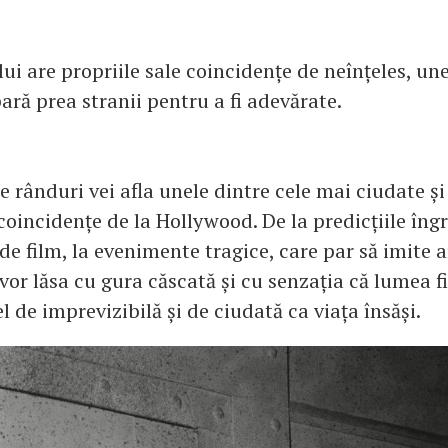
ui are propriile sale coincidențe de neînțeles, une
ră prea stranii pentru a fi adevărate.
 rânduri vei afla unele dintre cele mai ciudate ș
coincidențe de la Hollywood. De la predicțiile îng
de film, la evenimente tragice, care par să imite a
vor lăsa cu gura căscată și cu senzația că lumea 
fel de imprevizibilă și de ciudată ca viața însăși.