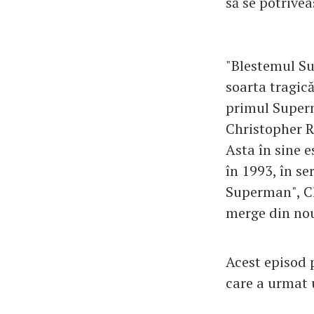
să se potrivea
"Blestemul Su
soarta tragică
primul Superm
Christopher Re
Asta în sine e
în 1993, în s
Superman", Cl
merge din no
Acest episod 
care a urmat 