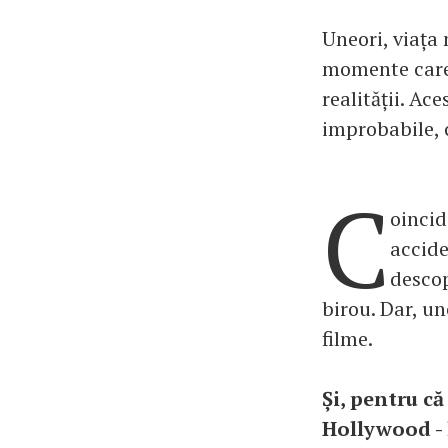
Uneori, viața 
momente care 
realității. Ac
improbabile, 
C
oincid
accide
descop
birou. Dar, un
filme.
Și, pentru c
Hollywood - l