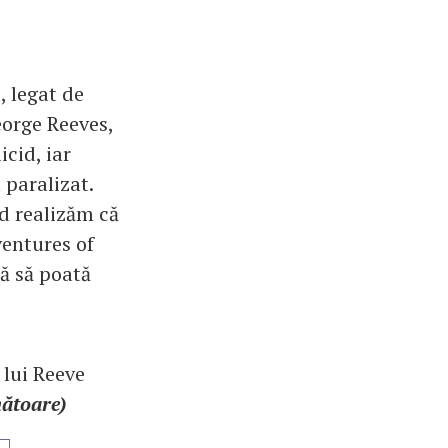
 legat de
eorge Reeves,
cid, iar
 paralizat.
nd realizăm că
ventures of
ă să poată
 lui Reeve
mătoare)