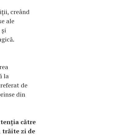
ății, creând
e ale
 și
agică.
irea
ă la
preferat de
prinse din
atenția către
 trăite zi de