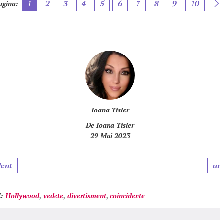
1
2
3
4
5
6
7
8
9
10
agina:
Ioana Tisler
De
Ioana Tisler
29 Mai 2023
dent
ar
:
Hollywood
,
vedete
,
divertisment
,
coincidente