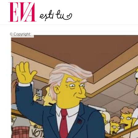
60 de ani. De ce te trez
Carieră
măsură ce înaintezi
Actualitate
© Copyright: