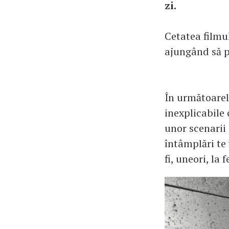
zi.
Cetatea filmul
ajungând să pa
În următoarele
inexplicabile 
unor scenarii 
întâmplări te 
fi, uneori, la 