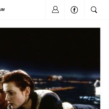
Nu ai cont?
Inregistreaza
UM