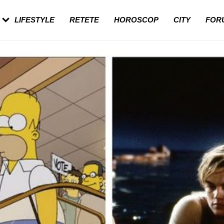
ești mai des pe
Cât durează, cum te pregătești și cât de
 în vârstă
dureroasă este investigația
LIFESTYLE
RETETE
HOROSCOP
CITY
FOR