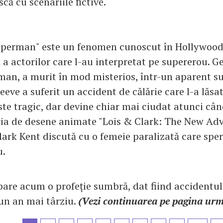
scă cu scenariile fictive.
perman" este un fenomen cunoscut în Hollywood,
 a actorilor care l-au interpretat pe supererou. G
an, a murit în mod misterios, într-un aparent sui
eve a suferit un accident de călărie care l-a lăsat
ste tragic, dar devine chiar mai ciudat atunci câ
eria de desene animate "Lois & Clark: The New Ad
ark Kent discută cu o femeie paralizată care sper
u.
pare acum o profeție sumbră, dat fiind accidentul
un an mai târziu.
(Vezi continuarea pe pagina ur