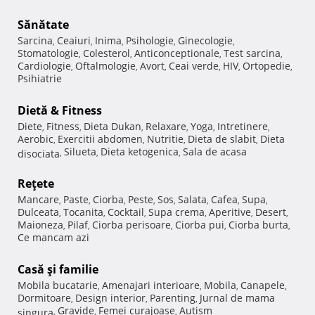
Sănătate
Sarcina
Ceaiuri
Inima
Psihologie
Ginecologie
,
,
,
,
,
Stomatologie
Colesterol
Anticonceptionale
Test sarcina
,
,
,
,
Cardiologie
Oftalmologie
Avort
Ceai verde
HIV
Ortopedie
,
,
,
,
,
,
Psihiatrie
Dietă & Fitness
Diete
Fitness
Dieta Dukan
Relaxare
Yoga
Intretinere
,
,
,
,
,
,
Aerobic
Exercitii abdomen
Nutritie
Dieta de slabit
Dieta
,
,
,
,
Silueta
Dieta ketogenica
Sala de acasa
disociata
,
,
,
Reţete
Mancare
Paste
Ciorba
Peste
Sos
Salata
Cafea
Supa
,
,
,
,
,
,
,
,
Dulceata
Tocanita
Cocktail
Supa crema
Aperitive
Desert
,
,
,
,
,
,
Maioneza
Pilaf
Ciorba perisoare
Ciorba pui
Ciorba burta
,
,
,
,
,
Ce mancam azi
Casă şi familie
Mobila bucatarie
Amenajari interioare
Mobila
Canapele
,
,
,
,
Dormitoare
Design interior
Parenting
Jurnal de mama
,
,
,
Gravide
Femei curajoase
Autism
singura
,
,
,