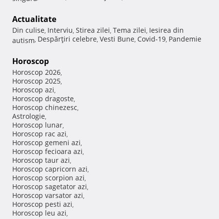
Actualitate
Din culise
Interviu
Stirea zilei
Tema zilei
Iesirea din
,
,
,
,
Despărţiri celebre
Vesti Bune
Covid-19
Pandemie
autism
,
,
,
,
Horoscop
Horoscop 2026
,
Horoscop 2025
,
Horoscop azi
,
Horoscop dragoste
,
Horoscop chinezesc
,
Astrologie
,
Horoscop lunar
,
Horoscop rac azi
,
Horoscop gemeni azi
,
Horoscop fecioara azi
,
Horoscop taur azi
,
Horoscop capricorn azi
,
Horoscop scorpion azi
,
Horoscop sagetator azi
,
Horoscop varsator azi
,
Horoscop pesti azi
,
Horoscop leu azi
,