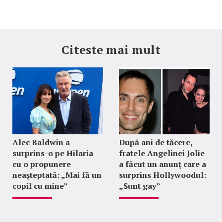
Citeste mai mult
Alec Baldwin a
După ani de tăcere,
surprins-o pe Hilaria
fratele Angelinei Jolie
cu o propunere
a făcut un anunț care a
neașteptată: „Mai fă un
surprins Hollywoodul:
copil cu mine”
„Sunt gay”