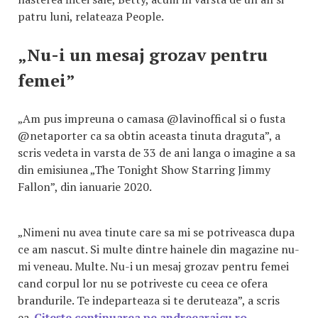
patru luni, relateaza People.
„Nu-i un mesaj grozav pentru
femei”
„Am pus impreuna o camasa @lavinoffical si o fusta
@netaporter ca sa obtin aceasta tinuta draguta”, a
scris vedeta in varsta de 33 de ani langa o imagine a sa
din emisiunea „The Tonight Show Starring Jimmy
Fallon”, din ianuarie 2020.
„Nimeni nu avea tinute care sa mi se potriveasca dupa
ce am nascut. Si multe dintre hainele din magazine nu-
mi veneau. Multe. Nu-i un mesaj grozav pentru femei
cand corpul lor nu se potriveste cu ceea ce ofera
brandurile. Te indeparteaza si te deruteaza”, a scris
ea.
Citește continuarea pe andreearaicu.ro