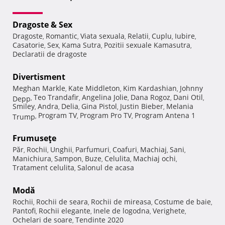
Dragoste & Sex
Dragoste
Romantic
Viata sexuala
Relatii
Cuplu
Iubire
,
,
,
,
,
,
Casatorie
Sex
Kama Sutra
Pozitii sexuale Kamasutra
,
,
,
,
Declaratii de dragoste
Divertisment
Meghan Markle
Kate Middleton
Kim Kardashian
Johnny
,
,
,
Teo Trandafir
Angelina Jolie
Dana Rogoz
Dani Otil
Depp
,
,
,
,
,
Smiley
Andra
Delia
Gina Pistol
Justin Bieber
Melania
,
,
,
,
,
Program TV
Program Pro TV
Program Antena 1
Trump
,
,
,
Frumuseţe
Păr
Rochii
Unghii
Parfumuri
Coafuri
Machiaj
Sani
,
,
,
,
,
,
,
Manichiura
Sampon
Buze
Celulita
Machiaj ochi
,
,
,
,
,
Tratament celulita
Salonul de acasa
,
Modă
Rochii
Rochii de seara
Rochii de mireasa
Costume de baie
,
,
,
,
Pantofi
Rochii elegante
Inele de logodna
Verighete
,
,
,
,
Ochelari de soare
Tendinte 2020
,