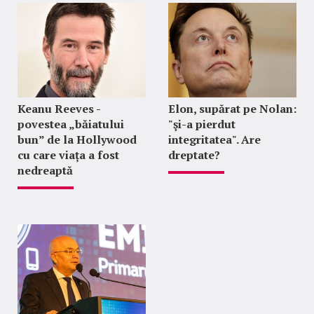
Keanu Reeves -
Elon, supărat pe Nolan:
povestea „băiatului
"şi-a pierdut
bun” de la Hollywood
integritatea". Are
cu care viața a fost
dreptate?
nedreaptă