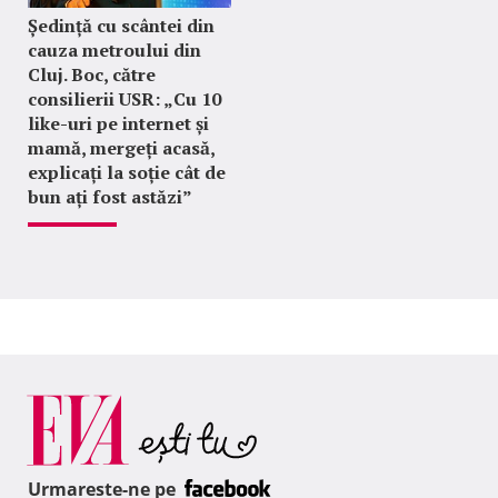
Ședință cu scântei din
cauza metroului din
Cluj. Boc, către
consilierii USR: „Cu 10
like-uri pe internet și
mamă, mergeți acasă,
explicați la soție cât de
bun ați fost astăzi”
Urmareste-ne pe