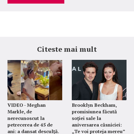
Citeste mai mult
VIDEO - Meghan
Brooklyn Beckham,
Markle, de
promisiunea făcută
nerecunoscut la
soției sale la
petrecerea de 45 de
aniversarea căsniciei:
ani: a dansat desculță.
„Te voi proteja mereu”