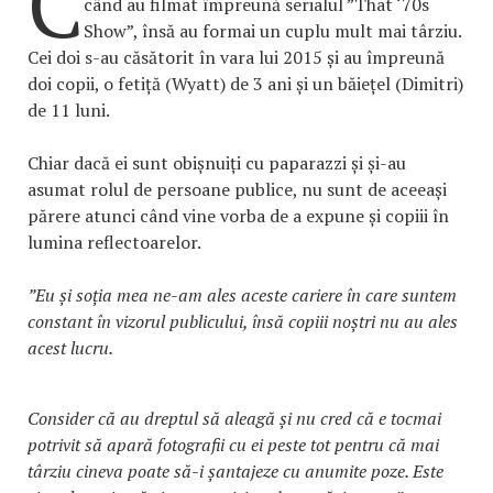
C
când au filmat împreună serialul ”That ‘70s
Show”, însă au formai un cuplu mult mai târziu.
Cei doi s-au căsătorit în vara lui 2015 și au împreună
doi copii, o fetiță (Wyatt) de 3 ani și un băiețel (Dimitri)
de 11 luni.
Chiar dacă ei sunt obișnuiți cu paparazzi și și-au
asumat rolul de persoane publice, nu sunt de aceeași
părere atunci când vine vorba de a expune și copiii în
lumina reflectoarelor.
”Eu și soția mea ne-am ales aceste cariere în care suntem
constant în vizorul publicului, însă copiii noștri nu au ales
acest lucru.
Consider că au dreptul să aleagă și nu cred că e tocmai
potrivit să apară fotografii cu ei peste tot pentru că mai
târziu cineva poate să-i șantajeze cu anumite poze. Este