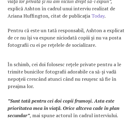
viața lor privată și nu am niciun drept să-i expun”,
explică Ashton în cadrul unui interviu realizat de
Ariana Huffington, citat de publicația
Today
.
Pentru că este un tată responsabil, Ashton a explicat
de ce nu își va expune niciodată copiii și nu va posta
fotografii cu ei pe rețelele de socializare.
În schimb, cei doi folosesc rețele private pentru a le
trimite bunicilor fotografii adorabile ca să-și vadă
nepoțeii crescând atunci când nu reușesc să fie în
preajma lor.
”Sunt tată pentru cei doi copii frumoși. Asta este
prioritatea mea în viață. Orice altceva cade în plan
secundar”
, mai spune actorul în cadrul interviului.