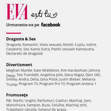
Urmareste-ne pe
Dragoste & Sex
Dragoste
Romantic
Viata sexuala
Relatii
Cuplu
Iubire
,
,
,
,
,
,
Casatorie
Sex
Kama Sutra
Pozitii sexuale Kamasutra
,
,
,
,
Declaratii de dragoste
Divertisment
Meghan Markle
Kate Middleton
Kim Kardashian
Johnny
,
,
,
Teo Trandafir
Angelina Jolie
Dana Rogoz
Dani Otil
Depp
,
,
,
,
,
Smiley
Andra
Delia
Gina Pistol
Justin Bieber
Melania
,
,
,
,
,
Program TV
Program Pro TV
Program Antena 1
Trump
,
,
,
Frumuseţe
Păr
Rochii
Unghii
Parfumuri
Coafuri
Machiaj
Sani
,
,
,
,
,
,
,
Manichiura
Sampon
Buze
Celulita
Machiaj ochi
,
,
,
,
,
Tratament celulita
Salonul de acasa
,