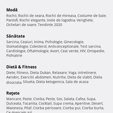
Modă
Rochii
Rochii de seara
Rochii de mireasa
Costume de baie
,
,
,
,
Pantofi
Rochii elegante
Inele de logodna
Verighete
,
,
,
,
Ochelari de soare
Tendinte 2020
,
Sănătate
Sarcina
Ceaiuri
Inima
Psihologie
Ginecologie
,
,
,
,
,
Stomatologie
Colesterol
Anticonceptionale
Test sarcina
,
,
,
,
Cardiologie
Oftalmologie
Avort
Ceai verde
HIV
Ortopedie
,
,
,
,
,
,
Psihiatrie
Dietă & Fitness
Diete
Fitness
Dieta Dukan
Relaxare
Yoga
Intretinere
,
,
,
,
,
,
Aerobic
Exercitii abdomen
Nutritie
Dieta de slabit
Dieta
,
,
,
,
Silueta
Dieta ketogenica
Sala de acasa
disociata
,
,
,
Reţete
Mancare
Paste
Ciorba
Peste
Sos
Salata
Cafea
Supa
,
,
,
,
,
,
,
,
Dulceata
Tocanita
Cocktail
Supa crema
Aperitive
Desert
,
,
,
,
,
,
Maioneza
Pilaf
Ciorba perisoare
Ciorba pui
Ciorba burta
,
,
,
,
,
Ce mancam azi