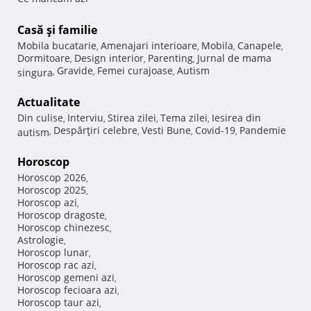
Casă şi familie
Mobila bucatarie
Amenajari interioare
Mobila
Canapele
,
,
,
,
Dormitoare
Design interior
Parenting
Jurnal de mama
,
,
,
Gravide
Femei curajoase
Autism
singura
,
,
,
Actualitate
Din culise
Interviu
Stirea zilei
Tema zilei
Iesirea din
,
,
,
,
Despărţiri celebre
Vesti Bune
Covid-19
Pandemie
autism
,
,
,
,
Horoscop
Horoscop 2026
,
Horoscop 2025
,
Horoscop azi
,
Horoscop dragoste
,
Horoscop chinezesc
,
Astrologie
,
Horoscop lunar
,
Horoscop rac azi
,
Horoscop gemeni azi
,
Horoscop fecioara azi
,
Horoscop taur azi
,