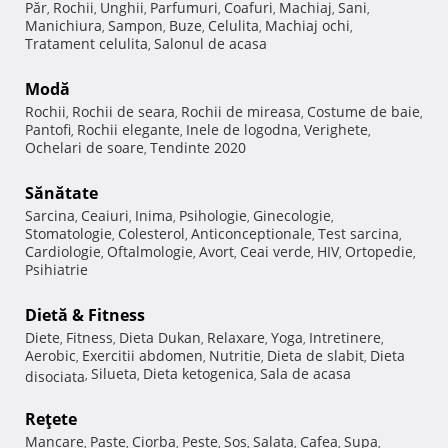
Păr
Rochii
Unghii
Parfumuri
Coafuri
Machiaj
Sani
,
,
,
,
,
,
,
Manichiura
Sampon
Buze
Celulita
Machiaj ochi
,
,
,
,
,
Tratament celulita
Salonul de acasa
,
Modă
Rochii
Rochii de seara
Rochii de mireasa
Costume de baie
,
,
,
,
Pantofi
Rochii elegante
Inele de logodna
Verighete
,
,
,
,
Ochelari de soare
Tendinte 2020
,
Sănătate
Sarcina
Ceaiuri
Inima
Psihologie
Ginecologie
,
,
,
,
,
Stomatologie
Colesterol
Anticonceptionale
Test sarcina
,
,
,
,
Cardiologie
Oftalmologie
Avort
Ceai verde
HIV
Ortopedie
,
,
,
,
,
,
Psihiatrie
Dietă & Fitness
Diete
Fitness
Dieta Dukan
Relaxare
Yoga
Intretinere
,
,
,
,
,
,
Aerobic
Exercitii abdomen
Nutritie
Dieta de slabit
Dieta
,
,
,
,
Silueta
Dieta ketogenica
Sala de acasa
disociata
,
,
,
Reţete
Mancare
Paste
Ciorba
Peste
Sos
Salata
Cafea
Supa
,
,
,
,
,
,
,
,