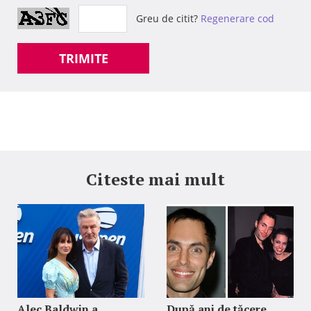
Greu de citit?
Regenerare cod
TRIMITE
Citeste mai mult
Alec Baldwin a
După ani de tăcere,