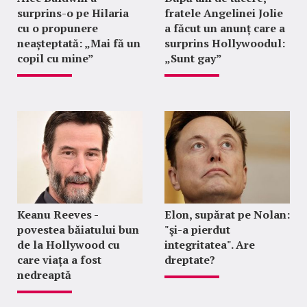
surprins-o pe Hilaria
fratele Angelinei Jolie
cu o propunere
a făcut un anunț care a
neașteptată: „Mai fă un
surprins Hollywoodul:
copil cu mine”
„Sunt gay”
Keanu Reeves -
Elon, supărat pe Nolan:
povestea băiatului bun
"şi-a pierdut
de la Hollywood cu
integritatea". Are
care viața a fost
dreptate?
nedreaptă