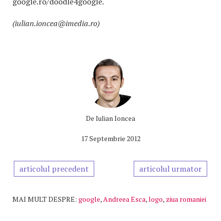
google.ro/doodle4google.
(iulian.ioncea@imedia.ro)
De
Iulian Ioncea
17 Septembrie 2012
articolul precedent
articolul urmator
MAI MULT DESPRE:
google
,
Andreea Esca
,
logo
,
ziua romaniei