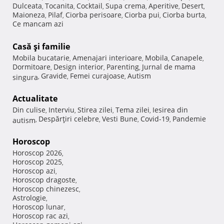
Dulceata
Tocanita
Cocktail
Supa crema
Aperitive
Desert
,
,
,
,
,
,
Maioneza
Pilaf
Ciorba perisoare
Ciorba pui
Ciorba burta
,
,
,
,
,
Ce mancam azi
Casă şi familie
Mobila bucatarie
Amenajari interioare
Mobila
Canapele
,
,
,
,
Dormitoare
Design interior
Parenting
Jurnal de mama
,
,
,
Gravide
Femei curajoase
Autism
singura
,
,
,
Actualitate
Din culise
Interviu
Stirea zilei
Tema zilei
Iesirea din
,
,
,
,
Despărţiri celebre
Vesti Bune
Covid-19
Pandemie
autism
,
,
,
,
Horoscop
Horoscop 2026
,
Horoscop 2025
,
Horoscop azi
,
Horoscop dragoste
,
Horoscop chinezesc
,
Astrologie
,
Horoscop lunar
,
Horoscop rac azi
,