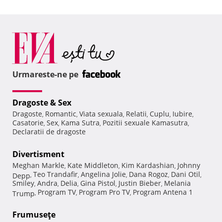
Urmareste-ne pe
Dragoste & Sex
Dragoste
Romantic
Viata sexuala
Relatii
Cuplu
Iubire
,
,
,
,
,
,
Casatorie
Sex
Kama Sutra
Pozitii sexuale Kamasutra
,
,
,
,
Declaratii de dragoste
Divertisment
Meghan Markle
Kate Middleton
Kim Kardashian
Johnny
,
,
,
Teo Trandafir
Angelina Jolie
Dana Rogoz
Dani Otil
Depp
,
,
,
,
,
Smiley
Andra
Delia
Gina Pistol
Justin Bieber
Melania
,
,
,
,
,
Program TV
Program Pro TV
Program Antena 1
Trump
,
,
,
Frumuseţe