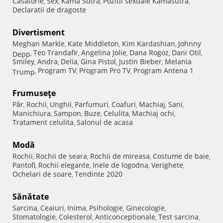
Casatorie
Sex
Kama Sutra
Pozitii sexuale Kamasutra
,
,
,
,
Declaratii de dragoste
Divertisment
Meghan Markle
Kate Middleton
Kim Kardashian
Johnny
,
,
,
Teo Trandafir
Angelina Jolie
Dana Rogoz
Dani Otil
Depp
,
,
,
,
,
Smiley
Andra
Delia
Gina Pistol
Justin Bieber
Melania
,
,
,
,
,
Program TV
Program Pro TV
Program Antena 1
Trump
,
,
,
Frumuseţe
Păr
Rochii
Unghii
Parfumuri
Coafuri
Machiaj
Sani
,
,
,
,
,
,
,
Manichiura
Sampon
Buze
Celulita
Machiaj ochi
,
,
,
,
,
Tratament celulita
Salonul de acasa
,
Modă
Rochii
Rochii de seara
Rochii de mireasa
Costume de baie
,
,
,
,
Pantofi
Rochii elegante
Inele de logodna
Verighete
,
,
,
,
Ochelari de soare
Tendinte 2020
,
Sănătate
Sarcina
Ceaiuri
Inima
Psihologie
Ginecologie
,
,
,
,
,
Stomatologie
Colesterol
Anticonceptionale
Test sarcina
,
,
,
,