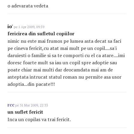
o adevarata vedeta
io'
pe 1 Apr 2009, 09:59
fericirea din sufletul copiilor
nimic nu este mai frumos pe lumea asta decat sa faci
pe cineva fericit,cu atat mai mult pe un copil....sa'i
daruiesti o familie si sa te comporti cu el ca atare....imi
doresc foarte mult sa iau un copil spre adoptie sau
poate chiar mai multi dar deocamdata mai am de
asteptata intrucat statul roman nu permite asa usor
adoptia...din pacate!!!
rcc
pe 31 Mar 2009, 22:33
un suflet fericit
Inca un copilas va trai fericit.