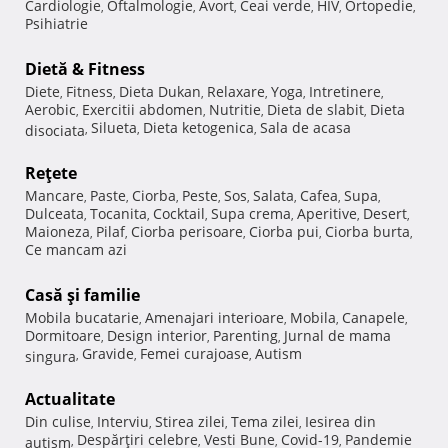
Cardiologie
Oftalmologie
Avort
Ceai verde
HIV
Ortopedie
,
,
,
,
,
,
Psihiatrie
Dietă & Fitness
Diete
Fitness
Dieta Dukan
Relaxare
Yoga
Intretinere
,
,
,
,
,
,
Aerobic
Exercitii abdomen
Nutritie
Dieta de slabit
Dieta
,
,
,
,
Silueta
Dieta ketogenica
Sala de acasa
disociata
,
,
,
Reţete
Mancare
Paste
Ciorba
Peste
Sos
Salata
Cafea
Supa
,
,
,
,
,
,
,
,
Dulceata
Tocanita
Cocktail
Supa crema
Aperitive
Desert
,
,
,
,
,
,
Maioneza
Pilaf
Ciorba perisoare
Ciorba pui
Ciorba burta
,
,
,
,
,
Ce mancam azi
Casă şi familie
Mobila bucatarie
Amenajari interioare
Mobila
Canapele
,
,
,
,
Dormitoare
Design interior
Parenting
Jurnal de mama
,
,
,
Gravide
Femei curajoase
Autism
singura
,
,
,
Actualitate
Din culise
Interviu
Stirea zilei
Tema zilei
Iesirea din
,
,
,
,
Despărţiri celebre
Vesti Bune
Covid-19
Pandemie
autism
,
,
,
,