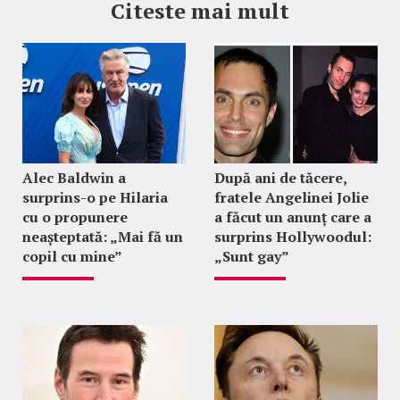
Citeste mai mult
Alec Baldwin a
După ani de tăcere,
surprins-o pe Hilaria
fratele Angelinei Jolie
cu o propunere
a făcut un anunț care a
neașteptată: „Mai fă un
surprins Hollywoodul:
copil cu mine”
„Sunt gay”