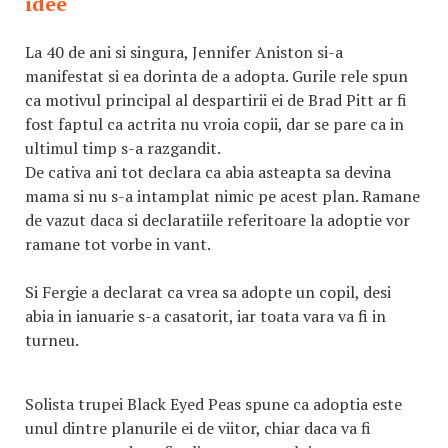
idee
La 40 de ani si singura, Jennifer Aniston si-a
manifestat si ea dorinta de a adopta. Gurile rele spun
ca motivul principal al despartirii ei de Brad Pitt ar fi
fost faptul ca actrita nu vroia copii, dar se pare ca in
ultimul timp s-a razgandit.
De cativa ani tot declara ca abia asteapta sa devina
mama si nu s-a intamplat nimic pe acest plan. Ramane
de vazut daca si declaratiile referitoare la adoptie vor
ramane tot vorbe in vant.
Si Fergie a declarat ca vrea sa adopte un copil, desi
abia in ianuarie s-a casatorit, iar toata vara va fi in
turneu.
Solista trupei Black Eyed Peas spune ca adoptia este
unul dintre planurile ei de viitor, chiar daca va fi