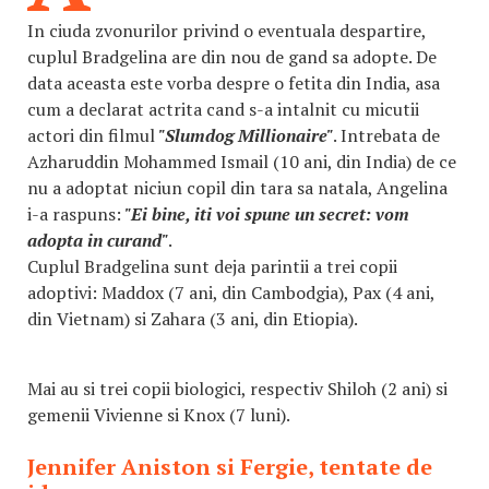
In ciuda zvonurilor privind o eventuala despartire,
cuplul Bradgelina are din nou de gand sa adopte. De
data aceasta este vorba despre o fetita din India, asa
cum a declarat actrita cand s-a intalnit cu micutii
actori din filmul
"Slumdog Millionaire"
. Intrebata de
Azharuddin Mohammed Ismail (10 ani, din India) de ce
nu a adoptat niciun copil din tara sa natala, Angelina
i-a raspuns:
"Ei bine, iti voi spune un secret: vom
adopta in curand"
.
Cuplul Bradgelina sunt deja parintii a trei copii
adoptivi: Maddox (7 ani, din Cambodgia), Pax (4 ani,
din Vietnam) si Zahara (3 ani, din Etiopia).
Mai au si trei copii biologici, respectiv Shiloh (2 ani) si
gemenii Vivienne si Knox (7 luni).
Jennifer Aniston si Fergie, tentate de