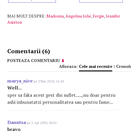
MAI MULT DESPRE:
Madonna
,
Angelina Jolie
,
Fergie
,
Jennifer
Aniston
Comentarii (6)
POSTEAZA COMENTARIU
Afiseaza:
Cele mai recente
|
Cronol
marya_nice
pe 3 Mar 2010, 16:34
Well...
sper sa faka acest gest din suflet.....,nu doar pentru
ashi inbunatatzi personalitatea sau pentru fame...
Danutsa
pe 2 Apr 2009, 00:01
bravo