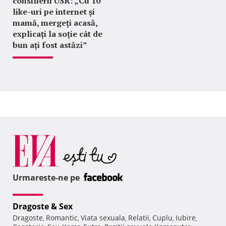
consilierii USR: „Cu 10
like-uri pe internet și
mamă, mergeți acasă,
explicați la soție cât de
bun ați fost astăzi”
Urmareste-ne pe
Dragoste & Sex
Dragoste
Romantic
Viata sexuala
Relatii
Cuplu
Iubire
,
,
,
,
,
,